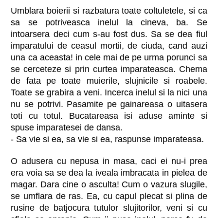
Umblara boierii si razbatura toate coltuletele, si ca
sa se potriveasca inelul la cineva, ba. Se
intoarsera deci cum s-au fost dus. Sa se dea fiul
imparatului de ceasul mortii, de ciuda, cand auzi
una ca aceasta! in cele mai de pe urma porunci sa
se cerceteze si prin curtea imparateasca. Chema
de fata pe toate muierile, slujnicile si roabele.
Toate se grabira a veni. Incerca inelul si la nici una
nu se potrivi. Pasamite pe gainareasa o uitasera
toti cu totul. Bucatareasa isi aduse aminte si
spuse imparatesei de dansa.
- Sa vie si ea, sa vie si ea, raspunse imparateasa.
O adusera cu nepusa in masa, caci ei nu-i prea
era voia sa se dea la iveala imbracata in pielea de
magar. Dara cine o asculta! Cum o vazura slugile,
se umflara de ras. Ea, cu capul plecat si plina de
rusine de batjocura tutulor slujitorilor, veni si cu