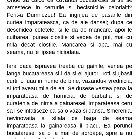
amestece in certurile si becisniciile celorlalti?
Ferit-a Dumnezeu! Ea ingrijea de pasarile din
curtea imparateasca, ca de ale dansei; dupa ce
deschidea cotetele, si le da de mancare, apoi le
cuibarea, punea clostile si vedea de pui, mai cu
mila decat clostile. Mancarea si apa, mai cu
seama, nu le lipsea niciodata.
Iara daca ispravea treaba cu gainile, venea pe
langa bucatareasa si-i da si ei ajutor. Toti slujbasii
curtii o luau in nume de bine, vazandu-i vrednicia,
si toti aveau mila de ea. Se dusese vestea pana la
imparateasa de harnicia, de barbatia si de
curatenia de inima a gainaresei. Imparateasa ceru
sa i se infatiseze ca sa o vaza si dansa. Smerenia,
nevinovatia si sfiala ce baga de seama
imparateasa la gainareasa ii placu. Ea porunci
bucataresei sa o ia mai de aproape, spre a nu