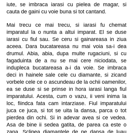
iute, se imbraca iarasi cu pielea de magar, si
cauta de gaini cu voie buna si tot cantand.
Mai trecu ce mai trecu, si iarasi fu chemat
imparatul la o nunta a altui imparat. El se duse
iarasi cu fiul sau. Se ceru si gainareasa in ziua
aceea. Dara bucatareasa nu mai voia sa-i dea
drumul. Abia, abia, dupa multe rugaciuni, si cu
fagaduinta de a nu se mai cere niciodata, se
indupleca bucatareasa a-i da voie. Se imbraca
deci in hainele sale cele cu diamante, si zicand
vorbele cele ce o ascundeau de la ochii oamenilor,
ea se duse si se prinse in hora iarasi langa fiul
imparatului. Acesta, cum o vazu, ii veni inima la
loc, fiindca fata cam intarziase. Fiul imparatului
juca ce juca, si tot se uita la dansa, parca o tot
pierdea din ochi. Si in adevar avea si ce vedea.
Asa de bine ii sedea gatita, de parea ca este o
zana. Sclipea diamantele de pe dansa de luau