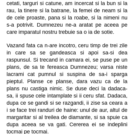
cetati, targuri si catune, am incercat si la bun si la
rau, la tinere si la batrane, la femei de neam si la
de cele proaste, pana si la roabe, si la nimeni nu
s-a potrivit. Dumnezeu ne-a aratat pe aceea pe
care imparatul nostru trebuie sa o ia de sotie.
Vazand fata ca n-are incotro, ceru timp de trei zile
in care sa se gandeasca si apoi sa-si dea
raspunsul. Si trecand in camara ei, se puse pe un
plans, de sa te fereasca Dumnezeu; varsa niste
lacrami cat pumnul si suspina de sa-i sparga
pieptul. Planse ce planse, dara vazu ca de la
plans nu castiga nimic. Se duse deci la dadaca-
sa, ii spuse cele intamplate si ii ceru sfat. Dadaca,
dupa ce se gandi si se razgandi, ii zise sa ceara a
i se face trei randuri de haine: unul de aur, altul de
margaritar si al treilea de diamante, si sa spuie ca
dupa aceea se va gati. Cererea ei se indeplini
tocmai pe tocmai.