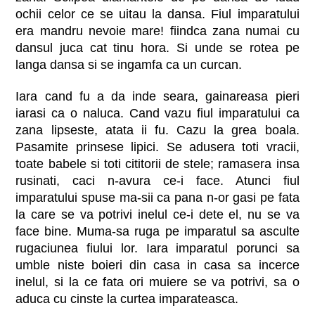
ochii celor ce se uitau la dansa. Fiul imparatului
era mandru nevoie mare! fiindca zana numai cu
dansul juca cat tinu hora. Si unde se rotea pe
langa dansa si se ingamfa ca un curcan.
Iara cand fu a da inde seara, gainareasa pieri
iarasi ca o naluca. Cand vazu fiul imparatului ca
zana lipseste, atata ii fu. Cazu la grea boala.
Pasamite prinsese lipici. Se adusera toti vracii,
toate babele si toti cititorii de stele; ramasera insa
rusinati, caci n-avura ce-i face. Atunci fiul
imparatului spuse ma-sii ca pana n-or gasi pe fata
la care se va potrivi inelul ce-i dete el, nu se va
face bine. Muma-sa ruga pe imparatul sa asculte
rugaciunea fiului lor. Iara imparatul porunci sa
umble niste boieri din casa in casa sa incerce
inelul, si la ce fata ori muiere se va potrivi, sa o
aduca cu cinste la curtea imparateasca.