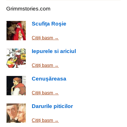
Grimmstories.com
Scufiţa Roşie
Citiți basm →
Iepurele si ariciul
Citiți basm →
Cenuşăreasa
Citiți basm →
Darurile piticilor
Citiți basm →