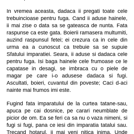
In vremea aceasta, dadaca ii pregati toate cele
trebuincioase pentru fuga. Cand ii aduse hainele,
ii mai zise o data sa se gateasca de nunta. Fata
raspunse ca este gata. Boierii ramasera multumiti,
auzind raspunsul fetei; ei crezura ca in cele din
urma ea a cunoscut ca trebuie sa se supuie
Sfatului imparatiei. Seara, ii aduse si dadaca cele
pentru fuga. Isi baga hainele cele frumoase ce le
capatase in desagi, se imbraca cu o piele de
magar pe care i-o adusese dadaca si fugi.
Ascultati, boieri, cuvantul din poveste; Caci d-aci
nainte mai frumos imi este.
Fugind fata imparatului de la curtea tatane-sau,
apuca pe cai dosnice, pe carari neumblate de
picior de om. Ea se feri ca sa nu o vaza nimeni, si
fugi si fugi, pana ce iesi din imparatia tatalui sau.
Trecand hotarul, ii mai veni nitica inima. Unde