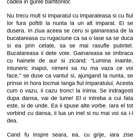
cadea in gurile barfitorilor.
Nu trecu mult si imparatul cu imparateasa si cu fiul
lor fura poftiti la nunta la un alt imparat. Ei se
dusera. In ziua aceea se ceru si gainareasa de la
bucatareasa cu rugaciune ca sa o lase sa se duca
si ea prin cetate, sa se mai rasufle putintel.
Bucatareasa ii dete voie. Gainareasa se imbraca
cu hainele de aur si zicand: "Lumina inainte,
intuneric inapoi, nimeni sa nu ma vaza ce voi
face," se duse ca vantul si, ajungand la nunta, se
prinse in hora tocmai langa fiul imparatului. Acesta
cum o vazu, ii cazu tronc! la inima. Se indragosti
dupa dansa, vai de lume! El o intreba a cui fata
este, si de unde. Ea ii spuse alte vorbe. Iara el tot
vorbind cu dansa, ii lua un inel si nu mai voi sa i-l
dea.
Cand fu inspre seara, ea, cu grije, iara zise