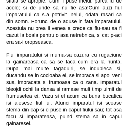
sfiala se apropie. Cum ii puse inelul, parca fu de
acolo; si de unde sa nu fie asa!Cum auzi fiul
imparatului ca s-a potrivit inelul, odata rasari ca
din somn. Porunci de o aduse in fata imparatului.
Acestuia nu prea ii venea a crede ca fiu-sau sa fi
cazut la boala pentru o asa netrebnica, si cat p-aci
era sa-i oropseasca.
Fiul imparatului si muma-sa cazura cu rugaciune
la gainareasa ca sa se faca cum era la nunta.
Dupa mai multe tagaduiri, se indupleca si,
ducandu-se in cocioaba ei, se imbraca si apoi veni
sus, imbracata si frumoasa ca o zana. Imparatul
bleojdi ochii la dansa si ramase mult timp uimit de
frumusetea ei. Vazu si el acum ca buna bucatica
isi alesese fiul lui. Atunci imparatul isi scoase
stema din cap si o puse in capul fiului sau; tot asa
facu si imparateasa, puind stema sa in capul
gainaresei.