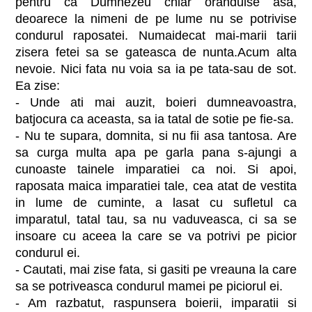
pentru ca Dumnezeu chiar oranduise asa,
deoarece la nimeni de pe lume nu se potrivise
condurul raposatei. Numaidecat mai-marii tarii
zisera fetei sa se gateasca de nunta.Acum alta
nevoie. Nici fata nu voia sa ia pe tata-sau de sot.
Ea zise:
- Unde ati mai auzit, boieri dumneavoastra,
batjocura ca aceasta, sa ia tatal de sotie pe fie-sa.
- Nu te supara, domnita, si nu fii asa tantosa. Are
sa curga multa apa pe garla pana s-ajungi a
cunoaste tainele imparatiei ca noi. Si apoi,
raposata maica imparatiei tale, cea atat de vestita
in lume de cuminte, a lasat cu sufletul ca
imparatul, tatal tau, sa nu vaduveasca, ci sa se
insoare cu aceea la care se va potrivi pe picior
condurul ei.
- Cautati, mai zise fata, si gasiti pe vreauna la care
sa se potriveasca condurul mamei pe piciorul ei.
- Am razbatut, raspunsera boierii, imparatii si