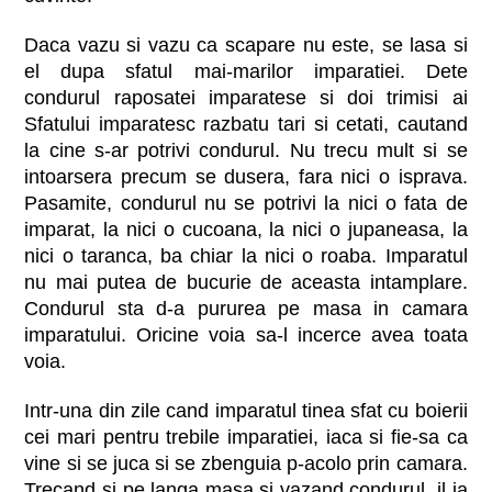
Daca vazu si vazu ca scapare nu este, se lasa si
el dupa sfatul mai-marilor imparatiei. Dete
condurul raposatei imparatese si doi trimisi ai
Sfatului imparatesc razbatu tari si cetati, cautand
la cine s-ar potrivi condurul. Nu trecu mult si se
intoarsera precum se dusera, fara nici o isprava.
Pasamite, condurul nu se potrivi la nici o fata de
imparat, la nici o cucoana, la nici o jupaneasa, la
nici o taranca, ba chiar la nici o roaba. Imparatul
nu mai putea de bucurie de aceasta intamplare.
Condurul sta d-a pururea pe masa in camara
imparatului. Oricine voia sa-l incerce avea toata
voia.
Intr-una din zile cand imparatul tinea sfat cu boierii
cei mari pentru trebile imparatiei, iaca si fie-sa ca
vine si se juca si se zbenguia p-acolo prin camara.
Trecand si pe langa masa si vazand condurul, il ia