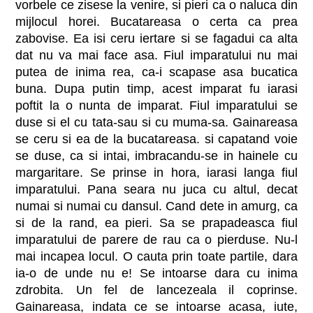
vorbele ce zisese la venire, si pieri ca o naluca din
mijlocul horei. Bucatareasa o certa ca prea
zabovise. Ea isi ceru iertare si se fagadui ca alta
dat nu va mai face asa. Fiul imparatului nu mai
putea de inima rea, ca-i scapase asa bucatica
buna. Dupa putin timp, acest imparat fu iarasi
poftit la o nunta de imparat. Fiul imparatului se
duse si el cu tata-sau si cu muma-sa. Gainareasa
se ceru si ea de la bucatareasa. si capatand voie
se duse, ca si intai, imbracandu-se in hainele cu
margaritare. Se prinse in hora, iarasi langa fiul
imparatului. Pana seara nu juca cu altul, decat
numai si numai cu dansul. Cand dete in amurg, ca
si de la rand, ea pieri. Sa se prapadeasca fiul
imparatului de parere de rau ca o pierduse. Nu-l
mai incapea locul. O cauta prin toate partile, dara
ia-o de unde nu e! Se intoarse dara cu inima
zdrobita. Un fel de lancezeala il coprinse.
Gainareasa, indata ce se intoarse acasa, iute,