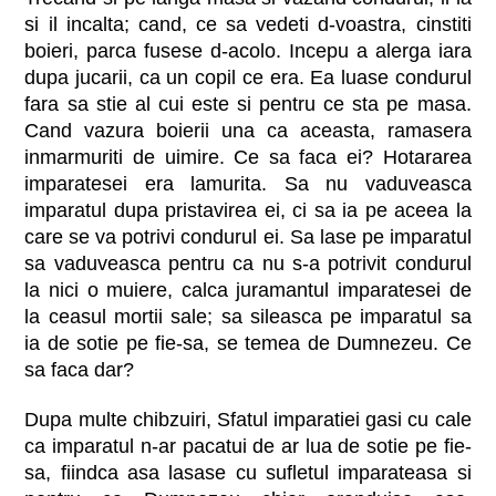
si il incalta; cand, ce sa vedeti d-voastra, cinstiti
boieri, parca fusese d-acolo. Incepu a alerga iara
dupa jucarii, ca un copil ce era. Ea luase condurul
fara sa stie al cui este si pentru ce sta pe masa.
Cand vazura boierii una ca aceasta, ramasera
inmarmuriti de uimire. Ce sa faca ei? Hotararea
imparatesei era lamurita. Sa nu vaduveasca
imparatul dupa pristavirea ei, ci sa ia pe aceea la
care se va potrivi condurul ei. Sa lase pe imparatul
sa vaduveasca pentru ca nu s-a potrivit condurul
la nici o muiere, calca juramantul imparatesei de
la ceasul mortii sale; sa sileasca pe imparatul sa
ia de sotie pe fie-sa, se temea de Dumnezeu. Ce
sa faca dar?
Dupa multe chibzuiri, Sfatul imparatiei gasi cu cale
ca imparatul n-ar pacatui de ar lua de sotie pe fie-
sa, fiindca asa lasase cu sufletul imparateasa si