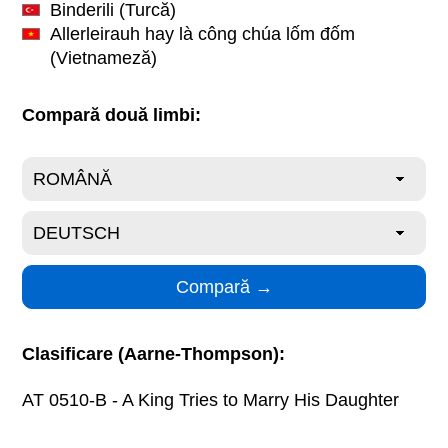
Binderili
(Turcă)
Allerleirauh hay là công chúa lốm đốm
(Vietnameză)
Compară două limbi:
Clasificare (Aarne-Thompson):
AT 0510-B - A King Tries to Marry His Daughter