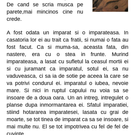
De cand se scria musca pe
parete,mai mincinos cine nu
crede.
A fost odata un imparat si o imparateasa. In
casatoria lor ei au trait ca fratii, si numai o fata au
fost facut. Ca si muma-sa, aceasta fata, din
nastere, era cu o stea in frunte. Murind
imparateasa, a lasat cu sufletul la ceasul mortii ei
si cu juramant ca imparatul, sotul ei, sa nu
vaduveasca, ci sa ia de sotie pe aceea la care se
va potrivi condurul ei. imparatul o iubea, nevoie
mare. Si nici in ruptul capului nu voia sa se
insoare de a doua oara. Un an intreg, intregulet o
planse dupa inmormantarea ei. Sfatul imparatiei,
stiind hotararea imparatesei, lasata cu grai de
moarte, se tot tinea de imparat ca sa se insoare, si
mai multe nu. El se tot impotrivea cu fel de fel de
cuvinte.