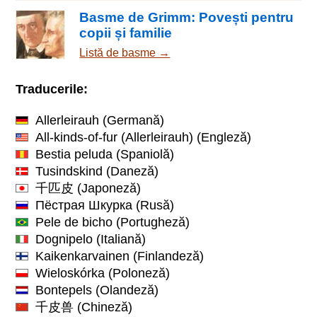
Basme de Grimm: Povești pentru
copii și familie
Listă de basme →
Traducerile:
Allerleirauh
(Germană)
All-kinds-of-fur (Allerleirauh)
(Engleză)
Bestia peluda
(Spaniolă)
Tusindskind
(Daneză)
千匹皮
(Japoneză)
Пёстрая Шкурка
(Rusă)
Pele de bicho
(Portugheză)
Dognipelo
(Italiană)
Kaikenkarvainen
(Finlandeză)
Wieloskórka
(Poloneză)
Bontepels
(Olandeză)
千皮兽
(Chineză)