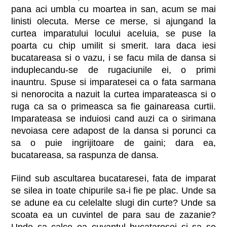
pana aci umbla cu moartea in san, acum se mai
linisti olecuta. Merse ce merse, si ajungand la
curtea imparatului locului aceluia, se puse la
poarta cu chip umilit si smerit. Iara daca iesi
bucatareasa si o vazu, i se facu mila de dansa si
induplecandu-se de rugaciunile ei, o primi
inauntru. Spuse si imparatesei ca o fata sarmana
si nenorocita a nazuit la curtea imparateasca si o
ruga ca sa o primeasca sa fie gainareasa curtii.
Imparateasa se induiosi cand auzi ca o sirimana
nevoiasa cere adapost de la dansa si porunci ca
sa o puie ingrijitoare de gaini; dara ea,
bucatareasa, sa raspunza de dansa.
Fiind sub ascultarea bucataresei, fata de imparat
se silea in toate chipurile sa-i fie pe plac. Unde sa
se adune ea cu celelalte slugi din curte? Unde sa
scoata ea un cuvintel de para sau de zazanie?
Unde sa calce ea cuvantul bucataresei si sa se