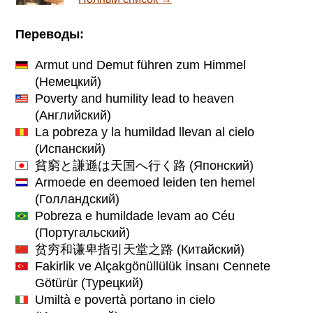
Переводы:
Armut und Demut führen zum Himmel
(Немецкий)
Poverty and humility lead to heaven
(Английский)
La pobreza y la humildad llevan al cielo
(Испанский)
貧窮と謙遜は天国へ行く路
(Японский)
Armoede en deemoed leiden ten hemel
(Голландский)
Pobreza e humildade levam ao Céu
(Португальский)
贫穷和谦卑指引天堂之路
(Китайский)
Fakirlik ve Alçakgönüllülük İnsanı Cennete
Götürür
(Турецкий)
Umiltà e povertà portano in cielo