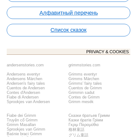
Алфавитный перечень
Список сказок
PRIVACY & COOKIES
andersenstories.com
grimmstories.com
Andersens eventyr
Grimms eventyr
Andersens Märchen
Grimms Märchen
Andersen's fairy tales
Grimms' fairy tales
Cuentos de Andersen
Cuentos de Grimm
Contes d'Andersen
Grimmin sadut
Fiabe di Andersen
Contes de Grimm
Sprookjes van Andersen
Grimm mesék
Fiabe dei Grimm
Сказки братьев Гримм
Truyện cổ Grimm
Казки братів Грімм
Grimm Masalları
Γκριμ Παραμύθια
Sprookjes van Grimm
格林童話
Baśnie braci Grimm
グリム童話