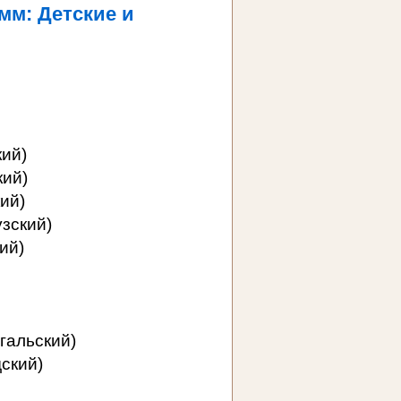
мм: Детские и
ий)
кий)
ий)
зский)
ий)
гальский)
ский)