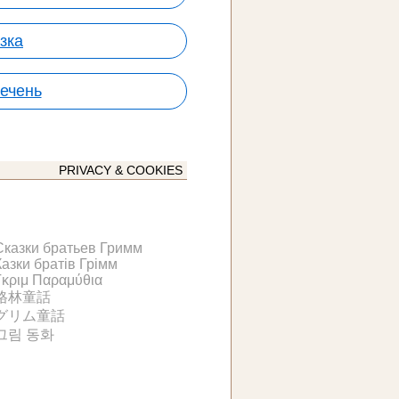
зка
ечень
PRIVACY & COOKIES
Сказки братьев Гримм
Казки братів Грімм
Γκριμ Παραμύθια
格林童話
グリム童話
그림 동화