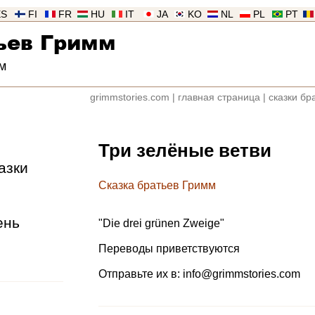
ES
FI
FR
HU
IT
JA
KO
NL
PL
PT
ьев Гримм
м
grimmstories.com
|
главная страница
|
сказки бр
Три зелёные ветви
азки
Сказка братьев Гримм
ень
"
Die drei grünen Zweige
"
Переводы приветствуются
Отправьте их в:
info@grimmstories.com