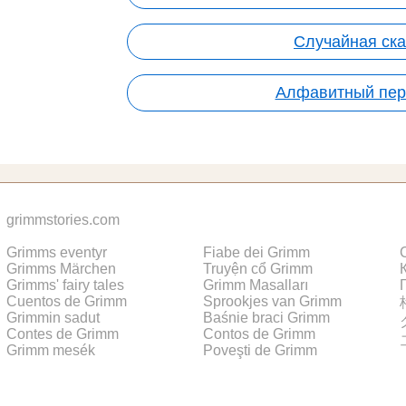
Случайная ска
Алфавитный пер
grimmstories.com
Grimms eventyr
Fiabe dei Grimm
Grimms Märchen
Truyện cổ Grimm
Grimms' fairy tales
Grimm Masalları
Cuentos de Grimm
Sprookjes van Grimm
Grimmin sadut
Baśnie braci Grimm
Contes de Grimm
Contos de Grimm
Grimm mesék
Poveşti de Grimm