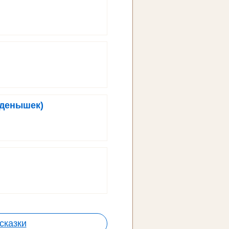
йденышек)
сказки