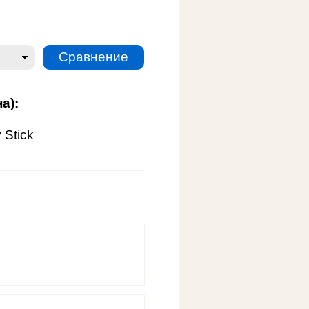
а):
 Stick