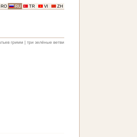
RO
RU
TR
VI
ZH
атьев гримм
|
три зелёные ветви