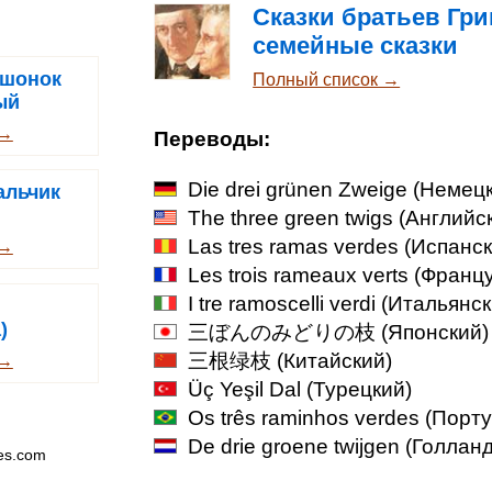
Сказки братьев Гри
семейные сказки
ушонок
Полный список →
ый
 →
Переводы:
Die drei grünen Zweige
(Немецк
альчик
The three green twigs
(Английс
Las tres ramas verdes
(Испанск
 →
Les trois rameaux verts
(Францу
I tre ramoscelli verdi
(Итальянск
)
三ぼんのみどりの枝
(Японский)
三根绿枝
(Китайский)
 →
Üç Yeşil Dal
(Турецкий)
Os três raminhos verdes
(Порту
De drie groene twijgen
(Голланд
es.com