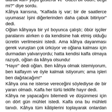
mi?" diye sordu.
Kâhya karısına, "Kalfada iş var; bir de saatlerce
uyumasa! İşini diğerlerinden daha çabuk bitiriyor"
dedi.
Oğlan kâhyaya bir yıl boyunca çalıştı; öbür işçiler
paralarını alırken o da kendisine hak etmiş olduğu
ücretin verilmesini istedi. Ama kâhya dayanması
gerek vuruştan çok ürküyor ve oğlana kalması için
durmadan yalvarıyordu; hatta kendisi kalfa olmaya
razıydı, oğlan da kâhya olsundu!
"Hayır" dedi oğlan. Ben kâhya olmak istemiyorum,
ben kalfayım ve öyle kalmak istiyorum; ama işleri
ben dağıtacağım!"
Kâhya ona ne isterse vereceğini söylediyse de bir
yararı olmadı. Kalfa her türlü teklife hayır dedi.
Kâhya ne yapacağını bilemedi ve düşünmesi için
on dört gün mühlet istedi. Kalfa ona bu mühleti
tanıdı. Kâhya tüm kâtiplerini toplayarak onlardan