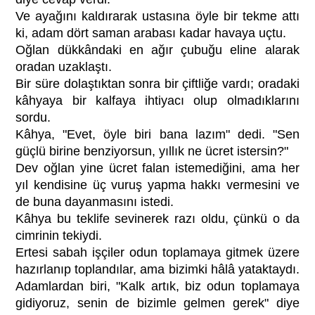
Ve ayağını kaldırarak ustasına öyle bir tekme attı
ki, adam dört saman arabası kadar havaya uçtu.
Oğlan dükkândaki en ağır çubuğu eline alarak
oradan uzaklaştı.
Bir süre dolaştıktan sonra bir çiftliğe vardı; oradaki
kâhyaya bir kalfaya ihtiyacı olup olmadıklarını
sordu.
Kâhya, "Evet, öyle biri bana lazım" dedi. "Sen
güçlü birine benziyorsun, yıllık ne ücret istersin?"
Dev oğlan yine ücret falan istemediğini, ama her
yıl kendisine üç vuruş yapma hakkı vermesini ve
de buna dayanmasını istedi.
Kâhya bu teklife sevinerek razı oldu, çünkü o da
cimrinin tekiydi.
Ertesi sabah işçiler odun toplamaya gitmek üzere
hazırlanıp toplandılar, ama bizimki hâlâ yataktaydı.
Adamlardan biri, "Kalk artık, biz odun toplamaya
gidiyoruz, senin de bizimle gelmen gerek" diye