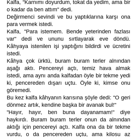
Kalfa, "Karnımı doyurdum, tokat da yedim, ama bir
o kadar da ben attım" dedi.
Değirmenci sevindi ve bu yaptıklarına karşı ona
para vermek istedi.
Kalfa, "Para istemem. Bende yeterinden fazlası
var" dedi ve ununu sırtlayarak eve döndü.
Kâhyaya istenilen işi yaptığını bildirdi ve ücretini
istedi.
Kâhya çok ürktü, buram buram terler alnından
aşağı aktı. Pencereyi açtı, temiz hava almak
istedi, ama aynı anda kalfadan öyle bir tekme yedi
ki, pencereden dışarı uçtu. Öyle ki, kimse onu
göremedi.
Bu kez kalfa kâhyanın karısına şöyle dedi: "O geri
dönmez artık, kendine başka bir avanak bul!"
"Hayır, hayır, ben buna dayanamam!" diye
haykırdı. Buram buram terler onun da alnından
aktığı için pencereyi açtı. Kalfa ona da bir tekme
vurdu, o da pencereden uçtu, ama kilosu az