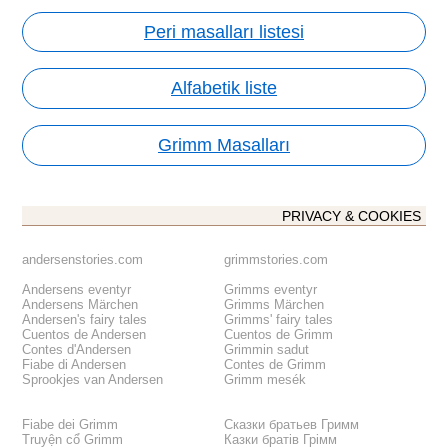
Peri masalları listesi
Alfabetik liste
Grimm Masalları
PRIVACY & COOKIES
andersenstories.com
grimmstories.com
Andersens eventyr
Grimms eventyr
Andersens Märchen
Grimms Märchen
Andersen's fairy tales
Grimms' fairy tales
Cuentos de Andersen
Cuentos de Grimm
Contes d'Andersen
Grimmin sadut
Fiabe di Andersen
Contes de Grimm
Sprookjes van Andersen
Grimm mesék
Fiabe dei Grimm
Сказки братьев Гримм
Truyện cổ Grimm
Казки братів Грімм