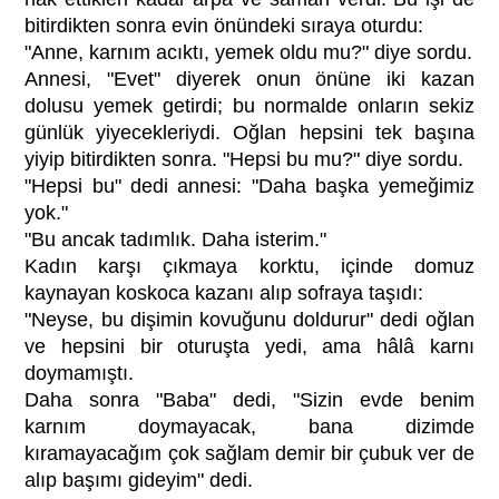
bitirdikten sonra evin önündeki sıraya oturdu:
"Anne, karnım acıktı, yemek oldu mu?" diye sordu.
Annesi, "Evet" diyerek onun önüne iki kazan
dolusu yemek getirdi; bu normalde onların sekiz
günlük yiyecekleriydi. Oğlan hepsini tek başına
yiyip bitirdikten sonra. "Hepsi bu mu?" diye sordu.
"Hepsi bu" dedi annesi: "Daha başka yemeğimiz
yok."
"Bu ancak tadımlık. Daha isterim."
Kadın karşı çıkmaya korktu, içinde domuz
kaynayan koskoca kazanı alıp sofraya taşıdı:
"Neyse, bu dişimin kovuğunu doldurur" dedi oğlan
ve hepsini bir oturuşta yedi, ama hâlâ karnı
doymamıştı.
Daha sonra "Baba" dedi, "Sizin evde benim
karnım doymayacak, bana dizimde
kıramayacağım çok sağlam demir bir çubuk ver de
alıp başımı gideyim" dedi.