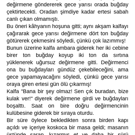
değirmene göndererek gece yarısı orada buğday
çektirtecekti. Oradan şimdiye kadar ertesi sabah
canlı çıkan olmamıştı.
Bu öneri kâhyanın hoşuna gitti; aynı akşam kalfayı
çağırarak gece yarısı değirmene dört ton buğday
götürerek çekmesini söyledi, çünkü çok lazımmış!
Bunun üzerine kalfa ambara giderek her iki cebine
birer ton buğday koyup iki ton da sırtına
yüklenerek uğursuz değirmene gitti. Değirmenci
ona bu buğdayları gündüz çekebileceğini, ama
gece yapamayacağını söyledi, çünkü gece yarısı
oraya giren ertesi gün ölü çıkarmış!
Kalfa "Bana bir şey olmaz! Sen çık buradan, bize
kulak ver!" diyerek değirmene girdi ve buğdayları
boşalttı. Saat on bire doğru değirmencinin
kulübesine giderek bir sıraya oturdu.
Bir süre öylece bekledikten sonra birden kapı
açıldı ve içeriye koskoca bir masa geldi; masanın
üstünde şarap, kızarmış et ve daha bir sürü