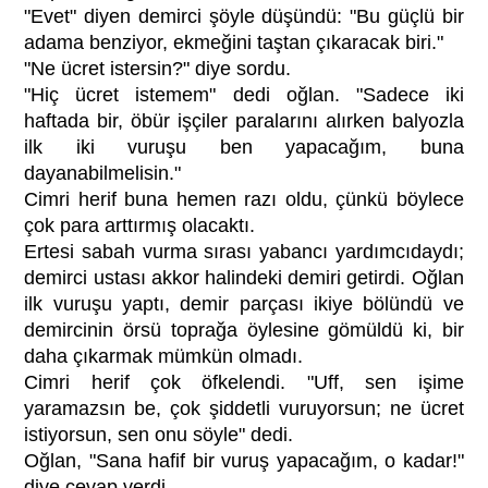
"Evet" diyen demirci şöyle düşündü: "Bu güçlü bir
adama benziyor, ekmeğini taştan çıkaracak biri."
"Ne ücret istersin?" diye sordu.
"Hiç ücret istemem" dedi oğlan. "Sadece iki
haftada bir, öbür işçiler paralarını alırken balyozla
ilk iki vuruşu ben yapacağım, buna
dayanabilmelisin."
Cimri herif buna hemen razı oldu, çünkü böylece
çok para arttırmış olacaktı.
Ertesi sabah vurma sırası yabancı yardımcıdaydı;
demirci ustası akkor halindeki demiri getirdi. Oğlan
ilk vuruşu yaptı, demir parçası ikiye bölündü ve
demircinin örsü toprağa öylesine gömüldü ki, bir
daha çıkarmak mümkün olmadı.
Cimri herif çok öfkelendi. "Uff, sen işime
yaramazsın be, çok şiddetli vuruyorsun; ne ücret
istiyorsun, sen onu söyle" dedi.
Oğlan, "Sana hafif bir vuruş yapacağım, o kadar!"
diye cevap verdi.