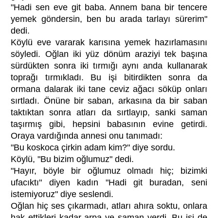
"Hadi sen eve git baba. Annem bana bir tencere
yemek göndersin, ben bu arada tarlayı sürerim"
dedi.
Köylü eve vararak karısına yemek hazırlamasını
söyledi. Oğlan iki yüz dönüm araziyi tek başına
sürdükten sonra iki tırmığı aynı anda kullanarak
toprağı tırmıkladı. Bu işi bitirdikten sonra da
ormana dalarak iki tane ceviz ağacı söküp onları
sırtladı. Önüne bir saban, arkasına da bir saban
taktıktan sonra atları da sırtlayıp, sanki saman
taşırmış gibi, hepsini babasının evine getirdi.
Oraya vardığında annesi onu tanımadı:
"Bu koskoca çirkin adam kim?" diye sordu.
Köylü, "Bu bizim oğlumuz" dedi.
"Hayır, böyle bir oğlumuz olmadı hiç; bizimki
ufacıktı" diyen kadın "Hadi git buradan, seni
istemiyoruz" diye seslendi.
Oğlan hiç ses çıkarmadı, atları ahıra soktu, onlara
hak ettikleri kadar arpa ve saman verdi. Bu işi de