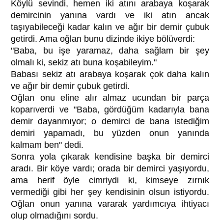
Köylü sevindi, hemen iki atını arabaya koşarak
demircinin yanına vardı ve iki atın ancak
taşıyabileceği kadar kalın ve ağır bir demir çubuk
getirdi. Ama oğlan bunu dizinde ikiye bölüverdi:
"Baba, bu işe yaramaz, daha sağlam bir şey
olmalı ki, sekiz atı buna koşabileyim."
Babası sekiz atı arabaya koşarak çok daha kalın
ve ağır bir demir çubuk getirdi.
Oğlan onu eline alır almaz ucundan bir parça
koparıverdi ve "Baba, gördüğüm kadarıyla bana
demir dayanmıyor; o demirci de bana istediğim
demiri yapamadı, bu yüzden onun yanında
kalmam ben" dedi.
Sonra yola çıkarak kendisine başka bir demirci
aradı. Bir köye vardı; orada bir demirci yaşıyordu,
ama herif öyle cimriydi ki, kimseye zırnık
vermediği gibi her şey kendisinin olsun istiyordu.
Oğlan onun yanına vararak yardımcıya ihtiyacı
olup olmadığını sordu.