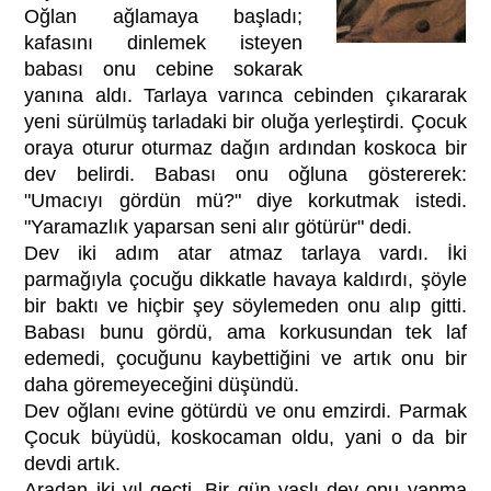
Oğlan ağlamaya başladı;
kafasını dinlemek isteyen
babası onu cebine sokarak
yanına aldı. Tarlaya varınca cebinden çıkararak
yeni sürülmüş tarladaki bir oluğa yerleştirdi. Çocuk
oraya oturur oturmaz dağın ardından koskoca bir
dev belirdi. Babası onu oğluna göstererek:
"Umacıyı gördün mü?" diye korkutmak istedi.
"Yaramazlık yaparsan seni alır götürür" dedi.
Dev iki adım atar atmaz tarlaya vardı. İki
parmağıyla çocuğu dikkatle havaya kaldırdı, şöyle
bir baktı ve hiçbir şey söylemeden onu alıp gitti.
Babası bunu gördü, ama korkusundan tek laf
edemedi, çocuğunu kaybettiğini ve artık onu bir
daha göremeyeceğini düşündü.
Dev oğlanı evine götürdü ve onu emzirdi. Parmak
Çocuk büyüdü, koskocaman oldu, yani o da bir
devdi artık.
Aradan iki yıl geçti. Bir gün yaşlı dev onu yanma