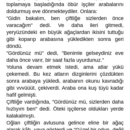
toplamaya başladığında öbür işçiler arabalarını
doldurmuş eve dönmekteydiler. Onlara:
"Gidin bakalım, ben çiftliğe sizlerden önce
varacağım" dedi. Ve daha ileri gitmedi,
yeryüzündeki en büyük ağaçlardan ikisini tuttuğu
gibi koparıp arabasına yükledikten sonra geri
döndü.
"Gördünüz mü" dedi, "Benimle gelseydiniz eve
daha önce varır, bir saat fazla uyurdunuz."
Yoluna devam etmek istedi, ama atlar yükü
çekemedi. Bu kez atların dizginlerini çözdükten
sonra arabaya yükledi, arabanın okunu kavradığı
gibi vvvüüüt, çekiverdi. Araba ona kuş tüyü kadar
hafif gelmişti.
Çiftliğe vardığında, "Gördünüz mü, sizlerden daha
hızlıyım ben" dedi. Öteki işçilerse oldukları yerde
kalakalmıştı.
Oğlan çiftliğin avlusuna gelince eline bir ağaç
alarak kâh- yaya gösterdi ve "Güzel bir odun, değil