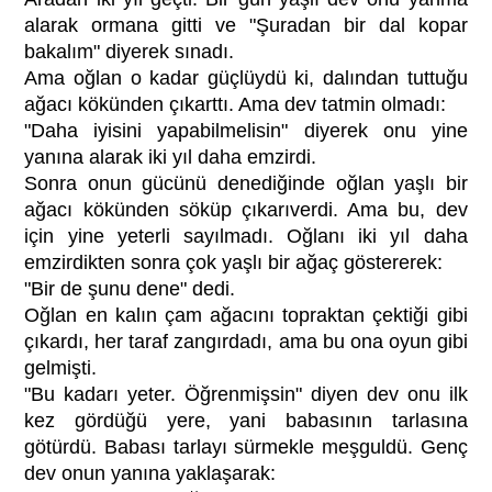
alarak ormana gitti ve "Şuradan bir dal kopar
bakalım" diyerek sınadı.
Ama oğlan o kadar güçlüydü ki, dalından tuttuğu
ağacı kökünden çıkarttı. Ama dev tatmin olmadı:
"Daha iyisini yapabilmelisin" diyerek onu yine
yanına alarak iki yıl daha emzirdi.
Sonra onun gücünü denediğinde oğlan yaşlı bir
ağacı kökünden söküp çıkarıverdi. Ama bu, dev
için yine yeterli sayılmadı. Oğlanı iki yıl daha
emzirdikten sonra çok yaşlı bir ağaç göstererek:
"Bir de şunu dene" dedi.
Oğlan en kalın çam ağacını topraktan çektiği gibi
çıkardı, her taraf zangırdadı, ama bu ona oyun gibi
gelmişti.
"Bu kadarı yeter. Öğrenmişsin" diyen dev onu ilk
kez gördüğü yere, yani babasının tarlasına
götürdü. Babası tarlayı sürmekle meşguldü. Genç
dev onun yanına yaklaşarak: