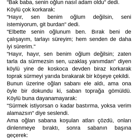
"Bak baba, senin oğlun nasıl adam oldu" dedi.
Köylü çok korkarak:
"Hayır, sen benim oğlum değilsin, seni
istemiyorum, git burdan" dedi.
"Elbette senin oğlunum ben. Bırak beni de
çalışayım, tarlayı süreyim; hem senden de daha
iyi sürerim."
"Hayır, hayır, sen benim oğlum değilsin; zaten
tarla da sürmezsin sen, uzaklaş yanımdan" diyen
köylü yine de koskoca devden biraz korkarak
toprak sürmeyi yarıda bırakarak bir köşeye çekildi.
Bunun üzerine oğlan sabanı ele aldı, ama ona
öyle bir dokundu ki, saban toprağa gömüldü.
Köylü buna dayanamayarak:
"Sürmek istiyorsan o kadar bastırma, yoksa verim
alamazsın" diye seslendi.
Ama oğlan sabana koşulan atları çözdü, onları
dinlenmeye bıraktı, sonra sabanın başına
geçerek: