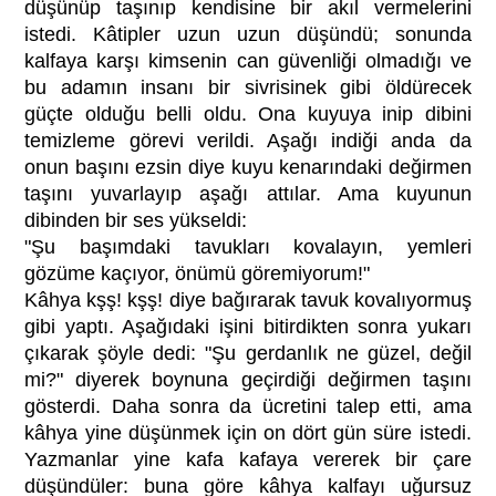
düşünüp taşınıp kendisine bir akıl vermelerini
istedi. Kâtipler uzun uzun düşündü; sonunda
kalfaya karşı kimsenin can güvenliği olmadığı ve
bu adamın insanı bir sivrisinek gibi öldürecek
güçte olduğu belli oldu. Ona kuyuya inip dibini
temizleme görevi verildi. Aşağı indiği anda da
onun başını ezsin diye kuyu kenarındaki değirmen
taşını yuvarlayıp aşağı attılar. Ama kuyunun
dibinden bir ses yükseldi:
"Şu başımdaki tavukları kovalayın, yemleri
gözüme kaçıyor, önümü göremiyorum!"
Kâhya kşş! kşş! diye bağırarak tavuk kovalıyormuş
gibi yaptı. Aşağıdaki işini bitirdikten sonra yukarı
çıkarak şöyle dedi: "Şu gerdanlık ne güzel, değil
mi?" diyerek boynuna geçirdiği değirmen taşını
gösterdi. Daha sonra da ücretini talep etti, ama
kâhya yine düşünmek için on dört gün süre istedi.
Yazmanlar yine kafa kafaya vererek bir çare
düşündüler: buna göre kâhya kalfayı uğursuz