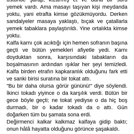
yemek vardı. Ama masayı taşıyan kişi meydanda
yoktu, yani etrafta kimse gözükmüyordu. Derken
sandalyeler masaya yaklaştı, bıçak ve çatallarla
yemek tabaklara paylaştırıldı. Yine ortalıkta kimse
yoktu.
Kalfa karnı çok acıktığı için hemen sofranın başına
geçti ve bütün yemekleri afiyetle yedi. Karnı
doyduktan sonra, karşısındaki tabakların da
boşalmasının ardından ışıklar her şeyi temizledi.
Kalfa birden etrafın kapkaranlık olduğunu fark etti
ve sanki birisi suratına bir tokat attı.
"Bu bir daha olursa görür gününü!" diye söylendi.
İkinci tokadı yiyince o da karşılık verdi. Bütün bir
gece böyle geçti; ne tokat yediyse o da hiç boş
durmadı, bir o kadar tokadı da o attı. Gün
doğarken tüm bu şamata sona erdi.
Değirmenci kalkar kalkmaz kalfaya gidip baktı;
onun hâlâ hayatta olduğunu görünce şaşakaldı.