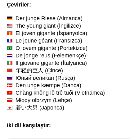
Çeviriler:
Der junge Riese
(Almanca)
The young giant
(İngilizce)
El joven gigante
(İspanyolca)
Le jeune géant
(Fransızca)
O jovem gigante
(Portekizce)
De jonge reus
(Felemenkçe)
Il giovane gigante
(İtalyanca)
年轻的巨人
(Çince)
Юный великан
(Rusça)
Den unge kæmpe
(Danca)
Chàng khổng lồ trẻ tuổi
(Vietnamca)
Młody olbrzym
(Lehçe)
若い大男
(Japonca)
Iki dil karşılaştır: