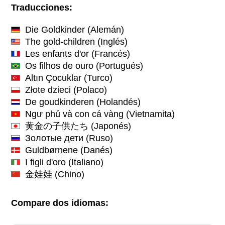
Traducciones:
Die Goldkinder
(Alemán)
The gold-children
(Inglés)
Les enfants d'or
(Francés)
Os filhos de ouro
(Portugués)
Altın Çocuklar
(Turco)
Złote dzieci
(Polaco)
De goudkinderen
(Holandés)
Ngư phủ và con cá vàng
(Vietnamita)
黄金の子供たち
(Japonés)
Золотые дети
(Ruso)
Guldbørnene
(Danés)
I figli d'oro
(Italiano)
金娃娃
(Chino)
Compare dos idiomas: