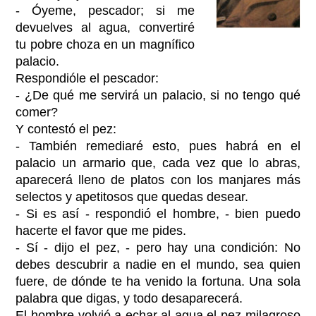
- Óyeme, pescador; si me
devuelves al agua, convertiré
tu pobre choza en un magnífico
palacio.
Respondióle el pescador:
- ¿De qué me servirá un palacio, si no tengo qué
comer?
Y contestó el pez:
- También remediaré esto, pues habrá en el
palacio un armario que, cada vez que lo abras,
aparecerá lleno de platos con los manjares más
selectos y apetitosos que quedas desear.
- Si es así - respondió el hombre, - bien puedo
hacerte el favor que me pides.
- Sí - dijo el pez, - pero hay una condición: No
debes descubrir a nadie en el mundo, sea quien
fuere, de dónde te ha venido la fortuna. Una sola
palabra que digas, y todo desaparecerá.
El hombre volvió a echar al agua el pez milagroso