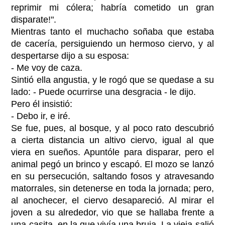
reprimir mi cólera; habría cometido un gran
disparate!".
Mientras tanto el muchacho soñaba que estaba
de cacería, persiguiendo un hermoso ciervo, y al
despertarse dijo a su esposa:
- Me voy de caza.
Sintió ella angustia, y le rogó que se quedase a su
lado: - Puede ocurrirse una desgracia - le dijo.
Pero él insistió:
- Debo ir, e iré.
Se fue, pues, al bosque, y al poco rato descubrió
a cierta distancia un altivo ciervo, igual al que
viera en sueños. Apuntóle para disparar, pero el
animal pegó un brinco y escapó. El mozo se lanzó
en su persecución, saltando fosos y atravesando
matorrales, sin detenerse en toda la jornada; pero,
al anochecer, el ciervo desapareció. Al mirar el
joven a su alrededor, vio que se hallaba frente a
una casita, en la que vivía una bruja. La vieja salió