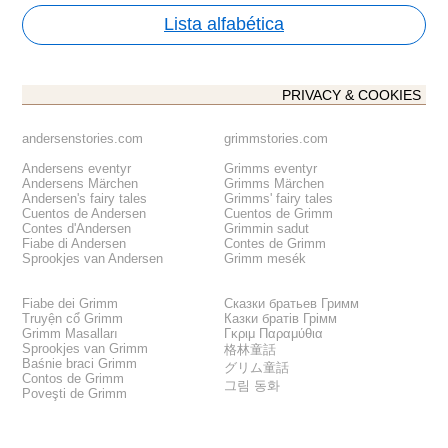
Lista alfabética
PRIVACY & COOKIES
andersenstories.com
grimmstories.com
Andersens eventyr
Grimms eventyr
Andersens Märchen
Grimms Märchen
Andersen's fairy tales
Grimms' fairy tales
Cuentos de Andersen
Cuentos de Grimm
Contes d'Andersen
Grimmin sadut
Fiabe di Andersen
Contes de Grimm
Sprookjes van Andersen
Grimm mesék
Fiabe dei Grimm
Сказки братьев Гримм
Truyện cổ Grimm
Казки братів Грімм
Grimm Masalları
Γκριμ Παραμύθια
Sprookjes van Grimm
格林童話
Baśnie braci Grimm
グリム童話
Contos de Grimm
그림 동화
Poveşti de Grimm