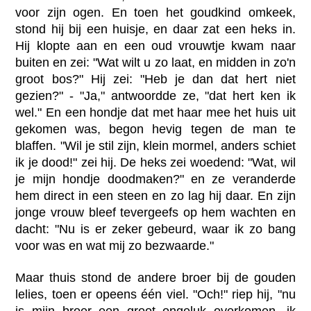
voor zijn ogen. En toen het goudkind omkeek,
stond hij bij een huisje, en daar zat een heks in.
Hij klopte aan en een oud vrouwtje kwam naar
buiten en zei: "Wat wilt u zo laat, en midden in zo'n
groot bos?" Hij zei: "Heb je dan dat hert niet
gezien?" - "Ja," antwoordde ze, "dat hert ken ik
wel." En een hondje dat met haar mee het huis uit
gekomen was, begon hevig tegen de man te
blaffen. "Wil je stil zijn, klein mormel, anders schiet
ik je dood!" zei hij. De heks zei woedend: "Wat, wil
je mijn hondje doodmaken?" en ze veranderde
hem direct in een steen en zo lag hij daar. En zijn
jonge vrouw bleef tevergeefs op hem wachten en
dacht: "Nu is er zeker gebeurd, waar ik zo bang
voor was en wat mij zo bezwaarde."
Maar thuis stond de andere broer bij de gouden
lelies, toen er opeens één viel. "Och!" riep hij, "nu
is mijn broer een groot ongeluk overkomen, ik