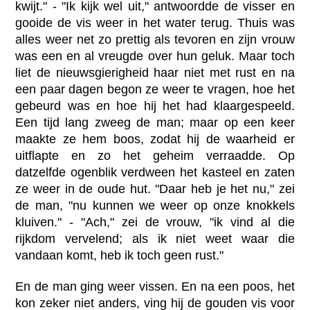
kwijt." - "Ik kijk wel uit," antwoordde de visser en
gooide de vis weer in het water terug. Thuis was
alles weer net zo prettig als tevoren en zijn vrouw
was een en al vreugde over hun geluk. Maar toch
liet de nieuwsgierigheid haar niet met rust en na
een paar dagen begon ze weer te vragen, hoe het
gebeurd was en hoe hij het had klaargespeeld.
Een tijd lang zweeg de man; maar op een keer
maakte ze hem boos, zodat hij de waarheid er
uitflapte en zo het geheim verraadde. Op
datzelfde ogenblik verdween het kasteel en zaten
ze weer in de oude hut. "Daar heb je het nu," zei
de man, "nu kunnen we weer op onze knokkels
kluiven." - "Ach," zei de vrouw, "ik vind al die
rijkdom vervelend; als ik niet weet waar die
vandaan komt, heb ik toch geen rust."
En de man ging weer vissen. En na een poos, het
kon zeker niet anders, ving hij de gouden vis voor