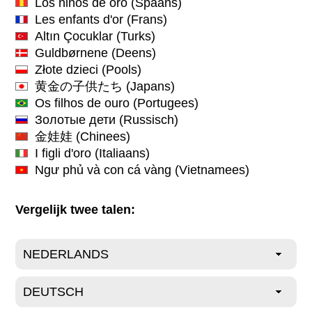
Los niños de oro
(Spaans)
Les enfants d'or
(Frans)
Altın Çocuklar
(Turks)
Guldbørnene
(Deens)
Złote dzieci
(Pools)
黄金の子供たち
(Japans)
Os filhos de ouro
(Portugees)
Золотые дети
(Russisch)
金娃娃
(Chinees)
I figli d'oro
(Italiaans)
Ngư phủ và con cá vàng
(Vietnamees)
Vergelijk twee talen: