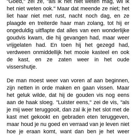
"Goed," zei ze, "als ik het niet weten mag, wil ik
het niet weten ook." Maar dat meende ze niet; het
liet haar niet met rust, nacht noch dag, en ze
plaagde en treiterde haar man zolang, tot hij er
ongeduldig uitflapte dat alles van een wonderlijke
goudvis kwam, die hij gevangen had, maar weer
vrijgelaten had. En toen hij het gezegd had,
verdween onmiddellijk het mooie kasteel en ook
de kast, en ze zaten weer in het oude
vissershutje.
De man moest weer van voren af aan beginnen,
zijn netten in orde maken en gaan vissen. Maar
het geluk wilde, dat hij de gouden vis nog eens
aan de haak sloeg. "Luister eens," zei de vis, "als
je mij weer teruggooit, dan zal ik je het slot met de
kast met gekookt en gebraden eten teruggeven,
maar houd je nu goed en verraad van je leven niet
hoe je eraan komt, want dan ben je het weer