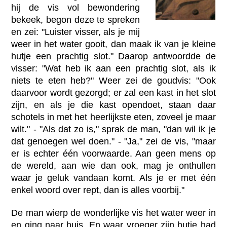
hij de vis vol bewondering
bekeek, begon deze te spreken
en zei: "Luister visser, als je mij
weer in het water gooit, dan maak ik van je kleine
hutje een prachtig slot." Daarop antwoordde de
visser: "Wat heb ik aan een prachtig slot, als ik
niets te eten heb?" Weer zei de goudvis: "Ook
daarvoor wordt gezorgd; er zal een kast in het slot
zijn, en als je die kast opendoet, staan daar
schotels in met het heerlijkste eten, zoveel je maar
wilt." - "Als dat zo is," sprak de man, "dan wil ik je
dat genoegen wel doen." - "Ja," zei de vis, "maar
er is echter één voorwaarde. Aan geen mens op
de wereld, aan wie dan ook, mag je onthullen
waar je geluk vandaan komt. Als je er met één
enkel woord over rept, dan is alles voorbij."
De man wierp de wonderlijke vis het water weer in
en ging naar huis. En waar vroeger zijn hutje had