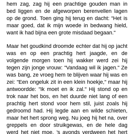
hem zag, zag hij een prachtige gouden man in
bed liggen en de afgeworpen berenvellen lagen
op de grond. Toen ging hij terug en dacht: "Het is
maar goed, dat ik mijn woede in bedwang hield,
want ik had bijna een grote misdaad begaan."
Maar het goudkind droomde echter dat hij op jacht
was en op een prachtig hert jaagde, en de
volgende morgen toen hij wakker werd zei hij
tegen zijn jonge vrouw: "Vandaag wil ik jagen." Ze
was bang, ze vroeg hem te blijven waar hij was en
zei: "Een ongeluk zit in een klein hoekje," maar hij
antwoordde: "Ik moet en ik zal." Hij stond op en
trok naar het bos, en het duurde niet lang of een
prachtig hert stond voor hem stil, juist zoals hij
gedroomd had. Hij legde aan en wilde schieten,
maar het hert sprong weg. Nu joeg hij het na, over
greppels en door struikgewas, en de hele dag
werd het niet moe, 's avonds verdween het hert