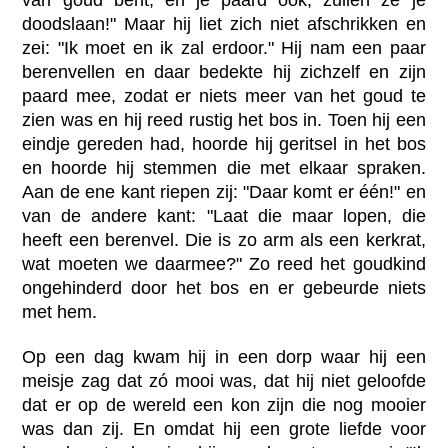
van goud bent, en je paard ook, zullen ze je
doodslaan!" Maar hij liet zich niet afschrikken en
zei: "Ik moet en ik zal erdoor." Hij nam een paar
berenvellen en daar bedekte hij zichzelf en zijn
paard mee, zodat er niets meer van het goud te
zien was en hij reed rustig het bos in. Toen hij een
eindje gereden had, hoorde hij geritsel in het bos
en hoorde hij stemmen die met elkaar spraken.
Aan de ene kant riepen zij: "Daar komt er één!" en
van de andere kant: "Laat die maar lopen, die
heeft een berenvel. Die is zo arm als een kerkrat,
wat moeten we daarmee?" Zo reed het goudkind
ongehinderd door het bos en er gebeurde niets
met hem.
Op een dag kwam hij in een dorp waar hij een
meisje zag dat zó mooi was, dat hij niet geloofde
dat er op de wereld een kon zijn die nog mooier
was dan zij. En omdat hij een grote liefde voor