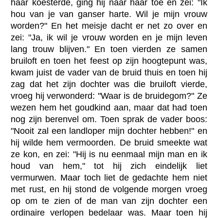
haar koesterde, ging hij naar haar toe en zei: "Ik
hou van je van ganser harte. Wil je mijn vrouw
worden?" En het meisje dacht er net zo over en
zei: "Ja, ik wil je vrouw worden en je mijn leven
lang trouw blijven." En toen vierden ze samen
bruiloft en toen het feest op zijn hoogtepunt was,
kwam juist de vader van de bruid thuis en toen hij
zag dat het zijn dochter was die bruiloft vierde,
vroeg hij verwonderd: "Waar is de bruidegom?" Ze
wezen hem het goudkind aan, maar dat had toen
nog zijn berenvel om. Toen sprak de vader boos:
"Nooit zal een landloper mijn dochter hebben!" en
hij wilde hem vermoorden. De bruid smeekte wat
ze kon, en zei: "Hij is nu eenmaal mijn man en ik
houd van hem," tot hij zich eindelijk liet
vermurwen. Maar toch liet de gedachte hem niet
met rust, en hij stond de volgende morgen vroeg
op om te zien of de man van zijn dochter een
ordinaire verlopen bedelaar was. Maar toen hij