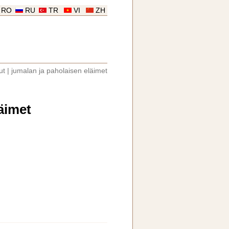
RO
RU
TR
VI
ZH
ut
|
jumalan ja paholaisen eläimet
äimet