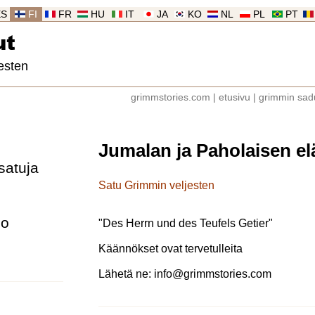
ES
FI
FR
HU
IT
JA
KO
NL
PL
PT
ut
esten
grimmstories.com
|
etusivu
|
grimmin sad
Jumalan ja Paholaisen el
satuja
Satu Grimmin veljesten
lo
"
Des Herrn und des Teufels Getier
"
Käännökset ovat tervetulleita
Lähetä ne:
info@grimmstories.com