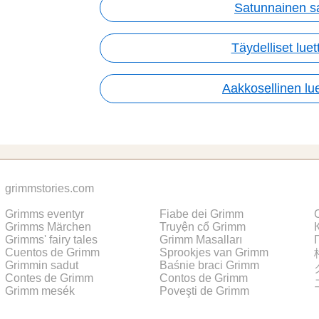
Satunnainen s
Täydelliset luet
Aakkosellinen lue
grimmstories.com
Grimms eventyr
Fiabe dei Grimm
Grimms Märchen
Truyện cổ Grimm
Grimms' fairy tales
Grimm Masalları
Cuentos de Grimm
Sprookjes van Grimm
Grimmin sadut
Baśnie braci Grimm
Contes de Grimm
Contos de Grimm
Grimm mesék
Poveşti de Grimm