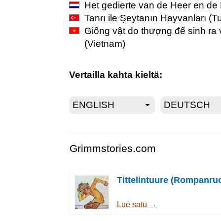
Het gedierte van de Heer en de 
Tanrı ile Şeytanın Hayvanları
(Tu
Giống vật do thượng đế sinh ra 
(Vietnam)
Vertailla kahta kieltä:
Grimmstories.com
Tittelintuure (Rompanruo
Lue satu →