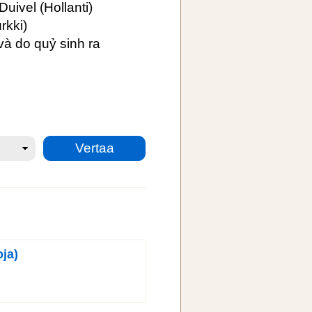
Duivel
(Hollanti)
rkki)
và do quỷ sinh ra
ja)