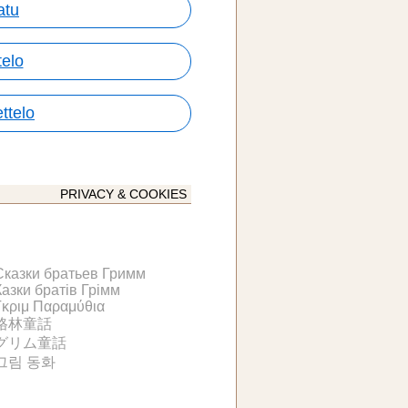
atu
telo
ttelo
PRIVACY & COOKIES
Сказки братьев Гримм
Казки братів Грімм
Γκριμ Παραμύθια
格林童話
グリム童話
그림 동화