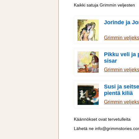
Kaikki satuja Grimmin veljesten
Jorinde ja Jo
Grimmin veljek
Pikku veli ja
sisar
Grimmin veljek
Susi ja seit
pientä kiliä
Grimmin veljek
Käännökset ovat tervetulleita
Lähetä ne
info@grimmstories.c