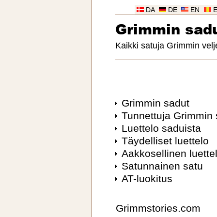
DA
DE
EN
Grimmin sad
Kaikki satuja Grimmin velj
Grimmin sadut
Tunnettuja Grimmin 
Luettelo saduista
Täydelliset luettelo
Aakkosellinen luette
Satunnainen satu
AT-luokitus
Grimmstories.com