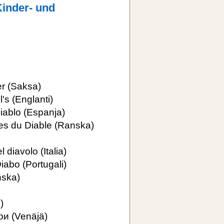
Kinder- und
er
(Saksa)
l's
(Englanti)
iablo
(Espanja)
tes du Diable
(Ranska)
el diavolo
(Italia)
Diabo
(Portugali)
ska)
)
ри
(Venäjä)