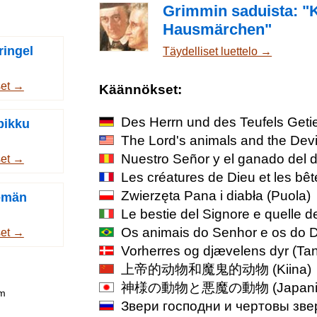
Grimmin saduista: "
Hausmärchen"
ringel
Täydelliset luettelo →
set →
Käännökset:
Des Herrn und des Teufels Geti
 pikku
The Lord's animals and the Devi
Nuestro Señor y el ganado del d
set →
Les créatures de Dieu et les bê
Zwierzęta Pana i diabła
(Puola)
semän
Le bestie del Signore e quelle d
Os animais do Senhor e os do 
set →
Vorherres og djævelens dyr
(Tan
上帝的动物和魔鬼的动物
(Kiina)
神様の動物と悪魔の動物
(Japani
om
Звери господни и чертовы зве