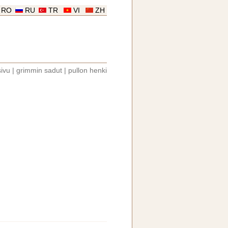
RO
RU
TR
VI
ZH
sivu
|
grimmin sadut
|
pullon henki