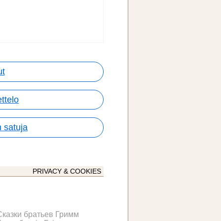
ut
ttelo
 satuja
PRIVACY & COOKIES
Сказки братьев Гримм