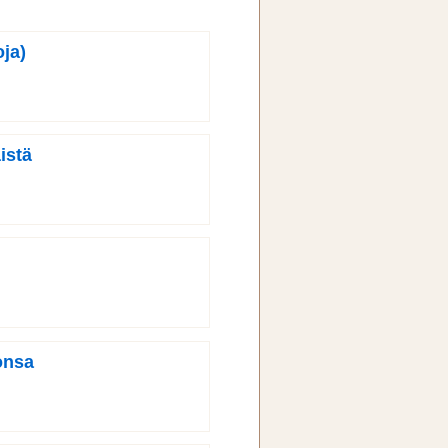
ja)
istä
onsa