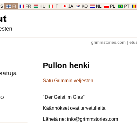
ES
FI
FR
HU
IT
JA
KO
NL
PL
PT
ut
esten
grimmstories.com
|
etu
Pullon henki
satuja
Satu Grimmin veljesten
lo
"
Der Geist im Glas
"
Käännökset ovat tervetulleita
Lähetä ne:
info@grimmstories.com