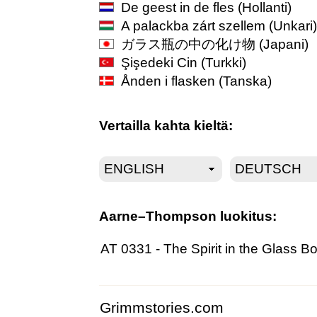
De geest in de fles
(Hollanti)
A palackba zárt szellem
(Unkari)
ガラス瓶の中の化け物
(Japani)
Şişedeki Cin
(Turkki)
Ånden i flasken
(Tanska)
Vertailla kahta kieltä:
Aarne–Thompson luokitus:
AT 0331 - The Spirit in the Glass Bo
Grimmstories.com