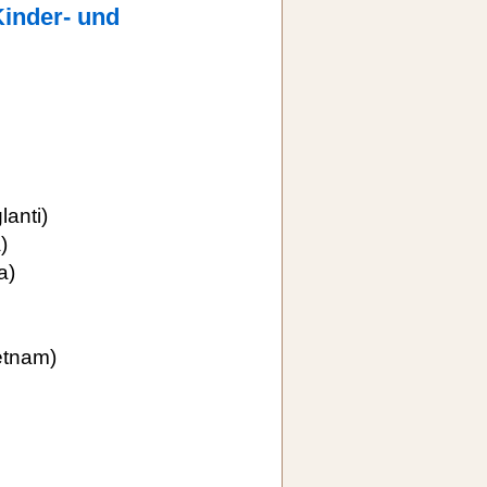
Kinder- und
lanti)
)
a)
etnam)