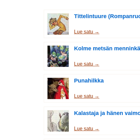
Tittelintuure (Rompanruo
Lue satu →
Kolme metsän menninkä
Lue satu →
Punahilkka
Lue satu →
Kalastaja ja hänen vaim
Lue satu →