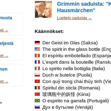
Grimmin saduista: "
Hausmärchen"
 musta
Luettelo saduista →
set →
Käännökset:
Der Geist im Glas
(Saksa)
eljestä
The spirit in the glass bottle
(Eng
El espíritu embotellado
(Espanja
set →
L'esprit dans la bouteille
(Ransk
Lo spirito nella bottiglia
(Italia)
inen
Duch w butelce
(Puola)
Con quỷ trong chai thủy tinh
(Vi
set →
Spiritul din sticla
(Romania)
玻璃瓶中的妖怪
(Kiina)
O espirito na garrafa
(Portugali)
om
Дух в бутылке
(Venäjä)