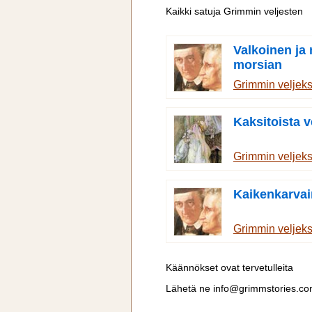
Kaikki satuja Grimmin veljesten
Valkoinen ja
morsian
Grimmin veljek
Kaksitoista v
Grimmin veljek
Kaikenkarva
Grimmin veljek
Käännökset ovat tervetulleita
Lähetä ne
info@grimmstories.c