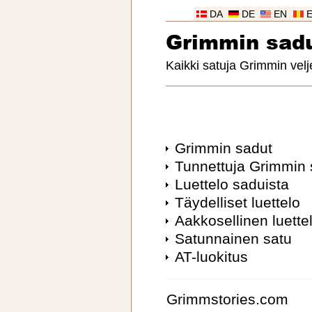
DA
DE
EN
Grimmin sad
Kaikki satuja Grimmin velj
Grimmin sadut
Tunnettuja Grimmin 
Luettelo saduista
Täydelliset luettelo
Aakkosellinen luette
Satunnainen satu
AT-luokitus
Grimmstories.com