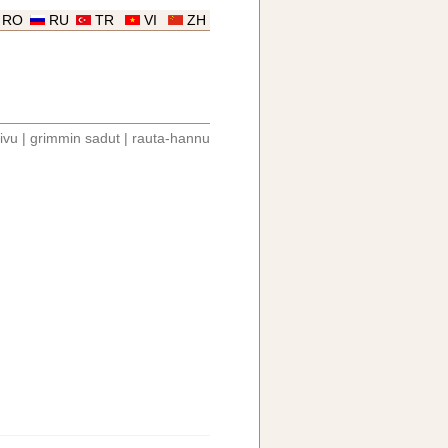
RO
RU
TR
VI
ZH
ivu
|
grimmin sadut
|
rauta-hannu