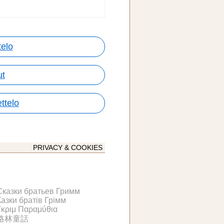
telo
ut
ttelo
PRIVACY & COOKIES
Сказки братьев Гримм
Казки братів Грімм
Γκριμ Παραμύθια
格林童話