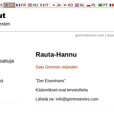
ES
FI
FR
HU
IT
JA
KO
NL
PL
PT
ut
esten
grimmstories.com
|
etus
Rauta-Hannu
satuja
Satu Grimmin veljesten
lo
"
Der Eisenhans
"
Käännökset ovat tervetulleita
Lähetä ne:
info@grimmstories.com