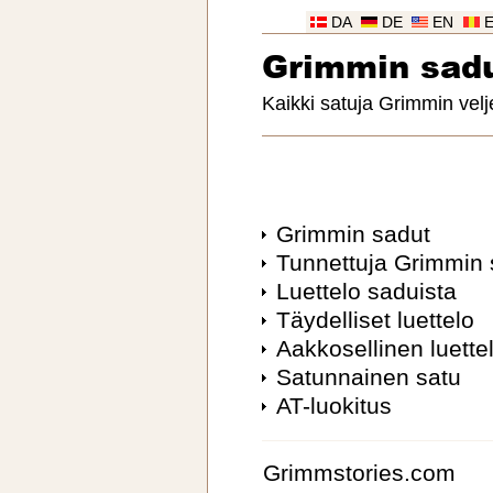
DA
DE
EN
Grimmin sad
Kaikki satuja Grimmin velj
Grimmin sadut
Tunnettuja Grimmin 
Luettelo saduista
Täydelliset luettelo
Aakkosellinen luette
Satunnainen satu
AT-luokitus
Grimmstories.com