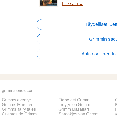
Lue satu →
Täydelliset luet
Grimmin sad
Aakkosellinen lue
grimmstories.com
Grimms eventyr
Fiabe dei Grimm
Grimms Märchen
Truyện cổ Grimm
Grimms' fairy tales
Grimm Masalları
Cuentos de Grimm
Sprookjes van Grimm