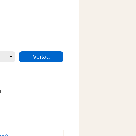
r
ja)