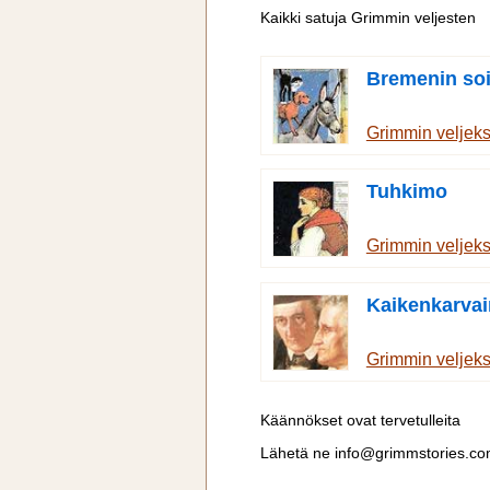
Kaikki satuja Grimmin veljesten
Bremenin soi
Grimmin veljek
Tuhkimo
Grimmin veljek
Kaikenkarva
Grimmin veljek
Käännökset ovat tervetulleita
Lähetä ne
info@grimmstories.c