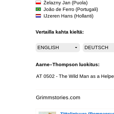
Żelazny Jan
(Puola)
João de Ferro
(Portugali)
IJzeren Hans
(Hollanti)
Vertailla kahta kieltä:
Aarne–Thompson luokitus:
AT 0502 - The Wild Man as a Helpe
Grimmstories.com
Tittelintuure (Rompanruo