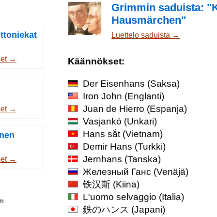
Grimmin saduista: "
Hausmärchen"
ttoniekat
Luettelo saduista →
set →
Käännökset:
Der Eisenhans
(Saksa)
Iron John
(Englanti)
Juan de Hierro
(Espanja)
set →
Vasjankó
(Unkari)
Hans sắt
(Vietnam)
inen
Demir Hans
(Turkki)
Jernhans
(Tanska)
set →
Железный Ганс
(Venäjä)
铁汉斯
(Kiina)
L'uomo selvaggio
(Italia)
om
鉄のハンス
(Japani)