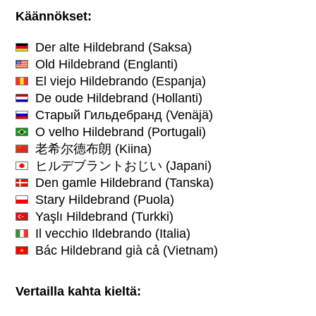
Käännökset:
Der alte Hildebrand
(Saksa)
Old Hildebrand
(Englanti)
El viejo Hildebrando
(Espanja)
De oude Hildebrand
(Hollanti)
Старый Гильдебранд
(Venäjä)
O velho Hildebrand
(Portugali)
老希尔德布朗
(Kiina)
ヒルデブラントおじい
(Japani)
Den gamle Hildebrand
(Tanska)
Stary Hildebrand
(Puola)
Yaşlı Hildebrand
(Turkki)
Il vecchio Ildebrando
(Italia)
Bác Hildebrand già cả
(Vietnam)
Vertailla kahta kieltä: