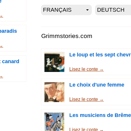
e
 →
paradis
Grimmstories.com
 →
Le loup et les sept chev
it canard
Lisez le conte →
 →
Le choix d'une femme
Lisez le conte →
Les musiciens de Brême
Lisez le conte →