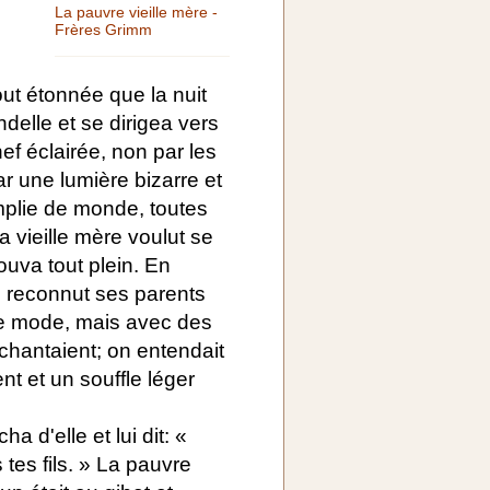
La pauvre vieille mère -
Frères Grimm
out étonnée que la nuit
ndelle et se dirigea vers
 nef éclairée, non par les
r une lumière bizarre et
emplie de monde, toutes
la vieille mère voulut se
rouva tout plein. En
e reconnut ses parents
nne mode, mais avec des
 chantaient; on entendait
 et un souffle léger
 d'elle et lui dit: «
 tes fils. » La pauvre