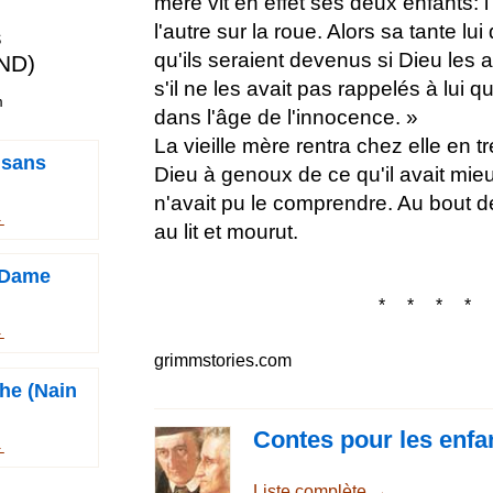
mère vit en effet ses deux enfants: l'
l'autre sur la roue. Alors sa tante lui 
s
qu'ils seraient devenus si Dieu les 
ND)
s'il ne les avait pas rappelés à lui q
m
dans l'âge de l'innocence. »
La vieille mère rentra chez elle en t
e sans
Dieu à genoux de ce qu'il avait mieux
n'avait pu le comprendre. Au bout de 
→
au lit et mourut.
(Dame
* * * * 
→
grimmstories.com
he (Nain
Contes pour les enfa
→
Liste complète →