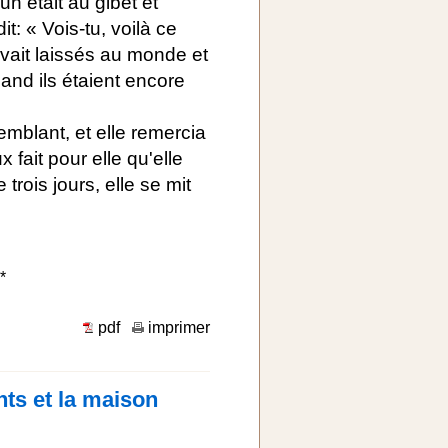
un était au gibet et
dit: « Vois-tu, voilà ce
avait laissés au monde et
uand ils étaient encore
remblant, et elle remercia
 fait pour elle qu'elle
trois jours, elle se mit
*
pdf
imprimer
nts et la maison