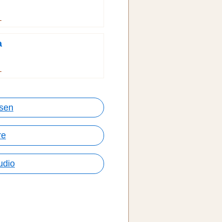
→
a
→
rsen
re
udio