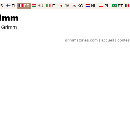
ES
FI
FR
HU
IT
JA
KO
NL
PL
PT
rimm
s Grimm
grimmstories.com
|
accueil
|
contes