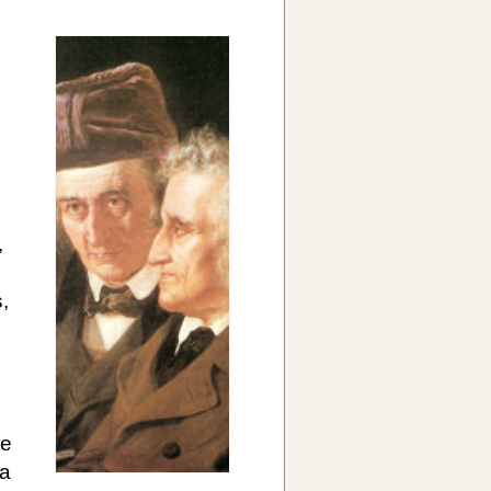
,
,
te
sa