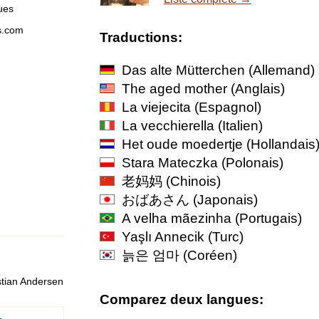
ues
s.com
Traductions:
Das alte Mütterchen
(Allemand)
The aged mother
(Anglais)
La viejecita
(Espagnol)
La vecchierella
(Italien)
Het oude moedertje
(Hollandais
Stara Mateczka
(Polonais)
老妈妈
(Chinois)
おばあさん
(Japonais)
A velha mãezinha
(Portugais)
Yaşlı Annecik
(Turc)
늙은 엄마
(Coréen)
stian Andersen
Comparez deux langues: