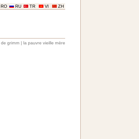
RO
RU
TR
VI
ZH
 de grimm
|
la pauvre vieille mère