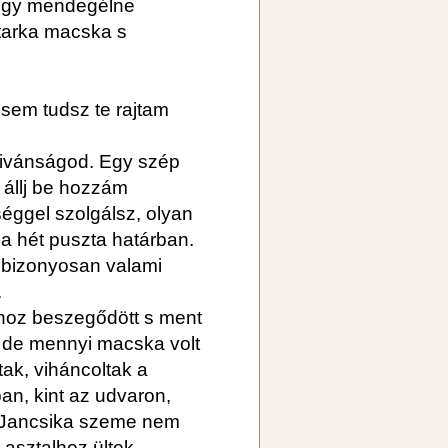
t így mendegélne
tarka macska s
y sem tudsz te rajtam
kivánságod. Egy szép
 állj be hozzám
éggel szolgálsz, olyan
ja hét puszta határban.
 bizonyosan valami
.
hoz beszegődött s ment
, de mennyi macska volt
tak, viháncoltak a
an, kint az udvaron,
a Jancsika szeme nem
 asztalhoz ültek.