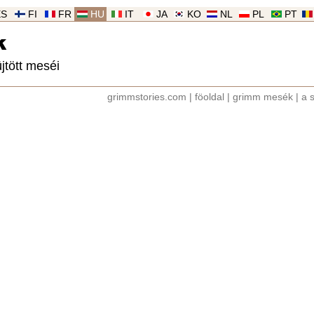
ES
FI
FR
HU
IT
JA
KO
NL
PL
PT
k
jtött meséi
grimmstories.com
|
föoldal
|
grimm mesék
|
a 