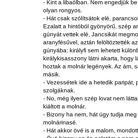
- Kint a libaólban. Nem engedjük be
olyan rongyos.
- Hát csak szólítsátok elé, parancso
Ezalatt a hintóból gyönyörű, szép 
gúnyát vettek elé, Jancsikát megmo
aranyfésűvel, aztán felöltöztették 
gúnyába: királyfi sem lehetett külön
királykisasszony látni akarta, hogy 
hoztak a molnár legények. Az ám, sá
másik.
- Vezessétek ide a hetedik paripát, 
szolgáknak.
- No, még ilyen szép lovat nem látt
kiáltott a molnár.
- Bizony ha nem, hát úgy tudja meg
molnárinasé.
- Hát akkor övé is a malom, mondott