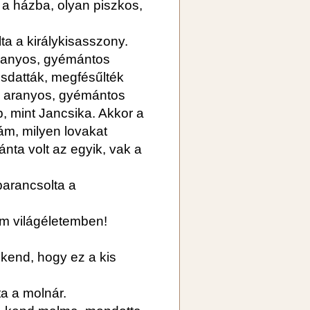
 a házba, olyan piszkos,
lta a királykisasszony.
aranyos, gyémántos
sdatták, megfésűlték
az aranyos, gyémántos
b, mint Jancsika. Akkor a
lám, milyen lovakat
nta volt az egyik, vak a
parancsolta a
am világéletemben!
 kend, hogy ez a kis
a a molnár.