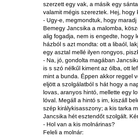
szerzett egy vak, a másik egy sánt
valamit mégis szereztek. Hej, hogy
- Ugy-e, megmondtuk, hogy maradj
Bemegy Jancsika a malomba, köszö
alig fogadja, nem is engedte, hogy le
házból s azt mondta: ott a libaól, la
egy asztal mellé ilyen rongyos, pisz
- Na, jó, gondolta magában Jancsi
is s szó nélkűl kiment az ólba, ott le
mint a bunda. Éppen akkor reggel v
eljött a szolgálatból s hát hogy a nap 
lovas, aranyos hintó, mellette egy 
lóval. Megáll a hintó s im, kiszáll b
szép királykisasszony; a kis tarka m
Jancsika hét esztendőt szolgált. Kér
- Hol van a kis molnárinas?
Feleli a molnár: