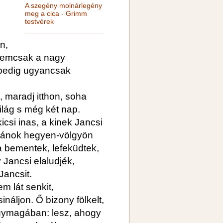
A szegény molnárlegény
meg a cica - Grimm
testvérek
n,
 nemcsak a nagy
 pedig ugyancsak
á, maradj itthon, soha
ilág s még két nap.
icsi inas, a kinek Jancsi
t utánok hegyen-völgyön
a bementek, lefeküdtek,
 Jancsi elaludjék,
Jancsit.
m lát senkit,
náljon. Ő bizony fölkelt,
 egymagában: lesz, ahogy