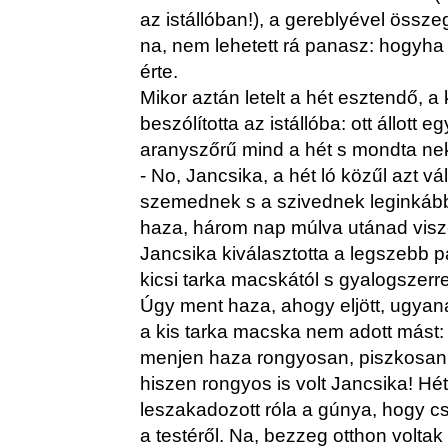
az istállóban!), a gereblyével össze
na, nem lehetett rá panasz: hogyha jó
érte.
Mikor aztán letelt a hét esztendő, a
beszólította az istállóba: ott állott 
aranyszőrű mind a hét s mondta nek
- No, Jancsika, a hét ló közűl azt vá
szemednek s a szivednek leginkább 
haza, három nap múlva utánad visz
Jancsika kiválasztotta a legszebb pa
kicsi tarka macskától s gyalogszerr
Úgy ment haza, ahogy eljött, ugya
a kis tarka macska nem adott mást:
menjen haza rongyosan, piszkosan, 
hiszen rongyos is volt Jancsika! Hé
leszakadozott róla a gúnya, hogy cs
a testéről. Na, bezzeg otthon voltak