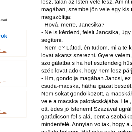
lesz, talán az Isten vele lesz. Amin
magában, szembe jön vele egy kis 
megszólítja:
eséi
- Hová, merre, Jancsika?
- Ne is kérdezd, felelt Jancsika, úg
rok
segíteni.
- Nem-e? Látod, én tudom, mi a te 
k →
lovat akarsz szerezni. Gyere velem,
szolgálatba s ha hét esztendeig hűs
szép lovat adok, hogy nem lesz pár
- Hm, gondolja magában Jancsi, ez
k →
csuda-macska, hátha igazat beszél
Nem sokat gondolkozott, a macská
vele a macska palotácskájába. Hej
ott, édes jó Istenem! Százával ugrál
k →
garádicson fel s alá, bent a szobákb
mindenfelé. Annyian voltak, hogy 
győzte belepni. Hát még este, mikor