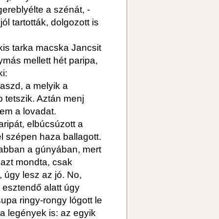
gereblyélte a szénát, -
l tartották, dolgozott is
 kis tarka macska Jancsit
egymás mellett hét paripa,
i:
laszd, a melyik a
tetszik. Aztán menj
em a lovadat.
ripát, elbúcsúzott a
el szépen haza ballagott.
nabban a gúnyában, mert
 azt mondta, csak
úgy lesz az jó. No,
t esztendő alatt úgy
upa ringy-rongy lógott le
 a legények is: az egyik