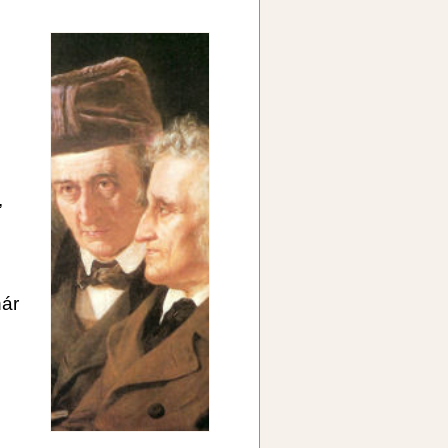
,
nár