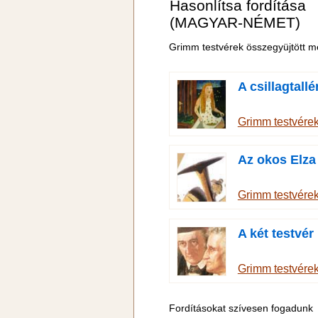
Hasonlítsa fordítása
(MAGYAR-NÉMET)
Grimm testvérek összegyüjtött m
A csillagtallé
Grimm testvére
Az okos Elza
Grimm testvére
A két testvér
Grimm testvére
Fordításokat szívesen fogadunk