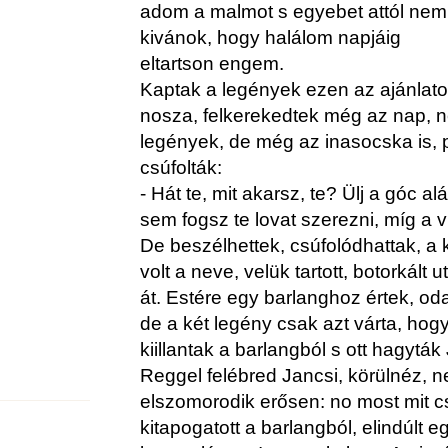
adom a malmot s egyebet attól nem
kivánok, hogy halálom napjáig
eltartson engem.
Kaptak a legények ezen az ajánlato
nosza, felkerekedtek még az nap,
legények, de még az inasocska is,
csúfolták:
- Hát te, mit akarsz, te? Ülj a góc al
sem fogsz te lovat szerezni, míg a v
De beszélhettek, csúfolódhattak, a k
volt a neve, velük tartott, botorkál
át. Estére egy barlanghoz értek, od
de a két legény csak azt várta, hogy
kiillantak a barlangból s ott hagyták 
Reggel felébred Jancsi, körülnéz, ne
elszomorodik erősen: no most mit csi
kitapogatott a barlangból, elindúlt