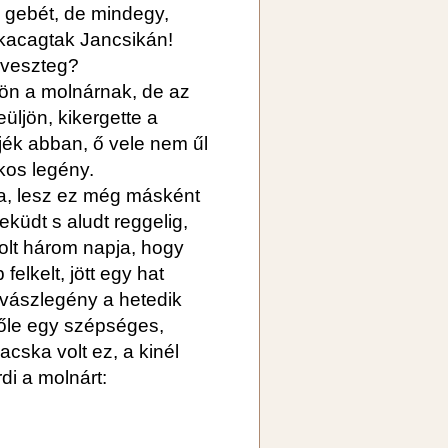
a gebét, de mindegy,
 kacagtak Jancsikán!
 veszteg?
n a molnárnak, de az
üljön, kikergette a
kjék abban, ő vele nem űl
kos legény.
ka, lesz ez még másként
feküdt s aludt reggelig,
olt három napja, hogy
felkelt, jött egy hat
lovászlegény a hetedik
előle egy szépséges,
acska volt ez, a kinél
di a molnárt: