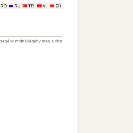
RO
RU
TR
VI
ZH
szegény molnárlegény meg a cica