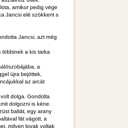
lota, amikor pedig vége
ka Jancsi elé szökkent s
ndotta Jancsi, azt még
a többinek a kis tarka
hálószobájába, a
gel újra bejöttek,
incájukkal az arcát
 volt dolga. Gondolta
it dolgozni is kéne.
züst baltát, egy arany
ltával fát vágott, a
ej, milyen lovak voltak