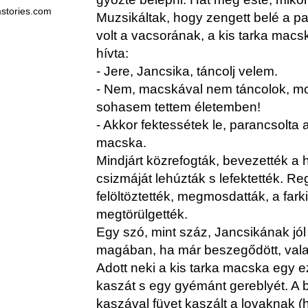
stories.com
Muzsikáltak, hogy zengett belé a pa
volt a vacsorának, a kis tarka macs
hívta:
- Jere, Jancsika, táncolj velem.
- Nem, macskával nem táncolok, mo
sohasem tettem életemben!
- Akkor fektessétek le, parancsolta 
macska.
Mindjárt közrefogták, bevezették a 
csizmáját lehúzták s lefektették. Reg
felöltöztették, megmosdatták, a fark
megtörülgették.
Egy szó, mint száz, Jancsikának jól
magában, ha már beszegődött, valam
Adott neki a kis tarka macska egy e
kaszát s egy gyémánt gereblyét. A ba
kaszával füvet kaszált a lovaknak (h