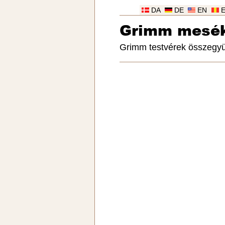
DA
DE
EN
Grimm mesé
Grimm testvérek összegyü