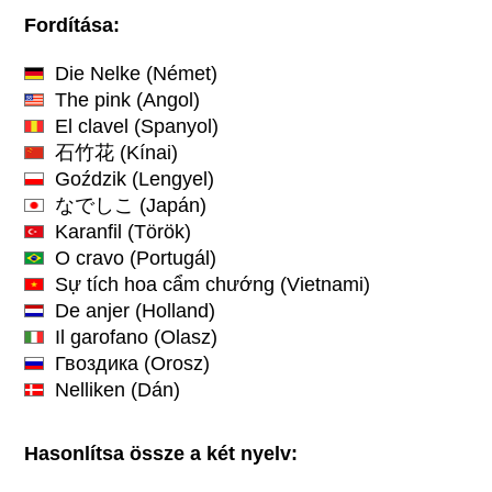
Fordítása:
Die Nelke
(Német)
The pink
(Angol)
El clavel
(Spanyol)
石竹花
(Kínai)
Goździk
(Lengyel)
なでしこ
(Japán)
Karanfil
(Török)
O cravo
(Portugál)
Sự tích hoa cẩm chướng
(Vietnami)
De anjer
(Holland)
Il garofano
(Olasz)
Гвоздика
(Orosz)
Nelliken
(Dán)
Hasonlítsa össze a két nyelv: