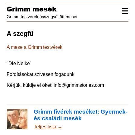
Grimm mesék
☰
Grimm testvérek összegyüjtött meséi
A szegfű
A mese a Grimm testvérek
"
Die Nelke
"
Fordításokat szívesen fogadunk
Kérjük, küldje el őket:
info@grimmstories.com
Grimm fivérek meséket: Gyermek-
és családi mesék
Teljes lista →