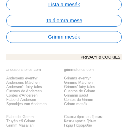
Lista a mesék
Találomra mese
Grimm mesék
PRIVACY & COOKIES
andersenstories.com
grimmstories.com
Andersens eventyr
Grimms eventyr
Andersens Märchen
Grimms Märchen
Andersen's fairy tales
Grimms' fairy tales
Cuentos de Andersen
Cuentos de Grimm
Contes d'Andersen
Grimmin sadut
Fiabe di Andersen
Contes de Grimm
Sprookjes van Andersen
Grimm mesék
Fiabe dei Grimm
Сказки братьев Гримм
Truyện cổ Grimm
Казки братів Грімм
Grimm Masalları
Γκριμ Παραμύθια