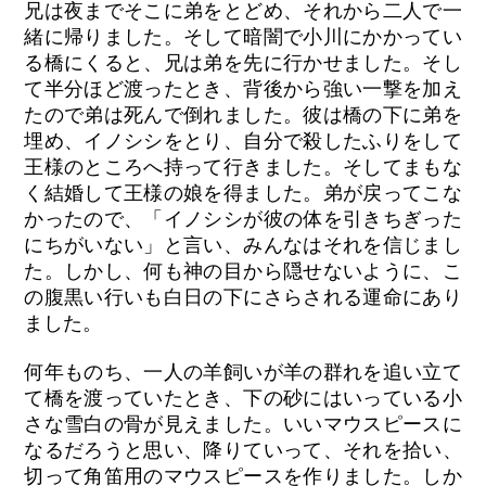
兄は夜までそこに弟をとどめ、それから二人で一
緒に帰りました。そして暗闇で小川にかかってい
る橋にくると、兄は弟を先に行かせました。そし
て半分ほど渡ったとき、背後から強い一撃を加え
たので弟は死んで倒れました。彼は橋の下に弟を
埋め、イノシシをとり、自分で殺したふりをして
王様のところへ持って行きました。そしてまもな
く結婚して王様の娘を得ました。弟が戻ってこな
かったので、「イノシシが彼の体を引きちぎった
にちがいない」と言い、みんなはそれを信じまし
た。しかし、何も神の目から隠せないように、こ
の腹黒い行いも白日の下にさらされる運命にあり
ました。
何年ものち、一人の羊飼いが羊の群れを追い立て
て橋を渡っていたとき、下の砂にはいっている小
さな雪白の骨が見えました。いいマウスピースに
なるだろうと思い、降りていって、それを拾い、
切って角笛用のマウスピースを作りました。しか