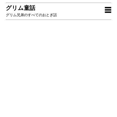
グリム童話
☰
グリム兄弟のすべてのおとぎ話