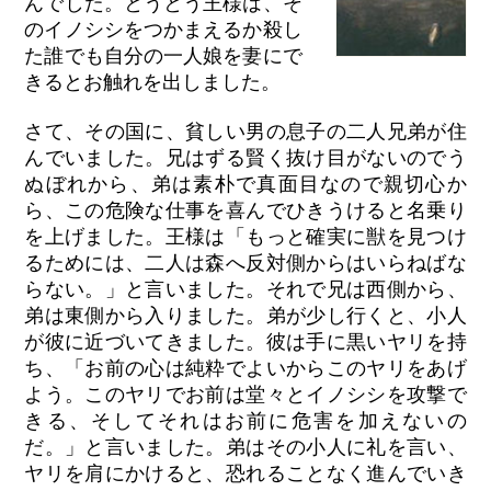
んでした。とうとう王様は、そ
のイノシシをつかまえるか殺し
た誰でも自分の一人娘を妻にで
きるとお触れを出しました。
さて、その国に、貧しい男の息子の二人兄弟が住
んでいました。兄はずる賢く抜け目がないのでう
ぬぼれから、弟は素朴で真面目なので親切心か
ら、この危険な仕事を喜んでひきうけると名乗り
を上げました。王様は「もっと確実に獣を見つけ
るためには、二人は森へ反対側からはいらねばな
らない。」と言いました。それで兄は西側から、
弟は東側から入りました。弟が少し行くと、小人
が彼に近づいてきました。彼は手に黒いヤリを持
ち、「お前の心は純粋でよいからこのヤリをあげ
よう。このヤリでお前は堂々とイノシシを攻撃で
きる、そしてそれはお前に危害を加えないの
だ。」と言いました。弟はその小人に礼を言い、
ヤリを肩にかけると、恐れることなく進んでいき