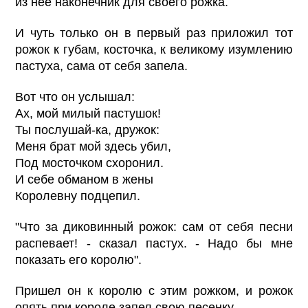
из нее наконечник для своего рожка.
И чуть только он в первый раз приложил тот
рожок к губам, косточка, к великому изумлению
пастуха, сама от себя запела.
Вот что он услышал:
Ах, мой милый пастушок!
Ты послушай-ка, дружок:
Меня брат мой здесь убил,
Под мосточком схоронил.
И себе обманом в жены
Королевну подцепил.
"Что за диковинный рожок: сам от себя песни
распевает! - сказал пастух. - Надо бы мне
показать его королю".
Пришел он к королю с этим рожком, и рожок
опять при короле запел свою песенку.