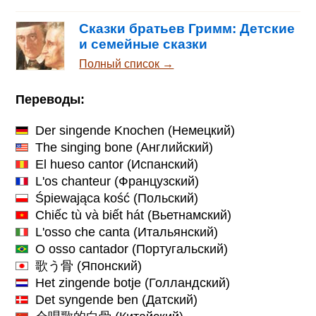
Сказки братьев Гримм: Детские
и семейные сказки
Полный список →
Переводы:
Der singende Knochen
(Немецкий)
The singing bone
(Английский)
El hueso cantor
(Испанский)
L'os chanteur
(Французский)
Śpiewająca kość
(Польский)
Chiếc tù và biết hát
(Вьетнамский)
L'osso che canta
(Итальянский)
O osso cantador
(Португальский)
歌う骨
(Японский)
Het zingende botje
(Голландский)
Det syngende ben
(Датский)