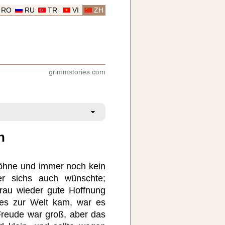
RO
RU
TR
VI
ZH
grimmstories.com
n
öhne und immer noch kein
er sichs auch wünschte;
rau wieder gute Hoffnung
es zur Welt kam, war es
reude war groß, aber das