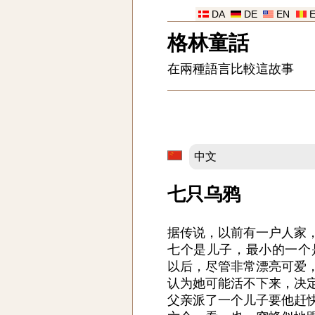
DA
DE
EN
格林童話
在兩種語言比較這故事
七只乌鸦
据传说，以前有一户人家
七个是儿子，最小的一个
以后，尽管非常漂亮可爱
认为她可能活不下来，决
父亲派了一个儿子要他赶