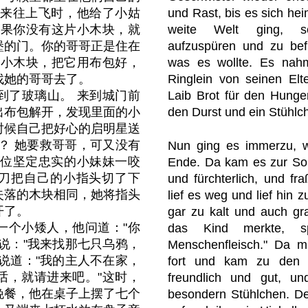
起来往上飞时，他给了小姑
und Rast, bis es sich hei
如果你没有这片小木块，就
weite Welt ging, s
堡的门。你的哥哥正是住在
aufzuspüren und zu bef
过小木块，把它用布包好，
was es wollte. Es nahm
找她的哥哥去了。
Ringlein von seinen El
到了玻璃山。 来到城门前
Laib Brot für den Hunger
出布包解开，发现里面的小
den Durst und ein Stühlch
时候自己把好心的启明星送
？ 她要救哥哥，可又没有
Nun ging es immerzu, we
这位坚定忠实的小妹妹一咬
Ende. Da kam es zur Son
刀把自己的小指头切了下
und fürchterlich, und fra
失落的木块相同，她将指头
lief es weg und lief hin
开了。
gar zu kalt und auch gr
一个小矮人，他问道："你
das Kind merkte, sp
说："我来找那七只乌鸦，
Menschenfleisch." Da m
说道："我的主人不在家，
fort und kam zu den 
话，就请进来吧。"这时，
freundlich und gut, u
晚餐，他在桌子上摆了七个
besondern Stühlchen. De