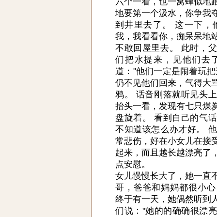
六个一看，也一窝蜂似地
地要第一个汲水，你争我
到井里去了。 这一下，
我，我看看你，痴呆呆地
不敢回屋里去。 此时，
们把水提来，见他们去
道："他们一定是闹着玩把
仍不见他们回来，气得大
鸦。 话音刚落就听见头
抬头一看，发现有七只煤
盘旋着。 看到自己的气
不知道该怎么办才好。 
常悲伤，好在小女儿在接
起来，而且越长越漂亮了
点安慰。
女儿慢慢长大了，她一直
哥，爸爸和妈妈都很小心
终于有一天，她偶然听到
们说："她的的确确很漂