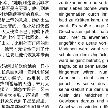
不幸。"她听到这些后非常
zurücknehmen, und so tra
她是不是有哥哥，他们到底
ihrer sieben Söhne waren
对她隐瞒事情的真象。 为
einigermaßen durch ihr
都是上帝的意愿，她的出生
bald zu Kräften kam, un
是无罪的。 但小姑娘仍然
ward. Es wußte lange Z
，天天伤痛不已，她暗下决
Geschwister gehabt hatte
己的七个哥哥找回来。 有
sich, ihrer zu erwähne
了出去，来到外面广阔的世
ungefähr die Leute von 
。 她想：无论他们到了什
Mädchen wäre wohl schö
命，也要让他们恢复本来面
schuld an dem Unglück 
ward es ganz betrübt, gi
爸妈妈以前送给她的一只小
fragte, ob es denn Brüde
的长条面包和一壶用来解渴
hingeraten wären. Nun
息的小凳子。 她走啊，找
Geheimnis nicht länge
直找到遥远的天边，来到太
jedoch, es sei so des
凶猛了，她急忙跑开，又来
seine Geburt nur der un
寒冷太冷酷，还说道："我
Allein das Mädchen m
她赶紧又跑到了星星那里。
Gewissen daraus und g
，每颗星都坐在他们自己的
Geschwister wieder erlö