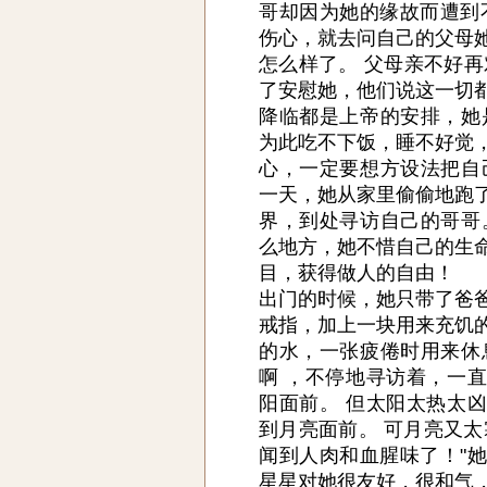
哥却因为她的缘故而遭到
伤心，就去问自己的父母
怎么样了。 父母亲不好再
了安慰她，他们说这一切
降临都是上帝的安排，她
为此吃不下饭，睡不好觉
心，一定要想方设法把自
一天，她从家里偷偷地跑
界，到处寻访自己的哥哥
么地方，她不惜自己的生
目，获得做人的自由！
出门的时候，她只带了爸
戒指，加上一块用来充饥
的水，一张疲倦时用来休
啊 ，不停地寻访着，一
阳面前。 但太阳太热太
到月亮面前。 可月亮又太
闻到人肉和血腥味了！"
星星对她很友好，很和气