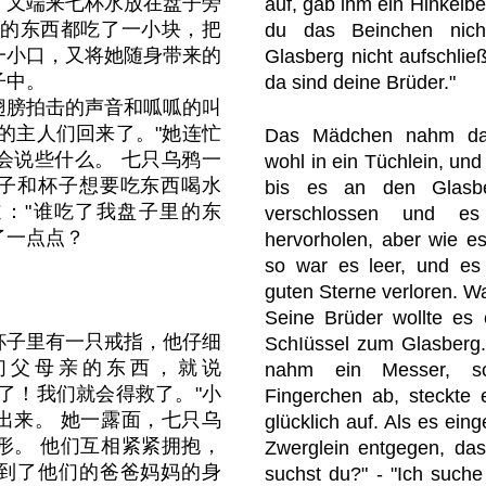
，又端来七杯水放在盘子旁
auf, gab ihm ein Hinkelb
里的东西都吃了一小块，把
du das Beinchen nich
一小口，又将她随身带来的
Glasberg nicht aufschlie
子中。
da sind deine Brüder."
翅膀拍击的声音和呱呱的叫
的主人们回来了。"她连忙
Das Mädchen nahm das
会说些什么。 七只乌鸦一
wohl in ein Tüchlein, und 
子和杯子想要吃东西喝水
bis es an den Glasb
："谁吃了我盘子里的东
verschlossen und es
了一点点？
hervorholen, aber wie e
so war es leer, und es
guten Sterne verloren. W
Seine Brüder wollte es 
杯子里有一只戒指，他仔细
SchIüssel zum Glasberg
们父母亲的东西，就说
nahm ein Messer, sch
了！我们就会得救了。"小
Fingerchen ab, steckte 
出来。 她一露面，七只乌
glücklich auf. Als es ei
形。 他们互相紧紧拥抱，
Zwerglein entgegen, das
到了他们的爸爸妈妈的身
suchst du?" - "Ich suche