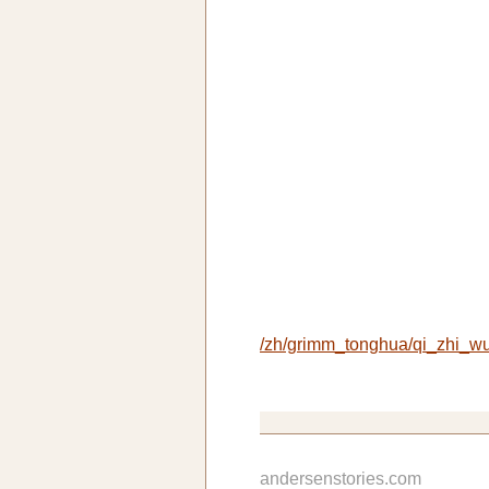
/zh/grimm_tonghua/qi_zhi_w
andersenstories.com