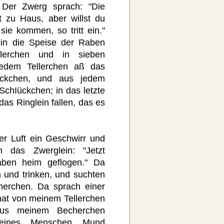
 Der Zwerg sprach: "Die
 zu Haus, aber willst du
sie kommen, so tritt ein."
ein die Speise der Raben
llerchen und in sieben
edem Tellerchen aß das
öckchen, und aus jedem
SchIückchen; in das letzte
as Ringlein fallen, das es
er Luft ein Geschwirr und
 das Zwerglein: "Jetzt
ben heim geflogen." Da
 und trinken, und suchten
herchen. Da sprach einer
at von meinem Tellerchen
us meinem Becherchen
 eines Menschen Mund