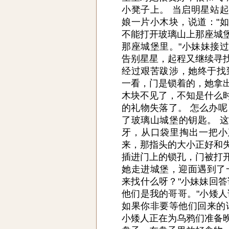
小凳子上。 当启明星站
娘一片小木块，说道："
不能打开玻璃山上那座城
那座城堡里。"小妹妹接
告别星星，起程又继续寻
经过艰苦跋涉，她终于找
一看，门是锁着的，她拿
木块不见了，不知是什么
的礼物失落了。 怎么办呢
了玻璃山城堡的钥匙。 
牙，从口袋里掏出一把小
来，那指头的大小正好和
插进门上的锁孔，门被打
她走进城堡，迎面遇到了
来找什么呀？"小妹妹回答
他们是我的哥哥。"小矮人
如果你非要等他们回来的
小矮人正在为乌鸦们准备