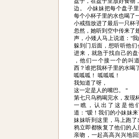
盘子，在盘子里放好食物
边。 小妹妹把每个盘子
每个小杯子里的水也喝了
小戒指放进了最后一只杯
忽然，她听到空中传来了
声，小矮人马上说道："我
躲到门后面，想听听他们
进来，就急于找自己的盘
，他们一个接一个的叫道
西？谁把我杯子里的水喝
呱呱呱！ 呱呱呱！
我知道了呀，
这一定是人的嘴巴。 "
第七只乌鸦喝完水，发现
一瞧，认出了这是他
道："嗳！我们的小妹妹来
妹妹听到这里，马上跑了
鸦立即都恢复了他们的人
亲吻，一起高高兴兴地回