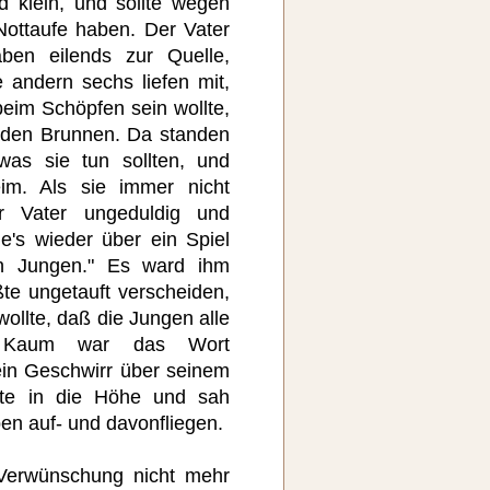
 klein, und sollte wegen
Nottaufe haben. Der Vater
ben eilends zur Quelle,
 andern sechs liefen mit,
beim Schöpfen sein wollte,
n den Brunnen. Da standen
was sie tun sollten, und
eim. Als sie immer nicht
r Vater ungeduldig und
e's wieder über ein Spiel
en Jungen." Es ward ihm
e ungetauft verscheiden,
 wollte, daß die Jungen alle
 Kaum war das Wort
ein Geschwirr über seinem
ckte in die Höhe und sah
n auf- und davonfliegen.
 Verwünschung nicht mehr