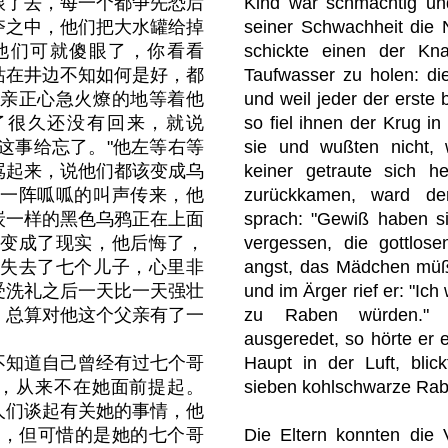
跟了去，每一个都争先恐后
Kind war schmächtig und
夺之中，他们把大水罐给掉
seiner Schwachheit die 
他们可就傻眼了，你看看
schickte einen der Kna
站在井边不知如何是好，都
Taufwasser zu holen: die
父亲正心急火燎的地等着他
und weil jeder der erste 
了很久还没有回来，就说
so fiel ihnen der Krug i
这事给忘了。"他左等右等
sie und wußten nicht, 
骂起来，说他们都该变成乌
keiner getraute sich h
上一阵呱呱的叫声传来，他
zurückkamen, ward de
炭一样的黑色乌鸦正在上面
sprach: "Gewiß haben si
话变成了现实，他后悔了，
vergessen, die gottlos
他失去了七个儿子，心里非
angst, das Mädchen müßt
受洗礼之后一天比一天强壮
und im Ärger rief er: "Ich
，总算对他这个父亲有了一
zu Raben würden."
ausgeredet, so hörte er 
不知道自己曾经有过七个哥
Haupt in der Luft, bli
，从来不在她面前提起。
sieben kohlschwarze Rabe
人们谈起有关她的事情，他
亮，但可惜的是她的七个哥
Die Eltern konnten die