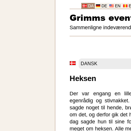
DA
DE
EN
Grimms even
Sammenligne indeværende 
Heksen
Der var engang en lil
egenrådig og stivnakket
sagde noget til hende, b
om det, og derfor gik det 
dag sagde hun til sine f
meget om heksen. Alle me