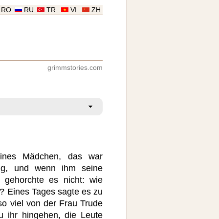
RO
RU
TR
VI
ZH
grimmstories.com
eines Mädchen, das war
zig, und wenn ihm seine
 gehorchte es nicht: wie
? Eines Tages sagte es zu
so viel von der Frau Trude
zu ihr hingehen, die Leute