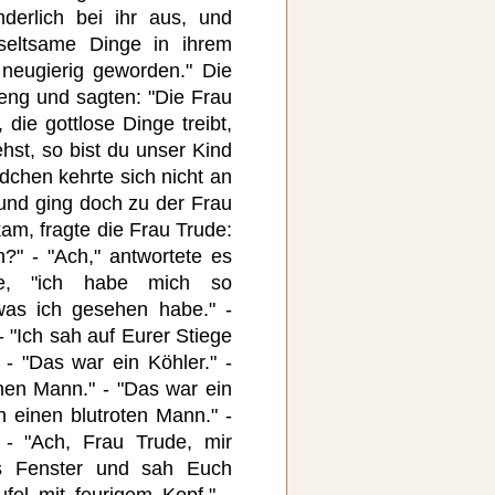
erlich bei ihr aus, und
seltsame Dinge in ihrem
neugierig geworden." Die
reng und sagten: "Die Frau
 die gottlose Dinge treibt,
hst, so bist du unser Kind
dchen kehrte sich nicht an
 und ging doch zu der Frau
kam, fragte die Frau Trude:
?" - "Ach," antwortete es
be, "ich habe mich so
was ich gesehen habe." -
 "Ich sah auf Eurer Stiege
- "Das war ein Köhler." -
nen Mann." - "Das war ein
h einen blutroten Mann." -
 - "Ach, Frau Trude, mir
hs Fenster und sah Euch
fel mit feurigem Kopf." -