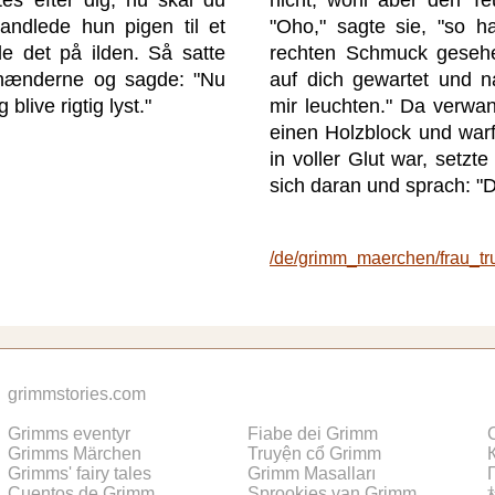
vandlede hun pigen til et
"Oho," sagte sie, "so h
e det på ilden. Så satte
rechten Schmuck gesehe
 hænderne og sagde: "Nu
auf dich gewartet und na
blive rigtig lyst."
mir leuchten." Da verwa
einen Holzblock und warf
in voller Glut war, setzt
sich daran und sprach: "D
/de/grimm_maerchen/frau_tr
grimmstories.com
Grimms eventyr
Fiabe dei Grimm
Grimms Märchen
Truyện cổ Grimm
Grimms' fairy tales
Grimm Masalları
Cuentos de Grimm
Sprookjes van Grimm