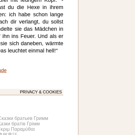
ast du die Hexe in ihrem
n: ich habe schon lange
ch dir verlangt, du sollst
ndelte sie das Mädchen in
 ihn ins Feuer. Und als er
e sie sich daneben, wärmte
as leuchtet einmal hell!"
ude
PRIVACY & COOKIES
Сказки братьев Гримм
Казки братів Грімм
Γκριμ Παραμύθια
格林童話