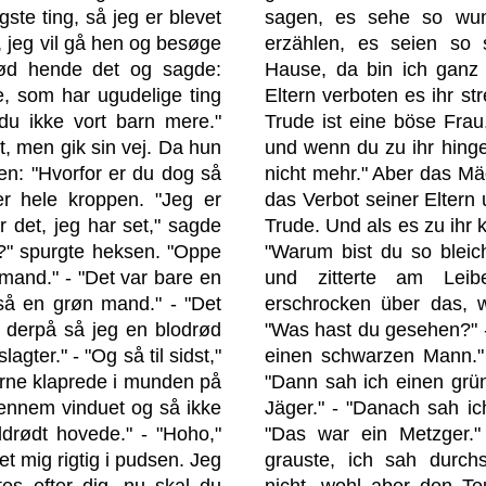
gste ting, så jeg er blevet
sagen, es sehe so wund
, jeg vil gå hen og besøge
erzählen, es seien so 
bød hende det og sagde:
Hause, da bin ich ganz 
, som har ugudelige ting
Eltern verboten es ihr st
 du ikke vort barn mere."
Trude ist eine böse Frau,
t, men gik sin vej. Da hun
und wenn du zu ihr hinge
n: "Hvorfor er du dog så
nicht mehr." Aber das Mä
er hele kroppen. "Jeg er
das Verbot seiner Eltern
r det, jeg har set," sagde
Trude. Und als es zu ihr 
?" spurgte heksen. "Oppe
"Warum bist du so bleich
 mand." - "Det var bare en
und zitterte am Lei
gså en grøn mand." - "Det
erschrocken über das, 
g derpå så jeg en blodrød
"Was hast du gesehen?" -
agter." - "Og så til sidst,"
einen schwarzen Mann." 
rne klaprede i munden på
"Dann sah ich einen grü
gennem vinduet og så ikke
Jäger." - "Danach sah ic
drødt hovede." - "Hoho,"
"Das war ein Metzger."
et mig rigtig i pudsen. Jeg
grauste, ich sah durc
es efter dig, nu skal du
nicht, wohl aber den Teu