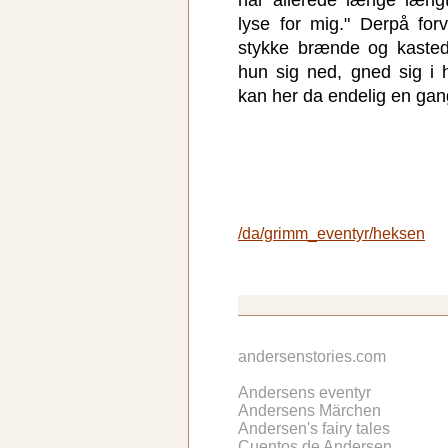
lyse for mig." Derpå for
stykke brænde og kasted
hun sig ned, gned sig i
kan her da endelig en gang 
/da/grimm_eventyr/heksen
andersenstories.com
Andersens eventyr
Andersens Märchen
Andersen's fairy tales
Cuentos de Andersen