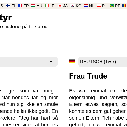
ES
FI
FR
HU
IT
JA
KO
NL
PL
PT
tyr
historie på to sprog
Frau Trude
le pige, som var meget
Es war einmal ein kl
. Når hendes far og mor
eigensinnig und vorwit
rød hun sig ikke en smule
Eltern etwas sagten, so
hende heller ikke godt. En
konnte es dem gut gehen
orældre: "Jeg har hørt så
seinen Eltern: "Ich habe 
nnesker siger, at hendes
gehört, ich will einmal 