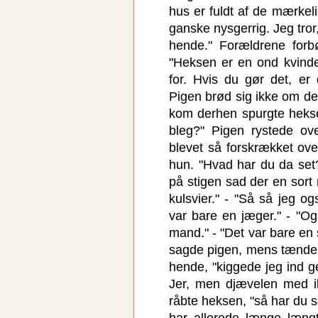
hus er fuldt af de mærkeli
ganske nysgerrig. Jeg tror
hende." Forældrene for
"Heksen er en ond kvinde
for. Hvis du gør det, er
Pigen brød sig ikke om de
kom derhen spurgte hekse
bleg?" Pigen rystede ov
blevet så forskrækket ove
hun. "Hvad har du da set
på stigen sad der en sort
kulsvier." - "Så så jeg o
var bare en jæger." - "O
mand." - "Det var bare en sl
sagde pigen, mens tænde
hende, "kiggede jeg ind 
Jer, men djævelen med il
råbte heksen, "så har du s
har allerede længe længt