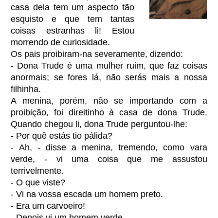
casa dela tem um aspecto tão
esquisto e que tem tantas
coisas estranhas li! Estou
morrendo de curiosidade.
Os pais proibiram-na severamente, dizendo:
- Dona Trude é uma mulher ruim, que faz coisas
anormais; se fores lá, não serás mais a nossa
filhinha.
A menina, porém, não se importando com a
proibição, foi direitinho à casa de dona Trude.
Quando chegou li, dona Trude perguntou-lhe:
- Por quê estás tio pálida?
- Ah, - disse a menina, tremendo, como vara
verde, - vi uma coisa que me assustou
terrivelmente.
- O que viste?
- Vi na vossa escada um homem preto.
- Era um carvoeiro!
- Depois vi um homem verde.