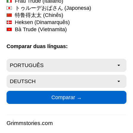
Frau Trude
(Italiano)
トゥルーデおばさん
(Japonesa)
特鲁得太太
(Chinês)
Heksen
(Dinamarquês)
Bà Trude
(Vietnamita)
Comparar duas línguas:
Grimmstories.com