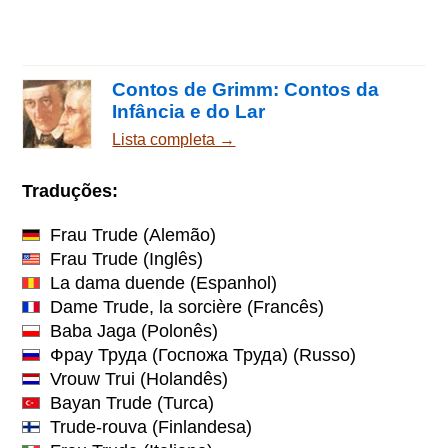
Contos de Grimm: Contos da
Infância e do Lar
Lista completa →
Traduções:
Frau Trude
(Alemão)
Frau Trude
(Inglês)
La dama duende
(Espanhol)
Dame Trude, la sorcière
(Francês)
Baba Jaga
(Polonês)
Фрау Труда (Госпожа Труда)
(Russo)
Vrouw Trui
(Holandês)
Bayan Trude
(Turca)
Trude-rouva
(Finlandesa)