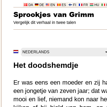
DA
DE
EN
ES
FI
FR
HU
Sprookjes van Grimm
Vergelijk dit verhaal in twee talen
Het doodshemdje
Er was eens een moeder en zij h
een jongetje van zeven jaar; dat w
mooi en lief, niemand kon naar h