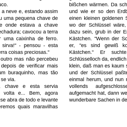
uco.
bißchen wärmen. Da sch
a neve e, estando assim
und wie er so den Erdb
rou uma pequena chave de
einen kleinen goldenen S
ue onde estava a chave
wo der Schlüssel wäre
echadura; cavocou a terra
dazu sein, grub in der E
r uma caixinha de ferro.
Kästchen. "Wenn der Sch
sirva!" - pensou - esta
er, "es sind gewiß k
rra coisas preciosas."
Kästchen." Er such
 outro mas não percebeu
Schlüsselloch da, endlich
depois de verificar mais
klein, daß man es kaum s
 um buraquinho, mas tão
und der Schlüssel paßte
se via.
einmal herum, und nun m
a chave e esta servia
vollends aufgeschl
 volta e... Bem, agora
aufgemacht hat, dann wer
se abra de todo e levante
wunderbare Sachen in de
remos quais maravilhas