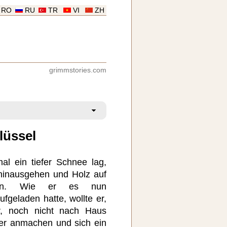
RO
RU
TR
VI
ZH
grimmstories.com
lüssel
mal ein tiefer Schnee lag,
hinausgehen und Holz auf
olen. Wie er es nun
geladen hatte, wollte er,
r, noch nicht nach Haus
er anmachen und sich ein