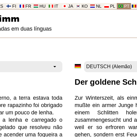
ES
FI
FR
HU
IT
JA
KO
NL
PL
PT
rimm
adas em duas línguas
Der goldene Sch
erno, a terra estava toda
Zur Winterszeit, als ein
re rapazinho foi obrigado
mußte ein armer Junge 
jar um pouco de lenha.
einem Schlitten h
o a lenha e carregado o
zusammengesucht und auf
egelado que resolveu não
weil er so erfroren wa
 e acender uma fogueira a
gehen, sondern erst Feu