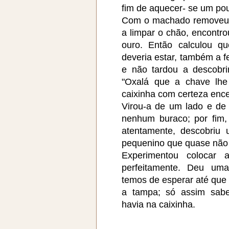
fim de aquecer- se um po
Com o machado removeu 
a limpar o chão, encont
ouro. Então calculou q
deveria estar, também a f
e não tardou a descobri
"Oxalá que a chave lhe 
caixinha com certeza ence
Virou-a de um lado e de
nenhum buraco; por fim, 
atentamente, descobriu
pequenino que quase não 
Experimentou colocar 
perfeitamente. Deu uma
temos de esperar até que 
a tampa; só assim sabe
havia na caixinha.