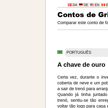
DA
DE
EN
Contos de G
Comparar este conto de f
A chave de ouro
Certa vez, durante o inv
coberta de neve e um pob
a sair de trenó para arran
Quando já tinha juntad
trenó, sentiu-se tão enr
voltar tão logo para casa