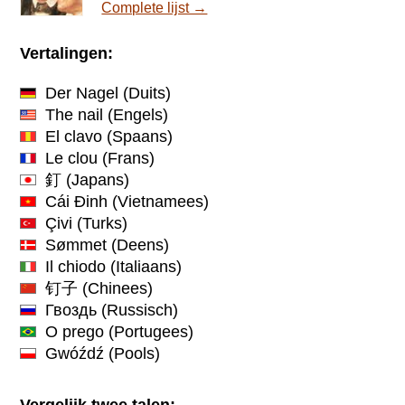
Complete lijst →
Vertalingen:
Der Nagel
(Duits)
The nail
(Engels)
El clavo
(Spaans)
Le clou
(Frans)
釘
(Japans)
Cái Đinh
(Vietnamees)
Çivi
(Turks)
Sømmet
(Deens)
Il chiodo
(Italiaans)
钉子
(Chinees)
Гвоздь
(Russisch)
O prego
(Portugees)
Gwóźdź
(Pools)