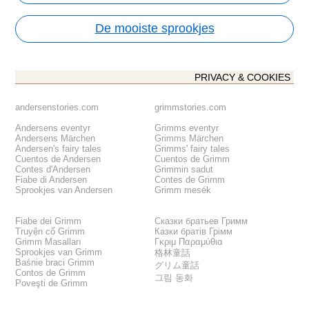
De mooiste sprookjes
PRIVACY & COOKIES
andersenstories.com
grimmstories.com
Andersens eventyr
Grimms eventyr
Andersens Märchen
Grimms Märchen
Andersen's fairy tales
Grimms' fairy tales
Cuentos de Andersen
Cuentos de Grimm
Contes d'Andersen
Grimmin sadut
Fiabe di Andersen
Contes de Grimm
Sprookjes van Andersen
Grimm mesék
Fiabe dei Grimm
Сказки братьев Гримм
Truyện cổ Grimm
Казки братів Грімм
Grimm Masalları
Γκριμ Παραμύθια
Sprookjes van Grimm
格林童話
Baśnie braci Grimm
グリム童話
Contos de Grimm
그림 동화
Poveşti de Grimm