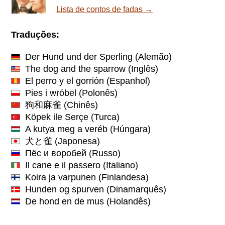
Lista de contos de fadas →
Traduções:
Der Hund und der Sperling
(Alemão)
The dog and the sparrow
(Inglês)
El perro y el gorrión
(Espanhol)
Pies i wróbel
(Polonês)
狗和麻雀
(Chinês)
Köpek ile Serçe
(Turca)
A kutya meg a veréb
(Húngara)
犬と雀
(Japonesa)
Пёс и воробей
(Russo)
Il cane e il passero
(Italiano)
Koira ja varpunen
(Finlandesa)
Hunden og spurven
(Dinamarquês)
De hond en de mus
(Holandês)