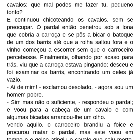
cavalos; que mal podes me fazer tu, pequeno
tonto?
E continuou chicoteando os cavalos, sem se
preocupar. O pardal então penetrou sob a lona
que cobria a carroça e se pôs a bicar o batoque
de um dos barris até que a rolha saltou fora e o
vinho começou a escorrer sem que o carroceiro
percebesse. Finalmente, olhando por acaso para
trás, viu que a carroça estava pingando; desceu e
foi examinar os barris, encontrando um deles já
vazio.
- Ai de mim! - exclamou desolado, - agora sou um
homem pobre.
- Sim mas não o suficiente, - respondeu o pardal;
e voou para a cabeça de um cavalo e com
algumas bicadas arrancou-lhe um olho.
Vendo aquilo, o carroceiro brandiu a foice e
procurou matar o pardal, mas este voou em
tempo e o golpe atingiu o cavalo que caiu morto,