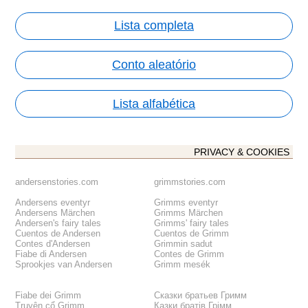
Lista completa
Conto aleatório
Lista alfabética
PRIVACY & COOKIES
andersenstories.com
grimmstories.com
Andersens eventyr
Grimms eventyr
Andersens Märchen
Grimms Märchen
Andersen's fairy tales
Grimms' fairy tales
Cuentos de Andersen
Cuentos de Grimm
Contes d'Andersen
Grimmin sadut
Fiabe di Andersen
Contes de Grimm
Sprookjes van Andersen
Grimm mesék
Fiabe dei Grimm
Сказки братьев Гримм
Truyện cổ Grimm
Казки братів Грімм