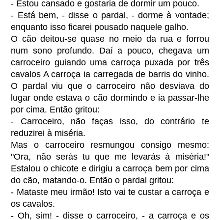
- Estou cansado e gostaria de dormir um pouco.
- Está bem, - disse o pardal, - dorme à vontade;
enquanto isso ficarei pousado naquele galho.
O cão deitou-se quase no meio da rua e forrou
num sono profundo. Daí a pouco, chegava um
carroceiro guiando uma carroça puxada por três
cavalos A carroça ia carregada de barris do vinho.
O pardal viu que o carroceiro não desviava do
lugar onde estava o cão dormindo e ia passar-lhe
por cima. Então gritou:
- Carroceiro, não faças isso, do contrário te
reduzirei à miséria.
Mas o carroceiro resmungou consigo mesmo:
"Ora, não serás tu que me levarás à miséria!"
Estalou o chicote e dirigiu a carroça bem por cima
do cão, matando-o. Então o pardal gritou:
- Mataste meu irmão! Isto vai te custar a carroça e
os cavalos.
- Oh, sim! - disse o carroceiro, - a carroça e os