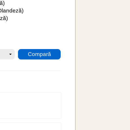
ă)
Olandeză)
ză)