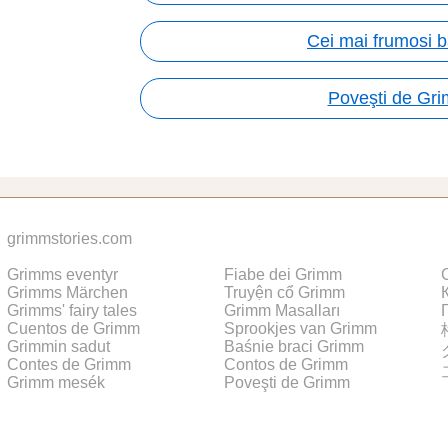
Cei mai frumosi 
Poveşti de Gr
grimmstories.com
Grimms eventyr
Fiabe dei Grimm
Grimms Märchen
Truyện cổ Grimm
Grimms' fairy tales
Grimm Masalları
Cuentos de Grimm
Sprookjes van Grimm
Grimmin sadut
Baśnie braci Grimm
Contes de Grimm
Contos de Grimm
Grimm mesék
Poveşti de Grimm