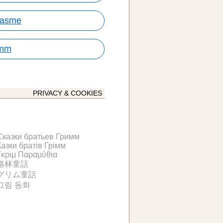
basme
imm
PRIVACY & COOKIES
Сказки братьев Гримм
Казки братів Грімм
Γκριμ Παραμύθια
格林童話
グリム童話
그림 동화