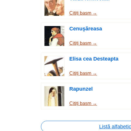
Citiți basm →
Cenuşăreasa
Citiți basm →
Elisa cea Desteapta
Citiți basm →
Rapunzel
Citiți basm →
Listă alfabeti