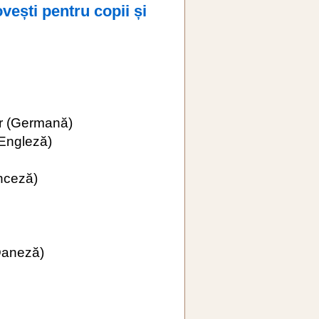
ști pentru copii și
r
(Germană)
Engleză)
nceză)
aneză)