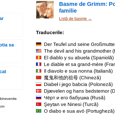
Basme de Grimm: Pove
familie
ar
Listă de basme →
Traducerile:
Der Teufel und seine Großmutte
otia sa
The devil and his grandmother
(
El diablo y su abuela
(Spaniolă)
Le diable et sa grand-mère
(Fra
Il diavolo e sua nonna
(Italiană)
cat
魔鬼和他的祖母
(Chineză)
Diabeł i jego babcia
(Poloneză)
Djævelen og hans bedstemor
(D
Чёрт и его бабушка
(Rusă)
 binevenite
Şeytan ve Ninesi
(Turcă)
com
O diabo e sua avó
(Portugheză)