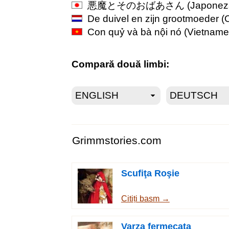
悪魔とそのおばあさん
(Japonez
De duivel en zijn grootmoeder
(
Con quỷ và bà nội nó
(Vietname
Compară două limbi:
Grimmstories.com
Scufiţa Roşie
Citiți basm →
Varza fermecata