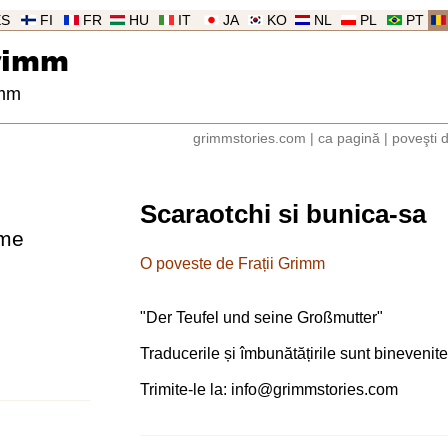
ES
FI
FR
HU
IT
JA
KO
NL
PL
PT
rimm
imm
grimmstories.com
|
ca pagină
|
poveşti 
Scaraotchi si bunica-sa
sme
O poveste de Frații Grimm
"
Der Teufel und seine Großmutter
"
Traducerile și îmbunătățirile sunt binevenite
Trimite-le la:
info@grimmstories.com