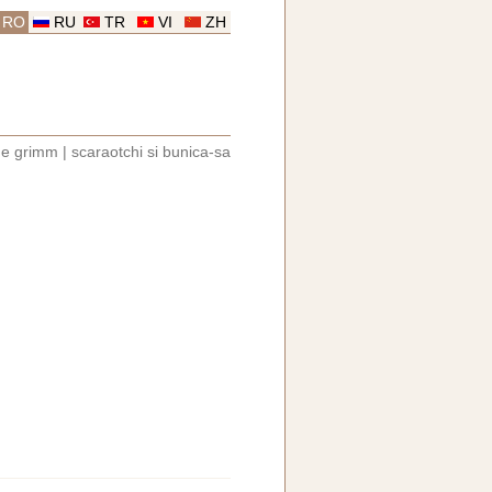
RO
RU
TR
VI
ZH
de grimm
|
scaraotchi si bunica-sa