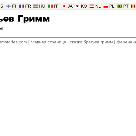
ES
FI
FR
HU
IT
JA
KO
NL
PL
PT
ьев Гримм
м
mmstories.com
|
главная страница
|
сказки братьев гримм
|
ференанд