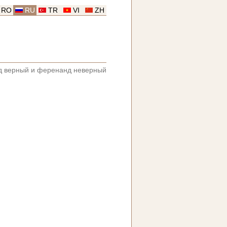
RO
RU
TR
VI
ZH
 верный и ференанд неверный