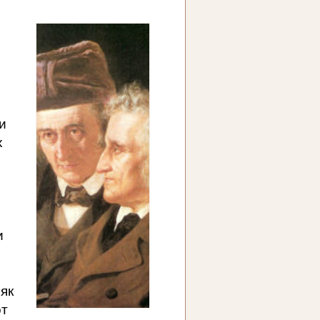
и
х
и
як
от