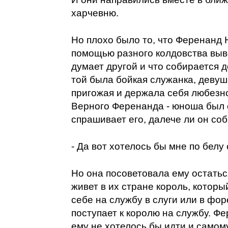
харчевню.
Но плохо было то, что Ференанд
помощью разного колдовства выв
думает другой и что собирается д
той была бойкая служанка, девуш
пригожая и держала себя любезн
Верного Ференанда - юноша был о
спрашивает его, далече ли он соб
- Да вот хотелось бы мне по белу 
Но она посоветовала ему остаться
живет в их стране король, который
себе на службу в слуги или в форе
поступает к королю на службу. Фе
ему не хотелось бы идти и самом