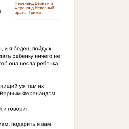
Ференанд Верный и
Ференанд Неверный -
н
Братья Гримм
н, и я беден, пойду к
 дать ребенку ничего не
тоб она несла ребенка
 нищий уж там их
а Верным Ференандом.
 и говорит:
мам, подарить я вам