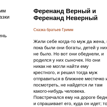
Ференанд Верный и
имм
азки
Ференанд Неверный
Сказка братьев Гримм
ень
Жили себе когда-то муж да жена, 
пока были они богаты, детей у ни
не было. Но вот они обеднели, и
родился у них сыночек. Но они
никак не могли найти ему
крестного, и решил тогда муж
отправиться в ближнее местечко 
посмотреть, не найдется ли там
какого-нибудь человека.
Повстречался ему на дороге бедн
и спрашивает его, куда он идет; т