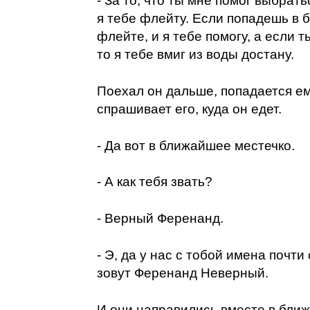
- За то, что ты мне помог выбратьс
я тебе флейту. Если попадешь в б
флейте, и я тебе помогу, а если т
то я тебе вмиг из воды достану.
Поехал он дальше, попадается ем
спрашивает его, куда он едет.
- Да вот в ближайшее местечко.
- А как тебя звать?
- Верный Ференанд.
- Э, да у нас с тобой имена почт
зовут Ференанд Неверный.
И они направились вместе в ближ