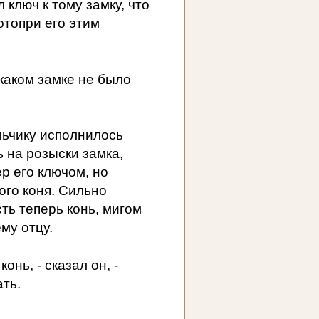
ил ключ к тому замку, что
 отопри его этим
 каком замке не было
льчику исполнилось
 на розыски замка,
ер его ключом, но
ого коня. Сильно
ть теперь конь, мигом
му отцу.
онь, - сказал он, -
ать.