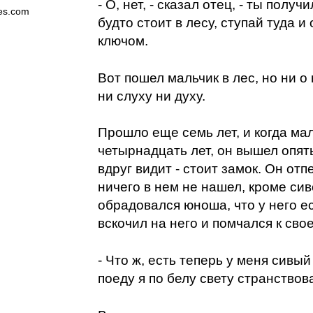
- О, нет, - сказал отец, - ты получ
es.com
будто стоит в лесу, ступай туда и
ключом.
Вот пошел мальчик в лес, но ни о
ни слуху ни духу.
Прошло еще семь лет, и когда ма
четырнадцать лет, он вышел опять
вдруг видит - стоит замок. Он отп
ничего в нем не нашел, кроме сив
обрадовался юноша, что у него ес
вскочил на него и помчался к свое
- Что ж, есть теперь у меня сивый к
поеду я по белу свету странствов