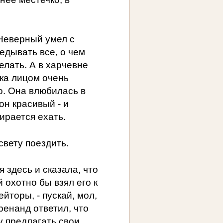
 Неверный умел с
едывать все, о чем
елать. А в харчевне
ка лицом очень
о. Она влюбилась в
н красивый - и
ирается ехать.
свету поездить.
 здесь и сказала, что
 охотно бы взял его к
йторы, - пускай, мол,
ренанд ответил, что
у предлагать свои