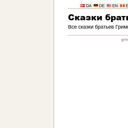
DA
DE
EN
Сказки брат
Все сказки братьев Грим
gri