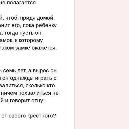
не полагается.
й, чтоб, придя домой,
анит его, пока ребенку
а тогда пусть он
амок, к которому
 таком замке окажется,
 семь лет, а вырос он
 он однажды играть с
валиться, сколько кто
н ничем похвалиться не
й и говорит отцу:
 от своего крестного?