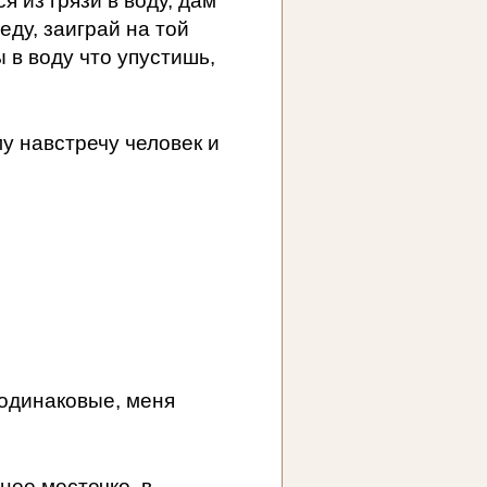
я из грязи в воду, дам
еду, заиграй на той
ы в воду что упустишь,
у навстречу человек и
и одинаковые, меня
нее местечко, в