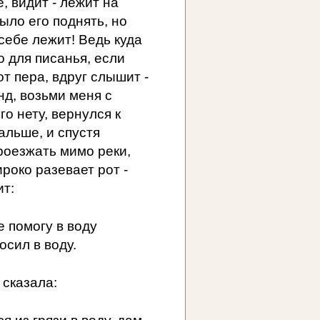
, видит - лежит на
было его поднять, но
 себе лежит! Ведь куда
о для писанья, если
от пера, вдруг слышит -
нд, возьми меня с
го нету, вернулся к
альше, и спустя
роезжать мимо реки,
ироко разевает рот -
ит:
е помогу в воду
осил в воду.
 сказала: