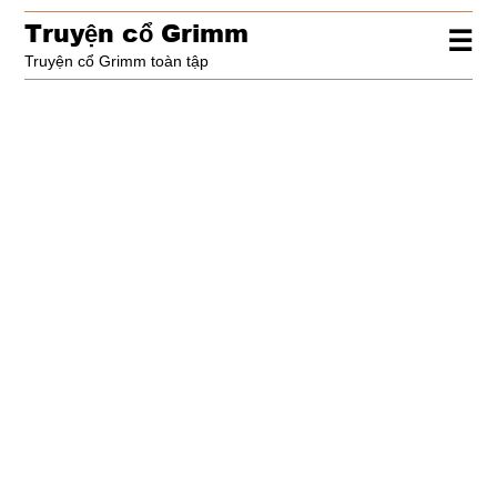
Truy
ệ
n c
ổ
Grimm
☰
Truyện cổ Grimm toàn tập