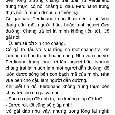
đem lòng thương chàng trai tuấn tú Ferdinand
trung thực, cô hỏi chàng đi đâu. Ferdinand trung
thực nói là muốn đi chu du thiên hạ.
Cô gái bảo, Ferdinand trung thực nên ở lại. Vua
đang cần một người hầu, hoặc một người đưa
đường. Chàng trả lời là mình không tiện tới. Cô
gái nói:
- Ồ, em sẽ tới xin cho chàng.
Cô gái tới tâu với vua rằng, có một chàng trai xin
làm người hầu trong hoàng cung. Nhà vua cho vời
Ferdinand trung thực tới làm người hầu. Nhưng
chàng trai lại muốn làm một người dẫn đường, để
luôn được sống bên con bạch mã của mình. Nhà
vua bèn cho cậu làm người dẫn đường.
Khi biết tin đó, Ferdinand không trung thực bèn
chạy tới chỗ cô gái và nói:
- Sao cô giúp đỡ anh ta, mà không giúp đỡ tôi?
- Được rồi, tôi cũng sẽ giúp anh!
Cô gái đáp như vậy, nhưng trong lòng lại nghĩ: