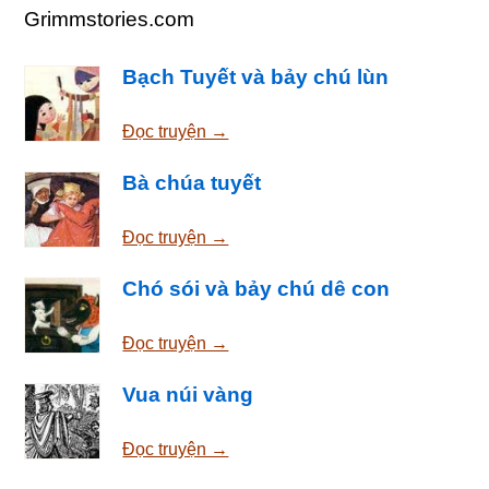
Grimmstories.com
Bạch Tuyết và bảy chú lùn
Đọc truyện →
Bà chúa tuyết
Đọc truyện →
Chó sói và bảy chú dê con
Đọc truyện →
Vua núi vàng
Đọc truyện →