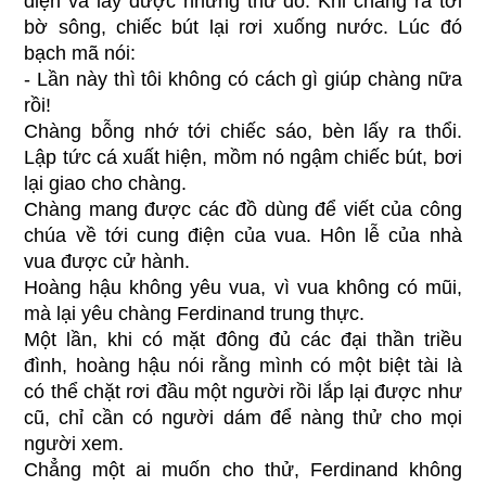
điện và lấy được những thứ đó. Khi chàng ra tới
bờ sông, chiếc bút lại rơi xuống nước. Lúc đó
bạch mã nói:
- Lần này thì tôi không có cách gì giúp chàng nữa
rồi!
Chàng bỗng nhớ tới chiếc sáo, bèn lấy ra thổi.
Lập tức cá xuất hiện, mồm nó ngậm chiếc bút, bơi
lại giao cho chàng.
Chàng mang được các đồ dùng để viết của công
chúa về tới cung điện của vua. Hôn lễ của nhà
vua được cử hành.
Hoàng hậu không yêu vua, vì vua không có mũi,
mà lại yêu chàng Ferdinand trung thực.
Một lần, khi có mặt đông đủ các đại thần triều
đình, hoàng hậu nói rằng mình có một biệt tài là
có thể chặt rơi đầu một người rồi lắp lại được như
cũ, chỉ cần có người dám để nàng thử cho mọi
người xem.
Chẳng một ai muốn cho thử, Ferdinand không