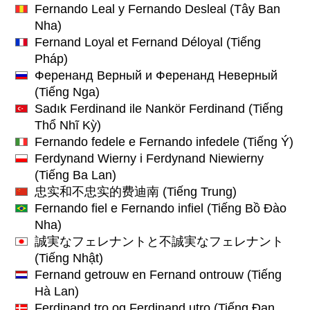
Fernando Leal y Fernando Desleal
(Tây Ban
Nha)
Fernand Loyal et Fernand Déloyal
(Tiếng
Pháp)
Ференанд Верный и Ференанд Неверный
(Tiếng Nga)
Sadık Ferdinand ile Nankör Ferdinand
(Tiếng
Thổ Nhĩ Kỳ)
Fernando fedele e Fernando infedele
(Tiếng Ý)
Ferdynand Wierny i Ferdynand Niewierny
(Tiếng Ba Lan)
忠实和不忠实的费迪南
(Tiếng Trung)
Fernando fiel e Fernando infiel
(Tiếng Bồ Đào
Nha)
誠実なフェレナントと不誠実なフェレナント
(Tiếng Nhật)
Fernand getrouw en Fernand ontrouw
(Tiếng
Hà Lan)
Ferdinand tro og Ferdinand utro
(Tiếng Đan