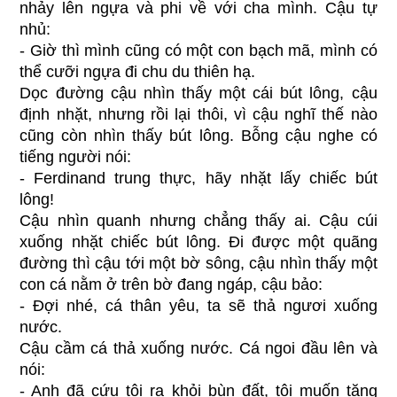
nhảy lên ngựa và phi về với cha mình. Cậu tự
nhủ:
- Giờ thì mình cũng có một con bạch mã, mình có
thể cưỡi ngựa đi chu du thiên hạ.
Dọc đường cậu nhìn thấy một cái bút lông, cậu
định nhặt, nhưng rồi lại thôi, vì cậu nghĩ thế nào
cũng còn nhìn thấy bút lông. Bỗng cậu nghe có
tiếng người nói:
- Ferdinand trung thực, hãy nhặt lấy chiếc bút
lông!
Cậu nhìn quanh nhưng chẳng thấy ai. Cậu cúi
xuống nhặt chiếc bút lông. Đi được một quãng
đường thì cậu tới một bờ sông, cậu nhìn thấy một
con cá nằm ở trên bờ đang ngáp, cậu bảo:
- Đợi nhé, cá thân yêu, ta sẽ thả ngươi xuống
nước.
Cậu cầm cá thả xuống nước. Cá ngoi đầu lên và
nói:
- Anh đã cứu tôi ra khỏi bùn đất, tôi muốn tặng