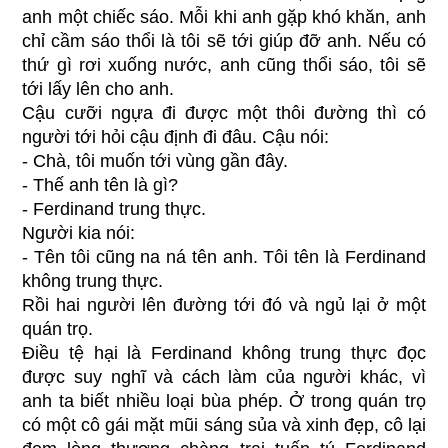
anh một chiếc sáo. Mỗi khi anh gặp khó khăn, anh
chỉ cầm sáo thổi là tôi sẽ tới giúp đỡ anh. Nếu có
thứ gì rơi xuống nước, anh cũng thổi sáo, tôi sẽ
tới lấy lên cho anh.
Cậu cưỡi ngựa đi được một thôi đường thì có
người tới hỏi cậu định đi đâu. Cậu nói:
- Chà, tôi muốn tới vùng gần đây.
- Thế anh tên là gì?
- Ferdinand trung thực.
Người kia nói:
- Tên tôi cũng na ná tên anh. Tôi tên là Ferdinand
không trung thực.
Rồi hai người lên đường tới đó và ngủ lại ở một
quán trọ.
Điều tệ hại là Ferdinand không trung thực đọc
được suy nghĩ và cách làm của người khác, vì
anh ta biết nhiều loại bùa phép. Ở trong quán trọ
có một cô gái mặt mũi sáng sủa và xinh đẹp, cô lại