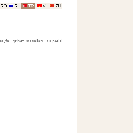
RO
RU
TR
VI
ZH
sayfa
|
grimm masalları
|
su perisi