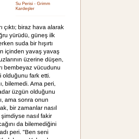
Su Perisi - Grimm
Kardeşler
 çıktı; biraz hava alarak
ğru yürüdü, güneş ilk
rken suda bir hışırtı
ın içinden yavaş yavaş
uzlarının üzerine düşen,
çları bembeyaz vücudunu
 olduğunu fark etti.
ı, bilemedi. Ama peri,
 kadar üzgün olduğunu
ı, ama sonra onun
k, bir zamanlar nasıl
 şimdiyse nasıl fakir
cağını da bilemediğini
adı peri. "Ben seni