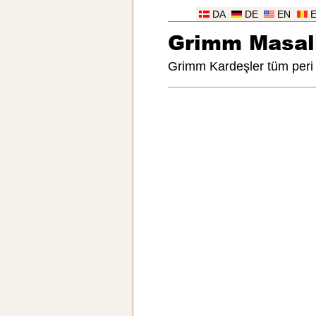
DA
DE
EN
Grimm Masall
Grimm Kardeşler tüm peri 