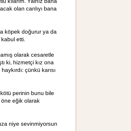
lu kılarım. Yalnız bana
ğacak olan canlıyı bana
a köpek doğurur ya da
kabul etti.
lamış olarak cesaretle
 ki, hizmetçi kız ona
 haykırdı: çünkü karısı
 kötü perinin bunu bile
ı öne eğik olarak
uza niye sevinmiyorsun