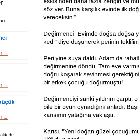
eskisinden daha fazla zengin ve mut
er
söz ver. Buna karşılık evinde ilk do
vereceksin."
arı
Değirmenci "Evimde doğsa doğsa y
ncı
kedi" diye düşünerek perinin teklifini 
er →
Peri yine suya daldı. Adam da rahat
değirmenine döndü. Tam eve varmıştı
doğru koşarak sevinmesi gerektiğini
bir erkek çocuğu doğurmuştu!
er →
Değirmenciyi sanki yıldırım çarptı; o
 küçük
bile bir oyun oynadığını anladı. Baş
karısının yatağına yaklaştı.
er →
Karısı, "Yeni doğan güzel çocuğum
aktadır