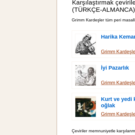
Karşılaştırmak çeviril
(TÜRKÇE-ALMANCA)
Grimm Kardeşler tüm peri masall
Harika Kema
Grimm Kardeşl
İyi Pazarlık
Grimm Kardeşl
Kurt ve yedi
oğlak
Grimm Kardeşl
Çeviriler memnuniyetle karşılanm