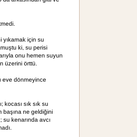
tmedi.
ni yıkamak için su
muştu ki, su perisi
llarıyla onu hemen suyun
n üzerini örttü.
sı eve dönmeyince
; kocası sık sık su
n başına ne geldiğini
; su kenarında avcı
madı.