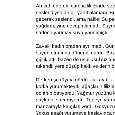
Ah vah ederek, çaresizlik içinde sev
seslendiyse de bir yanıt alamadı. B
geçerek seslendi, ama nafile! Su per
yağdırdı; yine cevap alamadı. Suyu
sadece yarımay suya yansımıştı.
Zavallı kadın oradan ayrılmadı. Gün
suyun etrafında dönendi durdu. Baz
çığlık attı, bazen de usul usul sızl
tükendi; yere düşüp kaldı ve derin b
Derken şu rüyayı gördü: İki kayalık
korka yürümekteydi; ağaçların filizler
dolanıp batıyordu. Yağmur yüzünü k
saçlarını savuruyordu. Tepeye vard
manzarayla karşılaşıverdi. Gökyüzü 
Yokuş aşağı yürümeye başlayınca re