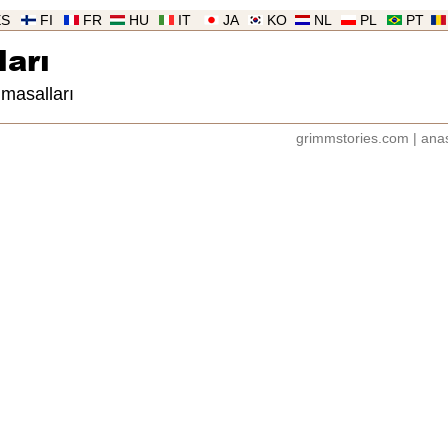
ES
FI
FR
HU
IT
JA
KO
NL
PL
PT
arı
masalları
grimmstories.com
|
ana