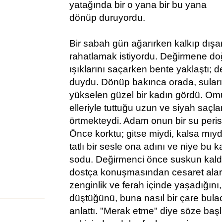
yatağında bir o yana bir bu yana
dönüp duruyordu.
Bir sabah gün ağarırken kalkıp dışarı
rahatlamak istiyordu. Değirmene do
ışıklarını saçarken bente yaklaştı; de
duydu. Dönüp bakınca orada, sular
yükselen güzel bir kadın gördü. Om
elleriyle tuttuğu uzun ve siyah sa
örtmekteydi. Adam onun bir su perisi
Önce korktu; gitse miydi, kalsa mıyd
tatlı bir sesle ona adını ve niye bu
sodu. Değirmenci önce suskun kald
dostça konuşmasından cesaret alara
zenginlik ve ferah içinde yaşadığını,
düştüğünü, buna nasıl bir çare bula
anlattı. "Merak etme" diye söze başl