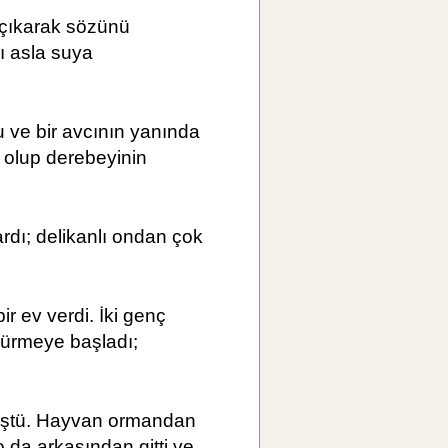
çıkarak sözünü
ı asla suya
 ve bir avcının yanında
ı olup derebeyinin
rdı; delikanlı ondan çok
r ev verdi. İki genç
sürmeye başladı;
düştü. Hayvan ormandan
o da arkasından gitti ve