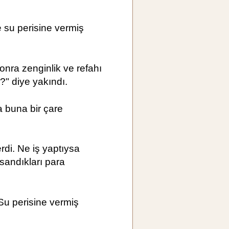
 su perisine vermiş
ra zenginlik ve refahı
" diye yakındı.
a buna bir çare
di. Ne iş yaptıysa
sandıkları para
Su perisine vermiş