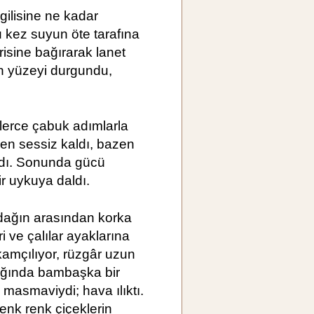
gilisine ne kadar
u kez suyun öte tarafına
isine bağırarak lanet
n yüzeyi durgundu,
lerce çabuk adımlarla
en sessiz kaldı, bazen
andı. Sonunda gücü
ir uykuya daldı.
 dağın arasından korka
i ve çalılar ayaklarına
amçılıyor, rüzgâr uzun
ığında bambaşka bir
masmaviydi; hava ılıktı.
nk renk çiçeklerin