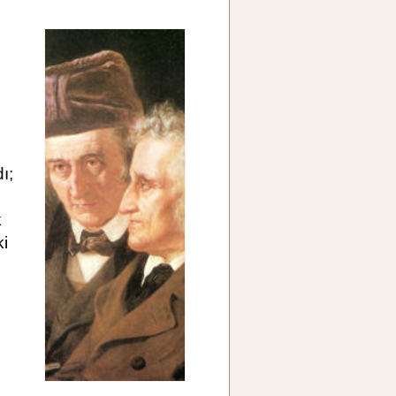
ı;
k
ki