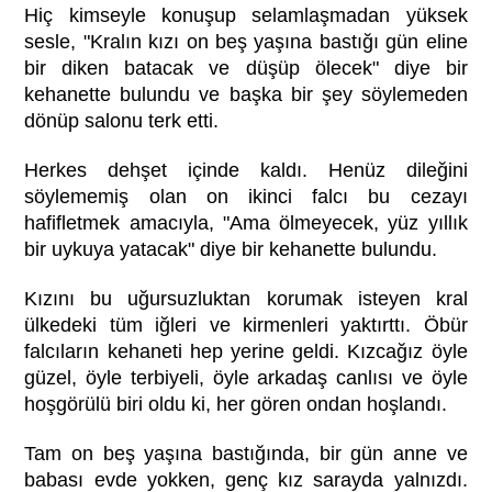
Hiç kimseyle konuşup selamlaşmadan yüksek
sesle, "Kralın kızı on beş yaşına bastığı gün eline
bir diken batacak ve düşüp ölecek" diye bir
kehanette bulundu ve başka bir şey söylemeden
dönüp salonu terk etti.
Herkes dehşet içinde kaldı. Henüz dileğini
söylememiş olan on ikinci falcı bu cezayı
hafifletmek amacıyla, "Ama ölmeyecek, yüz yıllık
bir uykuya yatacak" diye bir kehanette bulundu.
Kızını bu uğursuzluktan korumak isteyen kral
ülkedeki tüm iğleri ve kirmenleri yaktırttı. Öbür
falcıların kehaneti hep yerine geldi. Kızcağız öyle
güzel, öyle terbiyeli, öyle arkadaş canlısı ve öyle
hoşgörülü biri oldu ki, her gören ondan hoşlandı.
Tam on beş yaşına bastığında, bir gün anne ve
babası evde yokken, genç kız sarayda yalnızdı.