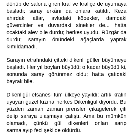
dönüp de salona giren kral ve kraliçe de uyumaya
başladı; saray erkânı da onlara katıldı. Keza
ahırdaki atlar, avludaki köpekler, damdaki
güvercinler ve duvardaki sinekler de... hatta
ocaktaki alev bile durdu; herkes uyudu. Rüzgâr da
durdu; sarayın önündeki ağaçlarda yaprak
kımıldamadı.
Sarayın etrafındaki çitteki dikenli güller büyümeye
başladı. Her yıl boyları büyüdü; o kadar büyüdü ki,
sonunda saray görünmez oldu; hatta çatıdaki
bayrak bile.
Dikenligül efsanesi tüm ülkeye yayıldı; artık kralın
uyuyan güzel kızına herkes Dikenligül diyordu. Bu
yüzden zaman zaman prensler çıkagelerek çiti
delip saraya ulaşmaya çalıştı. Ama bu mümkün
olamadı, çünkü gül dikenleri onları sarıp
sarmalayıp feci şekilde öldürdü.