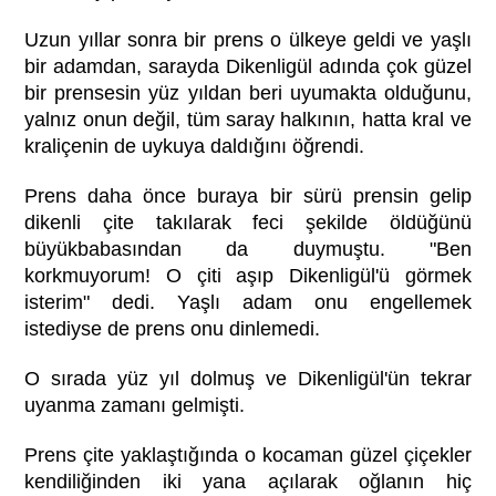
Uzun yıllar sonra bir prens o ülkeye geldi ve yaşlı
bir adamdan, sarayda Dikenligül adında çok güzel
bir prensesin yüz yıldan beri uyumakta olduğunu,
yalnız onun değil, tüm saray halkının, hatta kral ve
kraliçenin de uykuya daldığını öğrendi.
Prens daha önce buraya bir sürü prensin gelip
dikenli çite takılarak feci şekilde öldüğünü
büyükbabasından da duymuştu. "Ben
korkmuyorum! O çiti aşıp Dikenligül'ü görmek
isterim" dedi. Yaşlı adam onu engellemek
istediyse de prens onu dinlemedi.
O sırada yüz yıl dolmuş ve Dikenligül'ün tekrar
uyanma zamanı gelmişti.
Prens çite yaklaştığında o kocaman güzel çiçekler
kendiliğinden iki yana açılarak oğlanın hiç