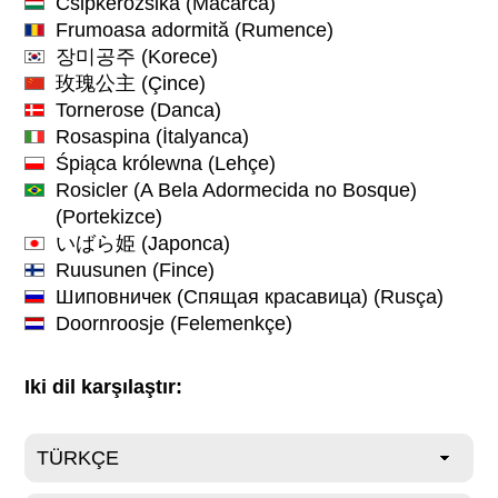
Csipkerózsika
(Macarca)
Frumoasa adormită
(Rumence)
장미공주
(Korece)
玫瑰公主
(Çince)
Tornerose
(Danca)
Rosaspina
(İtalyanca)
Śpiąca królewna
(Lehçe)
Rosicler (A Bela Adormecida no Bosque)
(Portekizce)
いばら姫
(Japonca)
Ruusunen
(Fince)
Шиповничек (Спящая красавица)
(Rusça)
Doornroosje
(Felemenkçe)
Iki dil karşılaştır: