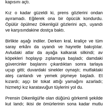
kapısını açtı.
Kız o kadar güzeldi ki, prens gözlerini ondan
ayıramadı. Eğilerek ona bir öpücük kondurdu.
Öpülür öpülmez Dikenligül gözlerini açtı, uyandı
ve karşısındakine dostça baktı.
Birlikte aşağı indiler. Derken kral, kraliçe ve tüm
saray erkânı da uyandı ve hayretle bakıştılar.
Avludaki atlar da ayağa kalkarak silkindi; av
köpekleri hoplayıp zıplamaya başladı; damdaki
güvercinler başlarını çıkardıktan sonra tarlaya
uçup gitti; duvardaki sinekler oynaştı; mutfaktaki
ateş canlandı ve yemek pişmeye başladı. Et
kızardı; aşçı bir tokat attığı yamağını azarladı;
hizmetçi kız karatavuğun tüylerini yol du.
Prensin Dikenligül'le olan düğünü görkemli şekilde
kut landı; ikisi de ömürlerinin sona kadar mutlu