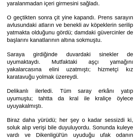
yaralanmadan içeri girmesini sağladı.
O geçtikten sonra çit yine kapandı. Prens sarayın
avlusundaki atların ve benekli av köpeklerin serilip
yatmakta olduğunu gördü; damdaki güvercinler de
başlarını kanatlarının altına sokmuştu.
Saraya girdiğinde duvardaki sinekler de
uyumaktaydı. Mutfaktaki aşçı yamağını
yakalarcasına elini uzatmıştı; hizmetçi kız
karatavuğu yolmak üzereydi.
Delikanlı ilerledi. Tüm saray erkânı yatıp
uyumuştu; tahtta da kral ile kraliçe öylece
uyuyakalmıştı.
Biraz daha yürüdü; her şey o kadar sessizdi ki,
soluk alıp verişi bile duyuluyordu. Sonunda kuleye
vardı ve Dikenligül'ün uyuduğu ufak odanın