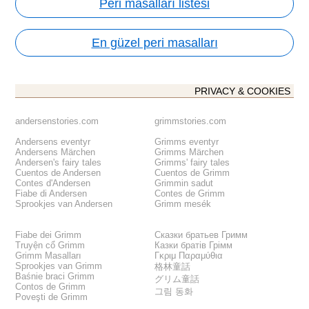
Peri masalları listesi
En güzel peri masalları
PRIVACY & COOKIES
andersenstories.com
grimmstories.com
Andersens eventyr
Grimms eventyr
Andersens Märchen
Grimms Märchen
Andersen's fairy tales
Grimms' fairy tales
Cuentos de Andersen
Cuentos de Grimm
Contes d'Andersen
Grimmin sadut
Fiabe di Andersen
Contes de Grimm
Sprookjes van Andersen
Grimm mesék
Fiabe dei Grimm
Сказки братьев Гримм
Truyện cổ Grimm
Казки братів Грімм
Grimm Masalları
Γκριμ Παραμύθια
Sprookjes van Grimm
格林童話
Baśnie braci Grimm
グリム童話
Contos de Grimm
그림 동화
Poveşti de Grimm