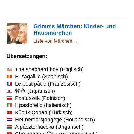
Grimms Märchen: Kinder- und
Hausmärchen
Liste von Märchen →
Übersetzungen:
The shepherd boy
(Englisch)
El zagalillo
(Spanisch)
Le petit pâtre
(Französisch)
牧童
(Japanisch)
Pastuszek
(Polnisch)
Il pastorello
(Italienisch)
Küçük Çoban
(Türkisch)
Het herdersjongetje
(Holländisch)
A pásztorfiúcska
(Ungarisch)
Chú bé mục đồng
(Vietnamesisch)