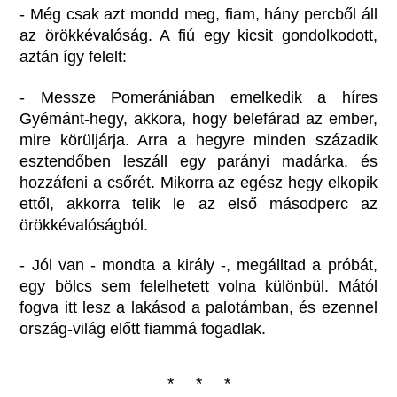
- Még csak azt mondd meg, fiam, hány percből áll
az örökkévalóság. A fiú egy kicsit gondolkodott,
aztán így felelt:
- Messze Pomerániában emelkedik a híres
Gyémánt-hegy, akkora, hogy belefárad az ember,
mire körüljárja. Arra a hegyre minden századik
esztendőben leszáll egy parányi madárka, és
hozzáfeni a csőrét. Mikorra az egész hegy elkopik
ettől, akkorra telik le az első másodperc az
örökkévalóságból.
- Jól van - mondta a király -, megálltad a próbát,
egy bölcs sem felelhetett volna különbül. Mától
fogva itt lesz a lakásod a palotámban, és ezennel
ország-világ előtt fiammá fogadlak.
* * *