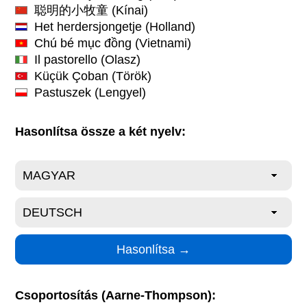
聪明的小牧童
(Kínai)
Het herdersjongetje
(Holland)
Chú bé mục đồng
(Vietnami)
Il pastorello
(Olasz)
Küçük Çoban
(Török)
Pastuszek
(Lengyel)
Hasonlítsa össze a két nyelv:
Csoportosítás (Aarne-Thompson):