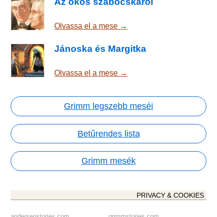
Az okos szabócskáról
Olvassa el a mese →
Jánoska és Margitka
Olvassa el a mese →
Grimm legszebb meséi
Betűrendes lista
Grimm mesék
PRIVACY & COOKIES
andersenstories.com
grimmstories.com