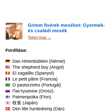
Grimm fivérek meséket: Gyermek-
és családi mesék
Teljes lista →
Fordítása:
Das Hirtenbüblein
(Német)
The shepherd boy
(Angol)
El zagalillo
(Spanyol)
Le petit pâtre
(Francia)
O pastorzinho
(Portugál)
Пастушонок
(Orosz)
Paimenpoika
(Finn)
牧童
(Japán)
Den lille hyrdedreng
(Dán)