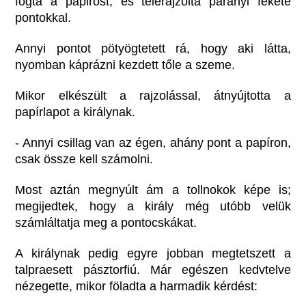
fogta a papirost, és telerajzolta parányi fekete
pontokkal.
Annyi pontot pötyögtetett rá, hogy aki látta,
nyomban káprázni kezdett tőle a szeme.
Mikor elkészült a rajzolással, átnyújtotta a
papírlapot a királynak.
- Annyi csillag van az égen, ahány pont a papíron,
csak össze kell számolni.
Most aztán megnyúlt ám a tollnokok képe is;
megijedtek, hogy a király még utóbb velük
számláltatja meg a pontocskákat.
A királynak pedig egyre jobban megtetszett a
talpraesett pásztorfiú. Már egészen kedvtelve
nézegette, mikor föladta a harmadik kérdést: