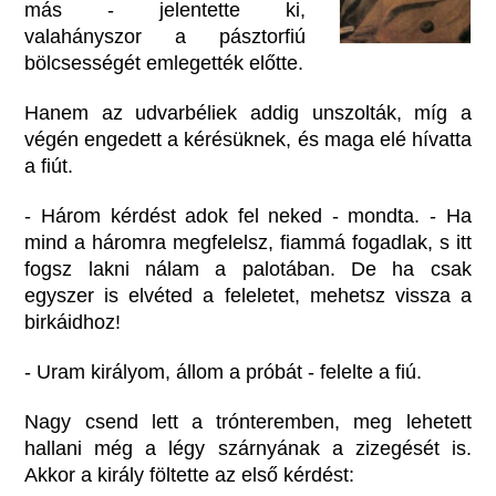
más - jelentette ki,
valahányszor a pásztorfiú
bölcsességét emlegették előtte.
Hanem az udvarbéliek addig unszolták, míg a
végén engedett a kérésüknek, és maga elé hívatta
a fiút.
- Három kérdést adok fel neked - mondta. - Ha
mind a háromra megfelelsz, fiammá fogadlak, s itt
fogsz lakni nálam a palotában. De ha csak
egyszer is elvéted a feleletet, mehetsz vissza a
birkáidhoz!
- Uram királyom, állom a próbát - felelte a fiú.
Nagy csend lett a trónteremben, meg lehetett
hallani még a légy szárnyának a zizegését is.
Akkor a király föltette az első kérdést: