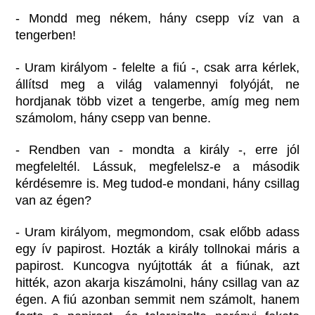
- Mondd meg nékem, hány csepp víz van a
tengerben!
- Uram királyom - felelte a fiú -, csak arra kérlek,
állítsd meg a világ valamennyi folyóját, ne
hordjanak több vizet a tengerbe, amíg meg nem
számolom, hány csepp van benne.
- Rendben van - mondta a király -, erre jól
megfeleltél. Lássuk, megfelelsz-e a második
kérdésemre is. Meg tudod-e mondani, hány csillag
van az égen?
- Uram királyom, megmondom, csak előbb adass
egy ív papirost. Hozták a király tollnokai máris a
papirost. Kuncogva nyújtották át a fiúnak, azt
hitték, azon akarja kiszámolni, hány csillag van az
égen. A fiú azonban semmit nem számolt, hanem