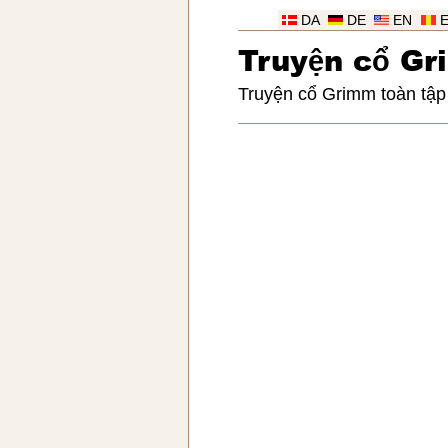
DA
DE
EN
Truy
ệ
n c
ổ
Gr
Truyện cổ Grimm toàn tập