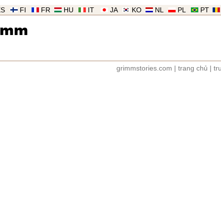
ES
FI
FR
HU
IT
JA
KO
NL
PL
PT
imm
grimmstories.com
|
trang chủ
|
tr