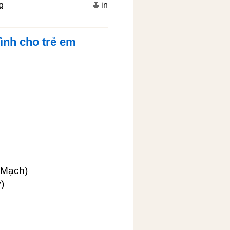
g
in
đình cho trẻ em
 Mạch)
)