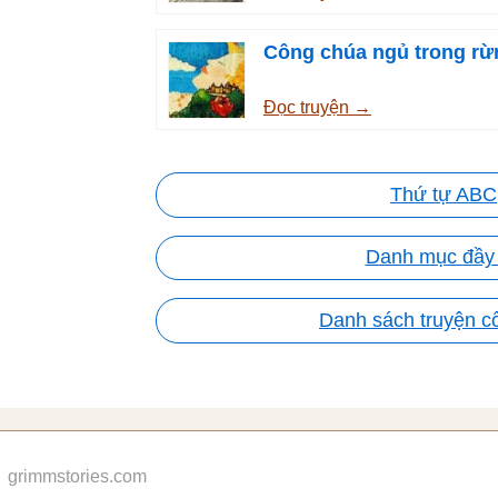
Công chúa ngủ trong rừ
Đọc truyện →
Thứ tự ABC
Danh mục đầy
Danh sách truyện 
grimmstories.com