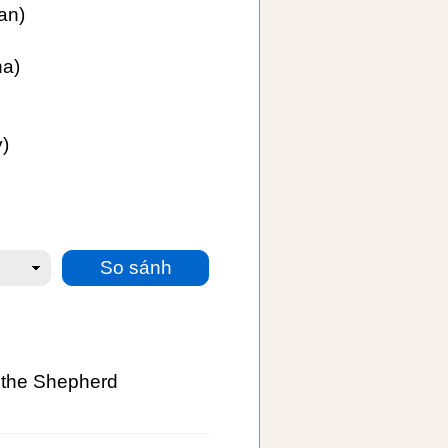
an)
ha)
)
d the Shepherd