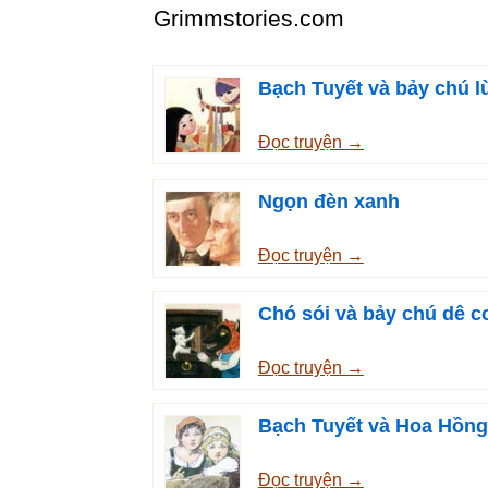
Grimmstories.com
Bạch Tuyết và bảy chú l
Đọc truyện →
Ngọn đèn xanh
Đọc truyện →
Chó sói và bảy chú dê c
Đọc truyện →
Bạch Tuyết và Hoa Hồng
Đọc truyện →