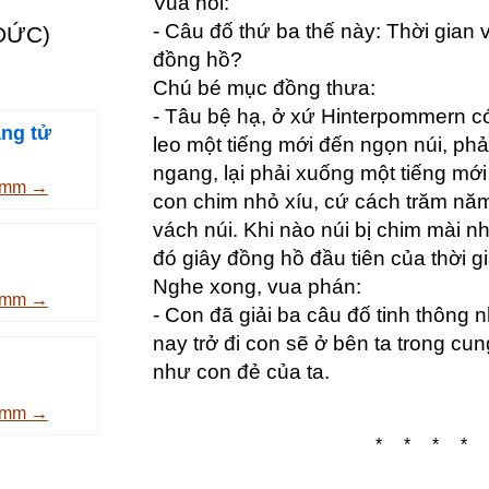
Vua nói:
- Câu đố thứ ba thế này: Thời gian 
ĐỨC)
đồng hồ?
Chú bé mục đồng thưa:
- Tâu bệ hạ, ở xứ Hinterpommern c
ng tử
leo một tiếng mới đến ngọn núi, phải
ngang, lại phải xuống một tiếng mới
rimm →
con chim nhỏ xíu, cứ cách trăm nă
vách núi. Khi nào núi bị chim mài nh
đó giây đồng hồ đầu tiên của thời gi
Nghe xong, vua phán:
rimm →
- Con đã giải ba câu đố tinh thông n
nay trở đi con sẽ ở bên ta trong cun
như con đẻ của ta.
rimm →
* * * * 