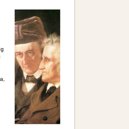
ng
g
a,