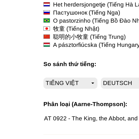
Het herdersjongetje
(Tiếng Hà L
Пастушонок
(Tiếng Nga)
O pastorzinho
(Tiếng Bồ Đào N
牧童
(Tiếng Nhật)
聪明的小牧童
(Tiếng Trung)
A pásztorfiúcska
(Tiếng Hungary
So sánh thứ tiếng:
Phân loại (Aarne-Thompson):
AT 0922 - The King, the Abbot, an