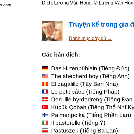
Dịch: Lương Văn Hồng, ©
Lương Văn Hồn
es.com
Truyện kể trong gia 
Danh mục đầy đủ →
Các bản dịch:
Das Hirtenbüblein
(Tiếng Đức)
The shepherd boy
(Tiếng Anh)
El zagalillo
(Tây Ban Nha)
Le petit pâtre
(Tiếng Pháp)
Den lille hyrdedreng
(Tiếng Đan
Küçük Çoban
(Tiếng Thổ Nhĩ Kỳ
Paimenpoika
(Tiếng Phần Lan)
Il pastorello
(Tiếng Ý)
Pastuszek
(Tiếng Ba Lan)