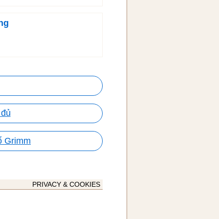
ng
 đủ
cổ Grimm
PRIVACY & COOKIES