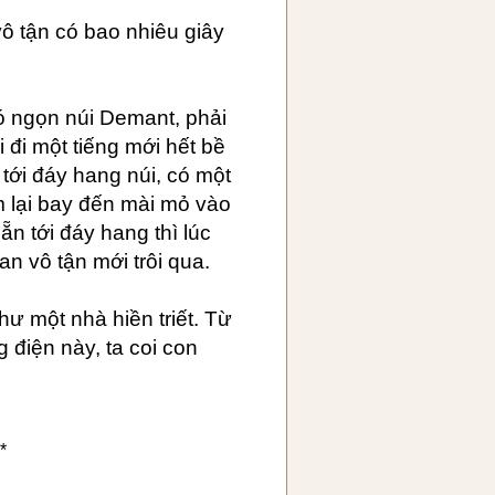
vô tận có bao nhiêu giây
ó ngọn núi Demant, phải
 đi một tiếng mới hết bề
 tới đáy hang núi, có một
m lại bay đến mài mỏ vào
ẵn tới đáy hang thì lúc
an vô tận mới trôi qua.
hư một nhà hiền triết. Từ
g điện này, ta coi con
*