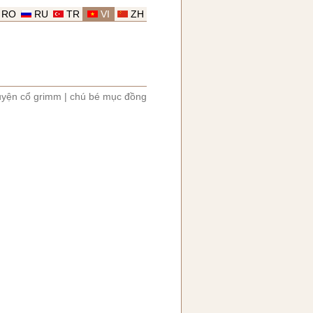
RO
RU
TR
VI
ZH
uyện cổ grimm
|
chú bé mục đồng