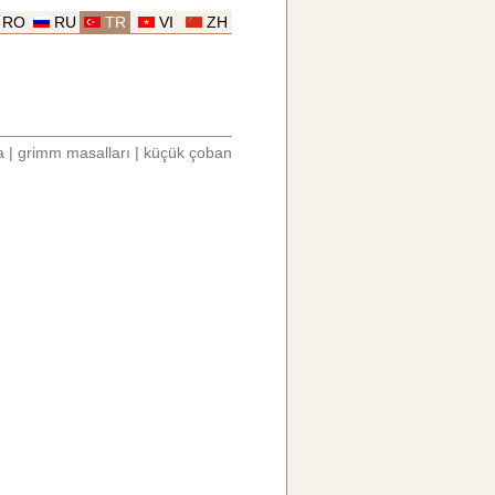
RO
RU
TR
VI
ZH
a
|
grimm masalları
|
küçük çoban