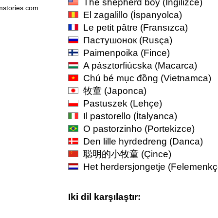
The shepherd boy
(İngilizce)
mstories.com
El zagalillo
(İspanyolca)
Le petit pâtre
(Fransızca)
Пастушонок
(Rusça)
Paimenpoika
(Fince)
A pásztorfiúcska
(Macarca)
Chú bé mục đồng
(Vietnamca)
牧童
(Japonca)
Pastuszek
(Lehçe)
Il pastorello
(İtalyanca)
O pastorzinho
(Portekizce)
Den lille hyrdedreng
(Danca)
聪明的小牧童
(Çince)
Het herdersjongetje
(Felemenkç
Iki dil karşılaştır: