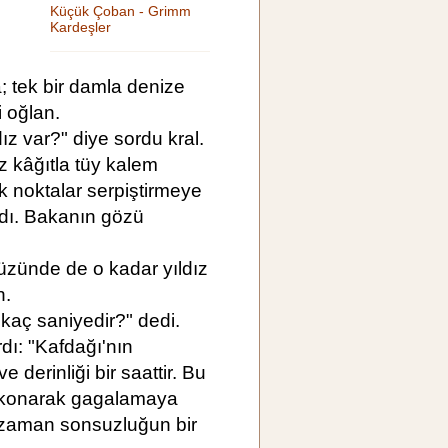
Küçük Çoban - Grimm
Kardeşler
a; tek bir damla denize
 oğlan.
ız var?" diye sordu kral.
 kâğıtla tüy kalem
ak noktalar serpiştirmeye
zdı. Bakanın gözü
zünde de o kadar yıldız
n.
kaç saniyedir?" dedi.
ı: "Kafdağı'nın
ve derinliği bir saattir. Bu
ş konarak gagalamaya
i zaman sonsuzluğun bir