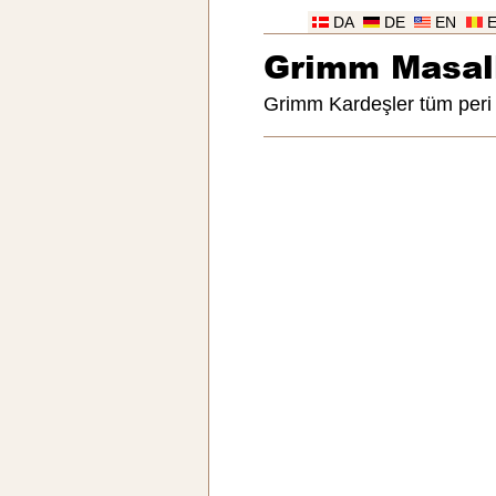
DA
DE
EN
Grimm Masall
Grimm Kardeşler tüm peri 