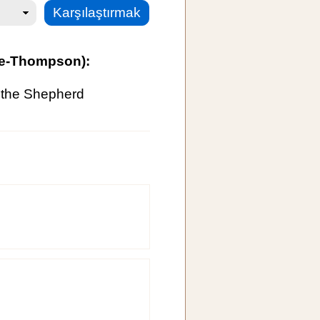
rne-Thompson):
d the Shepherd