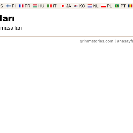
ES
FI
FR
HU
IT
JA
KO
NL
PL
PT
arı
masalları
grimmstories.com
|
anasayf