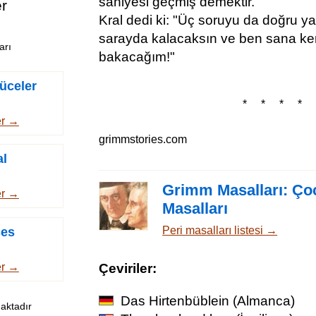
saniyesi geçmiş demektir."
er
Kral dedi ki: "Üç soruyu da doğru y
sarayda kalacaksın ve ben sana ke
arı
bakacağım!"
üceler
* * * * 
er →
grimmstories.com
al
Grimm Masalları: Ço
er →
Masalları
Peri masalları listesi →
ses
er →
Çeviriler:
Das Hirtenbüblein
(Almanca)
aktadır