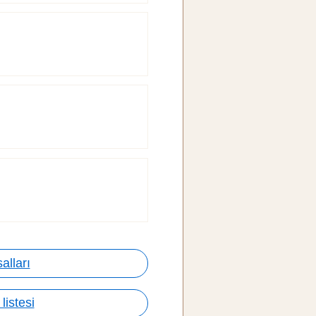
alları
listesi