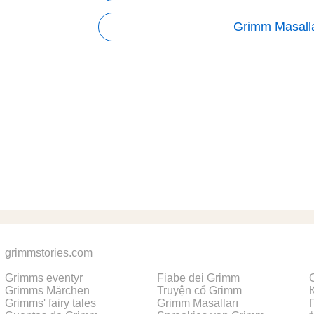
Grimm Masalla
grimmstories.com
Grimms eventyr
Fiabe dei Grimm
Grimms Märchen
Truyện cổ Grimm
Grimms' fairy tales
Grimm Masalları