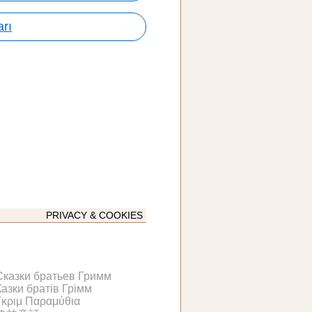
rı
PRIVACY & COOKIES
Сказки братьев Гримм
Казки братів Грімм
Γκριμ Παραμύθια