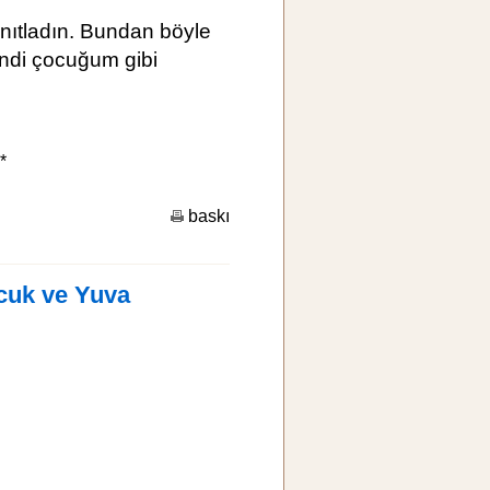
anıtladın. Bundan böyle
ndi çocuğum gibi
*
baskı
cuk ve Yuva