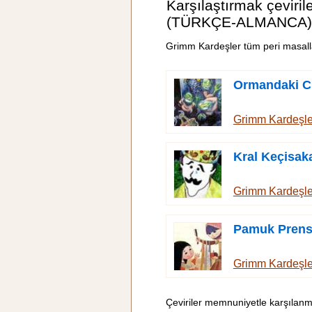
Karşılaştırmak çeviril
(TÜRKÇE-ALMANCA)
Grimm Kardeşler tüm peri masall
Ormandaki C
Grimm Kardeşl
Kral Keçisak
Grimm Kardeşl
Pamuk Pren
Grimm Kardeşl
Çeviriler memnuniyetle karşılanm