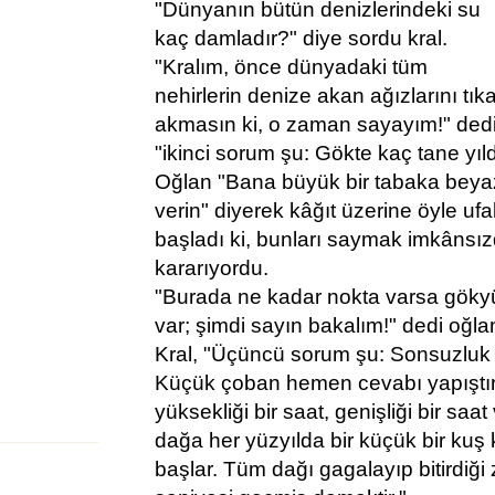
"Dünyanın bütün denizlerindeki su
kaç damladır?" diye sordu kral.
"Kralım, önce dünyadaki tüm
nehirlerin denize akan ağızlarını tık
akmasın ki, o zaman sayayım!" dedi
"ikinci sorum şu: Gökte kaç tane yıld
Oğlan "Bana büyük bir tabaka beyaz
verin" diyerek kâğıt üzerine öyle uf
başladı ki, bunları saymak imkânsı
kararıyordu.
"Burada ne kadar nokta varsa gökyü
var; şimdi sayın bakalım!" dedi oğla
Kral, "Üçüncü sorum şu: Sonsuzluk 
Küçük çoban hemen cevabı yapıştırd
yüksekliği bir saat, genişliği bir saat 
dağa her yüzyılda bir küçük bir ku
başlar. Tüm dağı gagalayıp bitirdiğ