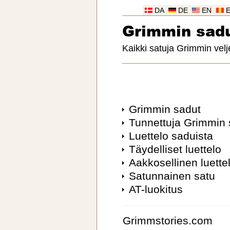
DA
DE
EN
Grimmin sad
Kaikki satuja Grimmin velj
Grimmin sadut
Tunnettuja Grimmin 
Luettelo saduista
Täydelliset luettelo
Aakkosellinen luette
Satunnainen satu
AT-luokitus
Grimmstories.com