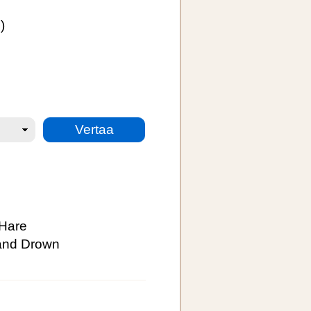
)
 Hare
 and Drown