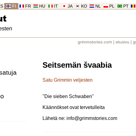
ES
FI
FR
HU
IT
JA
KO
NL
PL
PT
ut
esten
grimmstories.com
|
etusivu
|
g
Seitsemän švaabia
satuja
Satu Grimmin veljesten
lo
"
Die sieben Schwaben
"
Käännökset ovat tervetulleita
Lähetä ne:
info@grimmstories.com