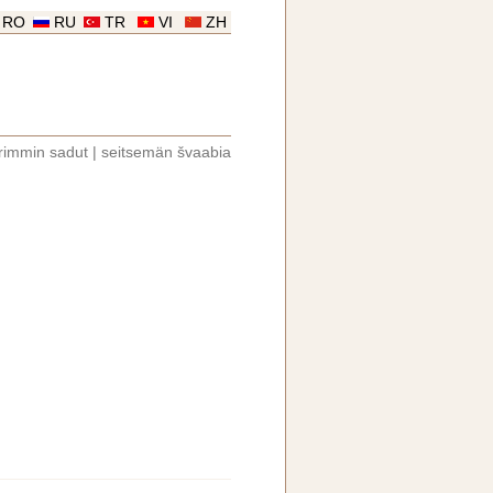
RO
RU
TR
VI
ZH
rimmin sadut
|
seitsemän švaabia