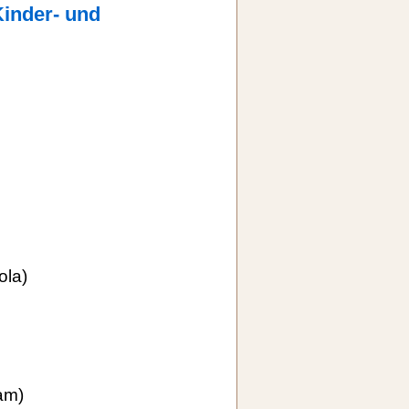
Kinder- und
ola)
am)