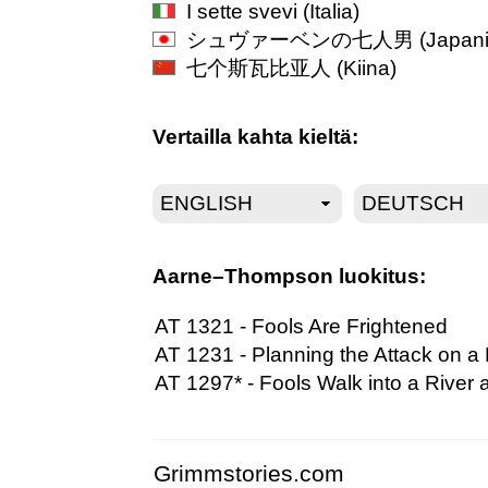
I sette svevi
(Italia)
シュヴァーベンの七人男
(Japani
七个斯瓦比亚人
(Kiina)
Vertailla kahta kieltä:
Aarne–Thompson luokitus:
AT 1321 - Fools Are Frightened
AT 1231 - Planning the Attack on a
AT 1297* - Fools Walk into a River
Grimmstories.com