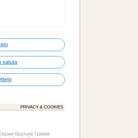
telo
 satuja
ttelo
PRIVACY & COOKIES
Сказки братьев Гримм