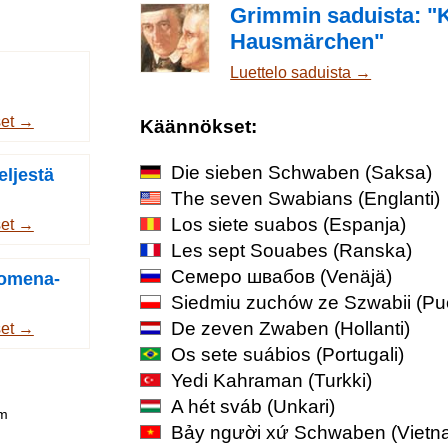
Grimmin saduista: "
Hausmärchen"
Luettelo saduista →
set →
Käännökset:
Die sieben Schwaben
(Saksa)
eljestä
The seven Swabians
(Englanti)
Los siete suabos
(Espanja)
set →
Les sept Souabes
(Ranska)
Семеро швабов
(Venäjä)
 omena-
Siedmiu zuchów ze Szwabii
(Pu
De zeven Zwaben
(Hollanti)
set →
Os sete suábios
(Portugali)
Yedi Kahraman
(Turkki)
A hét sváb
(Unkari)
om
Bảy người xứ Schwaben
(Vietn