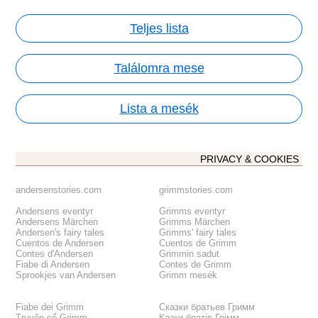
Teljes lista
Találomra mese
Lista a mesék
PRIVACY & COOKIES
andersenstories.com
grimmstories.com
Andersens eventyr
Grimms eventyr
Andersens Märchen
Grimms Märchen
Andersen's fairy tales
Grimms' fairy tales
Cuentos de Andersen
Cuentos de Grimm
Contes d'Andersen
Grimmin sadut
Fiabe di Andersen
Contes de Grimm
Sprookjes van Andersen
Grimm mesék
Fiabe dei Grimm
Сказки братьев Гримм
Truyện cổ Grimm
Казки братів Грімм