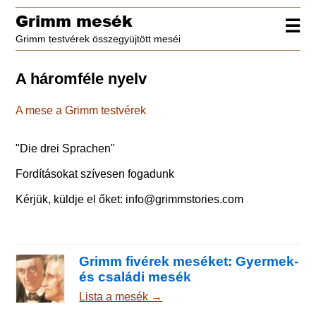
Grimm mesék
☰
Grimm testvérek összegyüjtött meséi
A háromféle nyelv
A mese a Grimm testvérek
"
Die drei Sprachen
"
Fordításokat szívesen fogadunk
Kérjük, küldje el őket:
info@grimmstories.com
Grimm fivérek meséket: Gyermek-
és családi mesék
Lista a mesék →