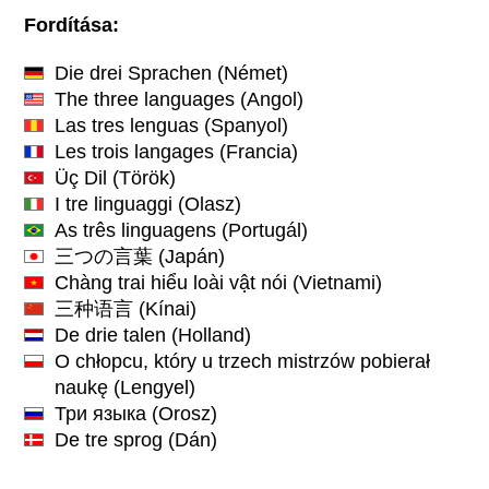
Fordítása:
Die drei Sprachen
(Német)
The three languages
(Angol)
Las tres lenguas
(Spanyol)
Les trois langages
(Francia)
Üç Dil
(Török)
I tre linguaggi
(Olasz)
As três linguagens
(Portugál)
三つの言葉
(Japán)
Chàng trai hiểu loài vật nói
(Vietnami)
三种语言
(Kínai)
De drie talen
(Holland)
O chłopcu, który u trzech mistrzów pobierał
naukę
(Lengyel)
Три языка
(Orosz)
De tre sprog
(Dán)