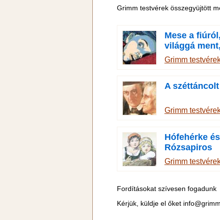
Grimm testvérek összegyüjtött m
Mese a fiúról,
világgá ment
megtanuljon 
Grimm testvére
A széttáncolt
Grimm testvére
Hófehérke és
Rózsapiros
Grimm testvére
Fordításokat szívesen fogadunk
Kérjük, küldje el őket
info@grimm