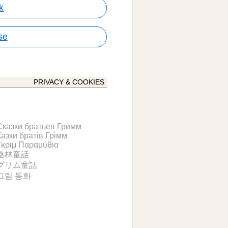
k
se
PRIVACY & COOKIES
Сказки братьев Гримм
Казки братів Грімм
Γκριμ Παραμύθια
格林童話
グリム童話
그림 동화