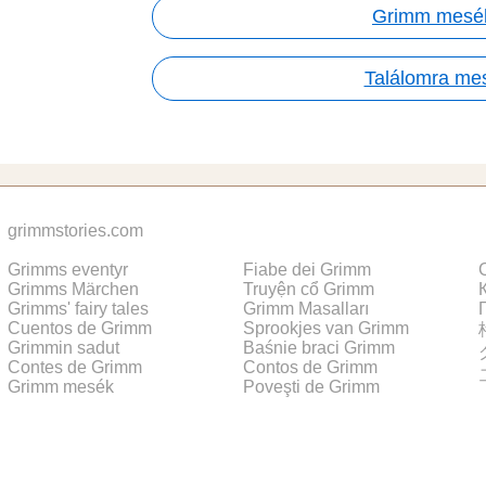
Grimm mesé
Találomra me
grimmstories.com
Grimms eventyr
Fiabe dei Grimm
Grimms Märchen
Truyện cổ Grimm
Grimms' fairy tales
Grimm Masalları
Cuentos de Grimm
Sprookjes van Grimm
Grimmin sadut
Baśnie braci Grimm
Contes de Grimm
Contos de Grimm
Grimm mesék
Poveşti de Grimm