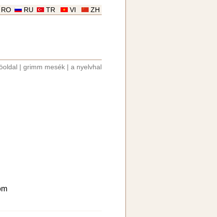
RO
RU
TR
VI
ZH
öoldal
|
grimm mesék
|
a nyelvhal
om