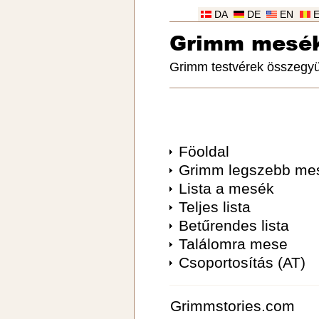
DA
DE
EN
Grimm mesé
Grimm testvérek összegyü
Föoldal
Grimm legszebb me
Lista a mesék
Teljes lista
Betűrendes lista
Találomra mese
Csoportosítás (AT)
Grimmstories.com