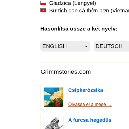
Gładzica
(Lengyel)
Sự tích con cá thờn bơn
(Vietna
Hasonlítsa össze a két nyelv:
Grimmstories.com
Csipkerózsika
Olvassa el a mese →
A furcsa hegedűs