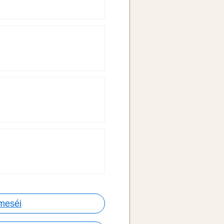
meséi