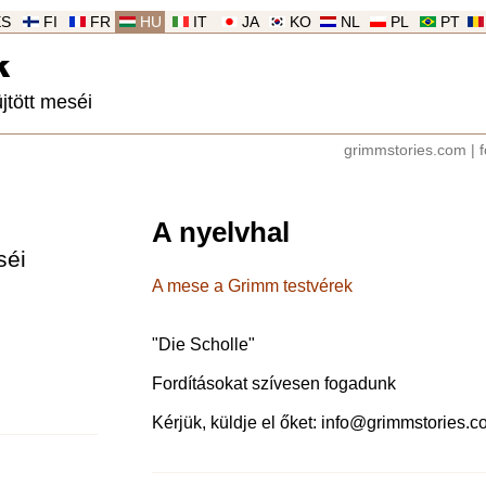
ES
FI
FR
HU
IT
JA
KO
NL
PL
PT
k
jtött meséi
grimmstories.com
|
f
A nyelvhal
séi
A mese a Grimm testvérek
"
Die Scholle
"
Fordításokat szívesen fogadunk
Kérjük, küldje el őket:
info@grimmstories.c