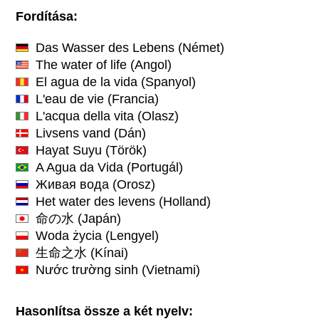
Fordítása:
Das Wasser des Lebens
(Német)
The water of life
(Angol)
El agua de la vida
(Spanyol)
L'eau de vie
(Francia)
L'acqua della vita
(Olasz)
Livsens vand
(Dán)
Hayat Suyu
(Török)
A Agua da Vida
(Portugál)
Живая вода
(Orosz)
Het water des levens
(Holland)
命の水
(Japán)
Woda życia
(Lengyel)
生命之水
(Kínai)
Nước trường sinh
(Vietnami)
Hasonlítsa össze a két nyelv: