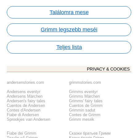
Találomra mese
Grimm legszebb meséi
Teljes lista
PRIVACY & COOKIES
andersenstories.com
grimmstories.com
Andersens eventyr
Grimms eventyr
Andersens Märchen
Grimms Märchen
Andersen's fairy tales
Grimms' fairy tales
Cuentos de Andersen
Cuentos de Grimm
Contes d'Andersen
Grimmin sadut
Fiabe di Andersen
Contes de Grimm
Sprookjes van Andersen
Grimm mesék
Fiabe dei Grimm
Сказки братьев Гримм
Truyện cổ Grimm
Казки братів Грімм