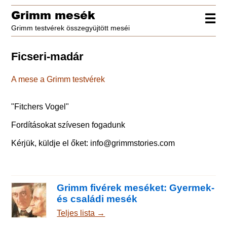
Grimm mesék
☰
Grimm testvérek összegyüjtött meséi
Ficseri-madár
A mese a Grimm testvérek
"
Fitchers Vogel
"
Fordításokat szívesen fogadunk
Kérjük, küldje el őket:
info@grimmstories.com
Grimm fivérek meséket: Gyermek-
és családi mesék
Teljes lista →