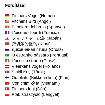
Fordítása:
Fitchers Vogel
(Német)
Fitcher's Bird
(Angol)
El pájaro del brujo
(Spanyol)
L'oiseau d'ourdi
(Francia)
フィッチャーの鳥
(Japán)
费切尔的怪鸟
(Kínai)
Диковинная птица
(Orosz)
O estranho pássaro
(Portugál)
L'uccello strano
(Olasz)
Vleerkens vogel
(Holland)
Sihirli Kuş
(Török)
Outolintu (Kiikkerin lintu)
(Finn)
Con chim kỳ lạ
(Vietnami)
Fitchers fugl
(Dán)
Ptak-straszydło
(Lengyel)