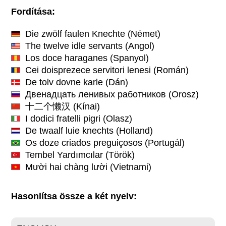
Fordítása:
Die zwölf faulen Knechte
(Német)
The twelve idle servants
(Angol)
Los doce haraganes
(Spanyol)
Cei doisprezece servitori lenesi
(Román)
De tolv dovne karle
(Dán)
Двенадцать ленивых работников
(Orosz)
十二个懒汉
(Kínai)
I dodici fratelli pigri
(Olasz)
De twaalf luie knechts
(Holland)
Os doze criados preguiçosos
(Portugál)
Tembel Yardımcılar
(Török)
Mười hai chàng lười
(Vietnami)
Hasonlítsa össze a két nyelv: