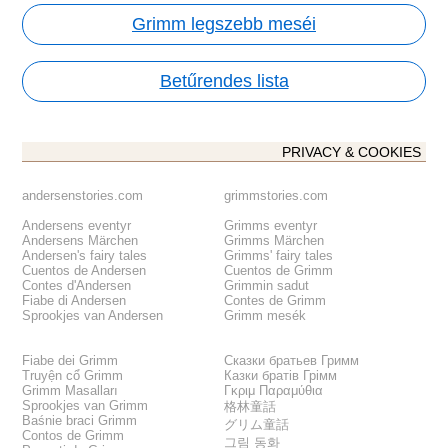
Grimm legszebb meséi
Betűrendes lista
PRIVACY & COOKIES
andersenstories.com
grimmstories.com
Andersens eventyr
Grimms eventyr
Andersens Märchen
Grimms Märchen
Andersen's fairy tales
Grimms' fairy tales
Cuentos de Andersen
Cuentos de Grimm
Contes d'Andersen
Grimmin sadut
Fiabe di Andersen
Contes de Grimm
Sprookjes van Andersen
Grimm mesék
Fiabe dei Grimm
Сказки братьев Гримм
Truyện cổ Grimm
Казки братів Грімм
Grimm Masalları
Γκριμ Παραμύθια
Sprookjes van Grimm
格林童話
Baśnie braci Grimm
グリム童話
Contos de Grimm
그림 동화