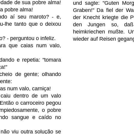
edade de sua pobre alma!
und sagte: "Guten Morg
a pobre alma!
Graben!" Da fiel der W
ndo aí seu maroto? - e,
der Knecht kriegte die P
u-lhe tanto que o deixou
den Jungen so, daß
heimkriechen mußte. Un
? - perguntou o infeliz.
wieder auf Reisen gegan
ara que caias num valo,
ndando e repetia: "tomara
a!"
cheio de gente; olhando
ente:
as num valo, carniça!
 caiu dentro de um valo
 Então o carroceiro pegou
impiedosamente, o pobre
rendo sangue e caído no
 não viu outra solução se