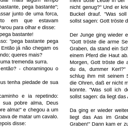
mehr böse Leute in der 
bastante, pega bastante";
nicht genug?" Und er kri
ssar junto de uma forca,
Buckel drauf. "Was sol
nto em que estavam
sollst sagen: Gott tröste 
Parou para olhar e disse:
pega bastante!
Der Junge ging wieder e
sso: "pega bastante pega
"Gott tröste die arme S
? Então já não chegam os
Graben, da stand ein Sch
undo; queres mais?
einem Pferd die Haut ab
 uma tremenda surra.
Morgen, Gott tröste die 
r então? - choramingou o
du da, dummer Kerl?" 
schlug ihm mit seinem S
eus tenha piedade de sua
die Ohren, daß er nicht
konnte. "Was soll ich 
aminho e ia repetindo:
sollst sagen: da liegt da
e sua pobre alma, Deus
bre alma!" e chegou a um
Da ging er wieder weite
ava de matar um cavalo.
liegt das Aas im Grab
epois disse:
Graben!" Dann kam er zu