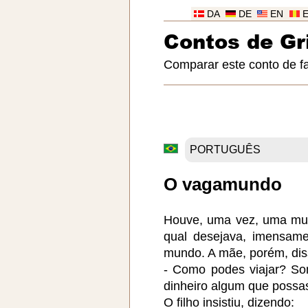
DA
DE
EN
Contos de G
Comparar este conto de f
O vagamundo
Houve, uma vez, uma mulh
qual desejava, imensame
mundo. A mãe, porém, dis
- Como podes viajar? S
dinheiro algum que possas
O filho insistiu, dizendo: