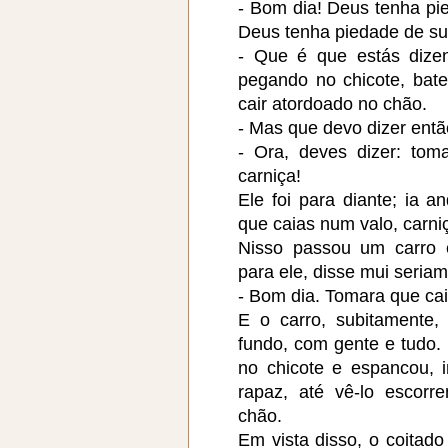
- Bom dia! Deus tenha pi
Deus tenha piedade de su
- Que é que estás dize
pegando no chicote, bate
cair atordoado no chão.
- Mas que devo dizer então
- Ora, deves dizer: tom
carniça!
Ele foi para diante; ia a
que caias num valo, carniç
Nisso passou um carro 
para ele, disse mui seriam
- Bom dia. Tomara que cai
E o carro, subitamente,
fundo, com gente e tudo.
no chicote e espancou, 
rapaz, até vê-lo escor
chão.
Em vista disso, o coitado