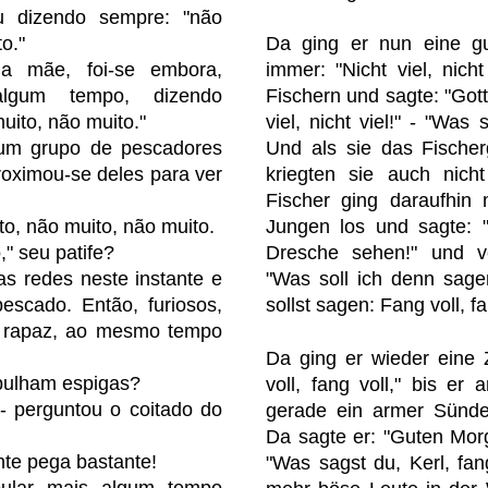
u dizendo sempre: "não
o."
Da ging er nun eine gu
da mãe, foi-se embora,
immer: "Nicht viel, nich
algum tempo, dizendo
Fischern und sagte: "Gott 
uito, não muito."
viel, nicht viel!" - "Was 
 um grupo de pescadores
Und als sie das Fischer
roximou-se deles para ver
kriegten sie auch nicht
Fischer ging daraufhin
to, não muito, não muito.
Jungen los und sagte: "
," seu patife?
Dresche sehen!" und ve
s redes neste instante e
"Was soll ich denn sage
escado. Então, furiosos,
sollst sagen: Fang voll, fa
o rapaz, ao mesmo tempo
Da ging er wieder eine 
bulham espigas?
voll, fang voll," bis e
- perguntou o coitado do
gerade ein armer Sünder
Da sagte er: "Guten Morge
nte pega bastante!
"Was sagst du, Kerl, fan
bular mais algum tempo