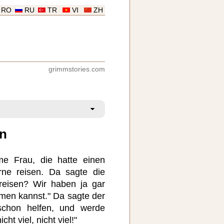
RO
RU
TR
VI
ZH
grimmstories.com
en
e Frau, die hatte einen
rne reisen. Da sagte die
reisen? Wir haben ja gar
men kannst." Da sagte der
schon helfen, und werde
cht viel, nicht viel!"