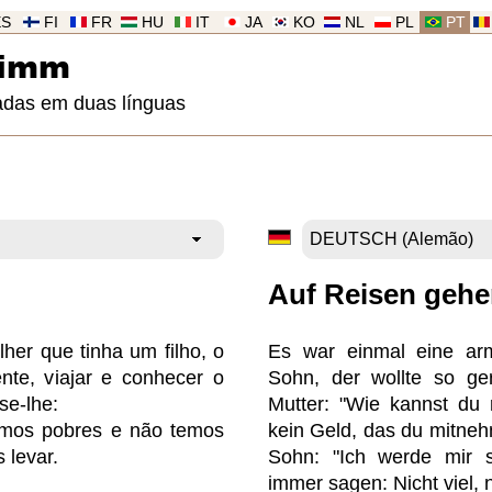
ES
FI
FR
HU
IT
JA
KO
NL
PL
PT
rimm
adas em duas línguas
Auf Reisen geh
er que tinha um filho, o
Es war einmal eine arm
nte, viajar e conhecer o
Sohn, der wollte so ge
se-lhe:
Mutter: "Wie kannst du 
omos pobres e não temos
kein Geld, das du mitneh
 levar.
Sohn: "Ich werde mir 
immer sagen: Nicht viel, ni