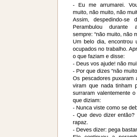
- Eu me arrumarei. Vo
muito, não muito, não muit
Assim, despedindo-se 
Perambulou durante 
sempre: "não muito, não m
Um belo dia, encontrou
ocupados no trabalho. Ap
o que faziam e disse:
- Deus vos ajude! não mui
- Por que dizes "não muito
Os pescadores puxaram a
viram que nada tinham p
surraram valentemente 
que diziam:
- Nunca viste como se de
- Que devo dizer então? 
rapaz.
- Deves dizer: pega basta
Ele continuou a peram