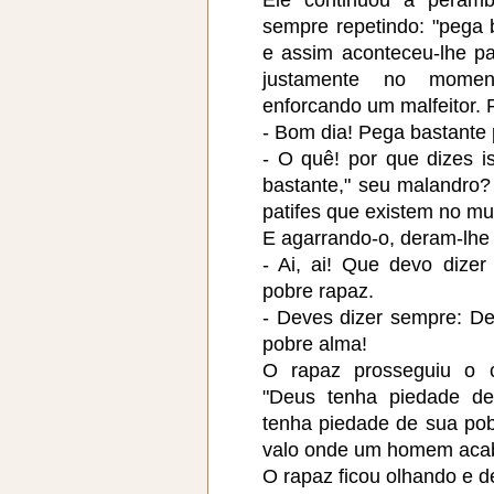
sempre repetindo: "pega 
e assim aconteceu-lhe pa
justamente no mome
enforcando um malfeitor. 
- Bom dia! Pega bastante 
- O quê! por que dizes i
bastante," seu malandro
patifes que existem no m
E agarrando-o, deram-lhe
- Ai, ai! Que devo dize
pobre rapaz.
- Deves dizer sempre: D
pobre alma!
O rapaz prosseguiu o c
"Deus tenha piedade d
tenha piedade de sua po
valo onde um homem acab
O rapaz ficou olhando e d