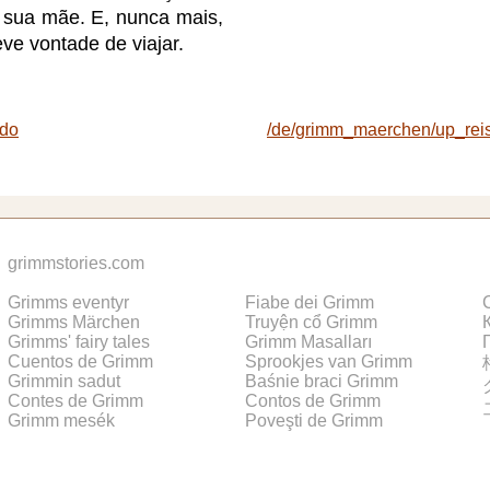
e sua mãe. E, nunca mais,
eve vontade de viajar.
ndo
/de/grimm_maerchen/up_re
grimmstories.com
Grimms eventyr
Fiabe dei Grimm
Grimms Märchen
Truyện cổ Grimm
Grimms' fairy tales
Grimm Masalları
Cuentos de Grimm
Sprookjes van Grimm
Grimmin sadut
Baśnie braci Grimm
Contes de Grimm
Contos de Grimm
Grimm mesék
Poveşti de Grimm