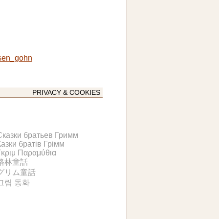
isen_gohn
PRIVACY & COOKIES
Сказки братьев Гримм
Казки братів Грімм
Γκριμ Παραμύθια
格林童話
グリム童話
그림 동화