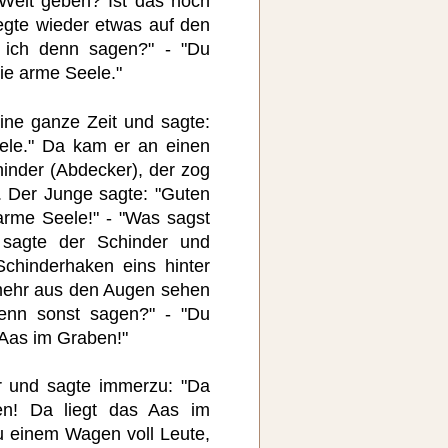
Welt geben? Ist das noch
egte wieder etwas auf den
l ich denn sagen?" - "Du
die arme Seele."
ine ganze Zeit und sagte:
eele." Da kam er an einen
inder (Abdecker), der zog
. Der Junge sagte: "Guten
arme Seele!" - "Was sagst
sagte der Schinder und
chinderhaken eins hinter
 mehr aus den Augen sehen
denn sonst sagen?" - "Du
s Aas im Graben!"
r und sagte immerzu: "Da
en! Da liegt das Aas im
 einem Wagen voll Leute,