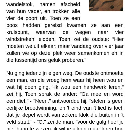
wandelstok, namen afscheid
van hun vader, en trokken alle
vier de poort uit. Toen ze een
poos hadden gereisd kwamen ze aan een
kruispunt, waarvan de wegen naar vier
windstreken leidden. Toen zei de oudste: "Hier
moeten we uit elkaar; maar vandaag over vier jaar
zullen we op deze plek weer samenkomen en in
die tussentijd ons geluk proberen."
Nu ging ieder zijn eigen weg. De oudste ontmoette
een man, en die vroeg hem waar hij heen wou en
wat hij doen ging. "Ik wou een handwerk leren,"
zei hij. Toen sprak de ander: "Ga mee en word
een dief." - "Neen," antwoordde hij, "stelen is geen
eerlijke broodwinning, en 't eind van 't lied is toch
dat je klepel wordt van zekere klok die buiten in 't
veld staat." - "O," zei de man, "voor de galg hoef je
niet bang te wezen; ik wil je alleen maar leren hoe