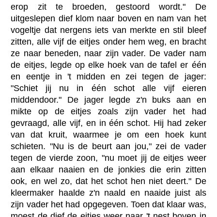
erop zit te broeden, gestoord wordt." De
uitgeslepen dief klom naar boven en nam van het
vogeltje dat nergens iets van merkte en stil bleef
zitten, alle vijf de eitjes onder hem weg, en bracht
ze naar beneden, naar zijn vader. De vader nam
de eitjes, legde op elke hoek van de tafel er één
en eentje in 't midden en zei tegen de jager:
"Schiet jij nu in één schot alle vijf eieren
middendoor." De jager legde z'n buks aan en
mikte op de eitjes zoals zijn vader het had
gevraagd, alle vijf, en in één schot. Hij had zeker
van dat kruit, waarmee je om een hoek kunt
schieten. "Nu is de beurt aan jou," zei de vader
tegen de vierde zoon, "nu moet jij de eitjes weer
aan elkaar naaien en de jonkies die erin zitten
ook, en wel zo, dat het schot hen niet deert." De
kleermaker haalde z'n naald en naaide juist als
zijn vader het had opgegeven. Toen dat klaar was,
moest de dief de eitjes weer naar 't nest boven in