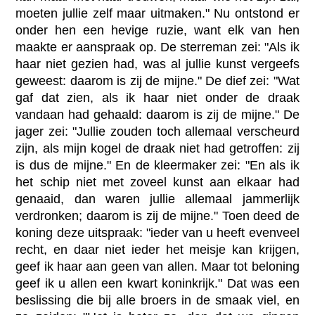
moeten jullie zelf maar uitmaken." Nu ontstond er
onder hen een hevige ruzie, want elk van hen
maakte er aanspraak op. De sterreman zei: "Als ik
haar niet gezien had, was al jullie kunst vergeefs
geweest: daarom is zij de mijne." De dief zei: "Wat
gaf dat zien, als ik haar niet onder de draak
vandaan had gehaald: daarom is zij de mijne." De
jager zei: "Jullie zouden toch allemaal verscheurd
zijn, als mijn kogel de draak niet had getroffen: zij
is dus de mijne." En de kleermaker zei: "En als ik
het schip niet met zoveel kunst aan elkaar had
genaaid, dan waren jullie allemaal jammerlijk
verdronken; daarom is zij de mijne." Toen deed de
koning deze uitspraak: "ieder van u heeft evenveel
recht, en daar niet ieder het meisje kan krijgen,
geef ik haar aan geen van allen. Maar tot beloning
geef ik u allen een kwart koninkrijk." Dat was een
beslissing die bij alle broers in de smaak viel, en