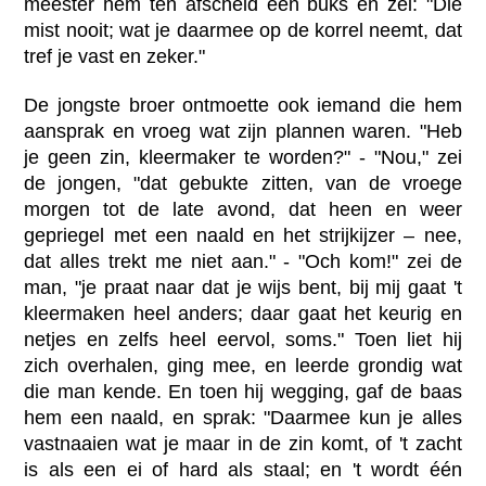
meester hem ten afscheid een buks en zei: "Die
mist nooit; wat je daarmee op de korrel neemt, dat
tref je vast en zeker."
De jongste broer ontmoette ook iemand die hem
aansprak en vroeg wat zijn plannen waren. "Heb
je geen zin, kleermaker te worden?" - "Nou," zei
de jongen, "dat gebukte zitten, van de vroege
morgen tot de late avond, dat heen en weer
gepriegel met een naald en het strijkijzer – nee,
dat alles trekt me niet aan." - "Och kom!" zei de
man, "je praat naar dat je wijs bent, bij mij gaat 't
kleermaken heel anders; daar gaat het keurig en
netjes en zelfs heel eervol, soms." Toen liet hij
zich overhalen, ging mee, en leerde grondig wat
die man kende. En toen hij wegging, gaf de baas
hem een naald, en sprak: "Daarmee kun je alles
vastnaaien wat je maar in de zin komt, of 't zacht
is als een ei of hard als staal; en 't wordt één