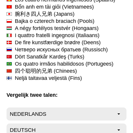
Bốn anh em tài giỏi
(Vietnamees)
腕利き四人兄弟
(Japans)
Bajka o czterech braciach
(Pools)
A négy fortélyos testvér
(Hongaars)
I quattro fratelli ingegnosi
(Italiaans)
De fire kunstfærdige brødre
(Deens)
Четверо искусных братьев
(Russisch)
Dört Sanatkâr Kardeş
(Turks)
Os quatro irmãos habilidosos
(Portugees)
四个聪明的兄弟
(Chinees)
Neljä taitavaa veljestä
(Fins)
Vergelijk twee talen: