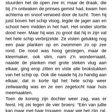
stuurden het de open zee in; maar de draak, die
bij z'n ontwaken de prinses gemist had, kwam hen
achterna en snoof verwoed door de lucht. Toen hij
juist boven het schip vloog, legde de jager aan en
schoot hem midden in het hart. Het ondier stortte
dood neer. Maar hij was zo groot dat hij in zijn val
het hele schip verbrijzelde. Ze visten gelukkig nog
een paar planken op en zwommen zo op zee
rond. De nood was hoog gestegen, maar de
kleermaker, ook slim, nam z'n wondernaald,
naaide de planken met grote steken vlug aan
elkaar, ging erop zitten en viste alle brokstukken
van het schip op. Ook die naaide hij zo handig aan
elkaar, dat in korte tijd het hele schip weer
zeilwaardig was en ze een zegetocht naar huis
meemaakten.
Toen de koning zijn dochter weer zag, was er
feest. Hij zei tegen de vier broers: "Eén van jullie
kan maar met haar trouwen, maar wie het zijn zal,