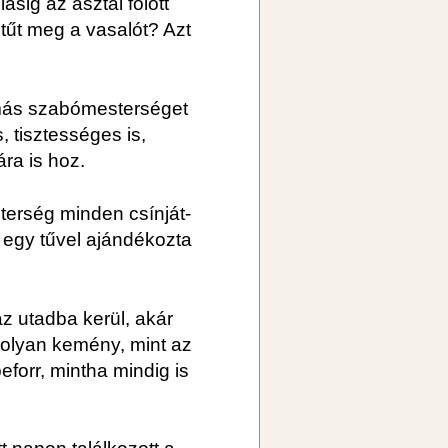
ásig az asztal fölött
tűt meg a vasalót? Azt
más szabómesterséget
, tisztességes is,
ára is hoz.
esterség minden csínját-
er egy tűvel ajándékozta
z utadba kerül, akár
r olyan kemény, mint az
eforr, mintha mindig is