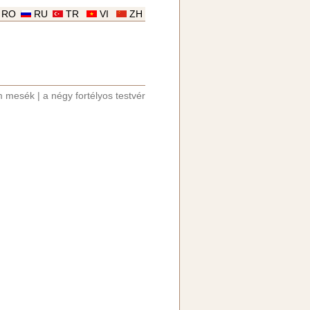
RO
RU
TR
VI
ZH
m mesék
|
a négy fortélyos testvér