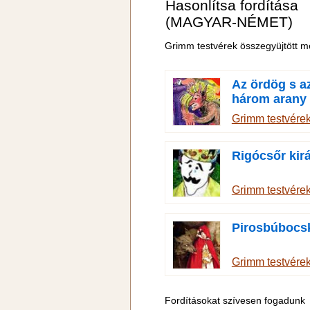
Hasonlítsa fordítása
(MAGYAR-NÉMET)
Grimm testvérek összegyüjtött m
Az ördög s a
három arany
hajaszála
Grimm testvére
Rigócsőr kirá
Grimm testvére
Pirosbúbocs
Grimm testvére
Fordításokat szívesen fogadunk