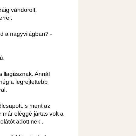
káig vándorolt,
rrel.
od a nagyvilágban? -
ú.
csillagásznak. Annál
még a legrejtettebb
al.
fölcsapott, s ment az
r már eléggé jártas volt a
átót adott neki.