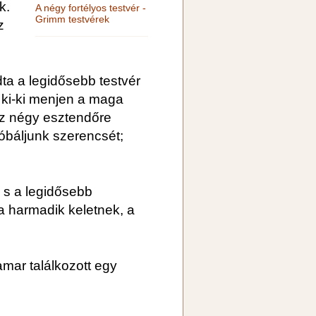
k.
A négy fortélyos testvér -
Grimm testvérek
z
dta a legidősebb testvér
, ki-ki menjen a maga
z négy esztendőre
róbáljunk szerencsét;
 s a legidősebb
a harmadik keletnek, a
amar találkozott egy