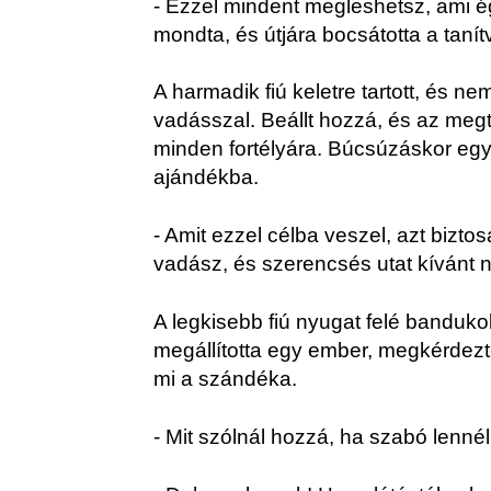
- Ezzel mindent megleshetsz, ami ég
mondta, és útjára bocsátotta a tanít
A harmadik fiú keletre tartott, és n
vadásszal. Beállt hozzá, és az meg
minden fortélyára. Búcsúzáskor egy
ajándékba.
- Amit ezzel célba veszel, azt bizto
vadász, és szerencsés utat kívánt n
A legkisebb fiú nyugat felé banduko
megállította egy ember, megkérdezte
mi a szándéka.
- Mit szólnál hozzá, ha szabó lenné