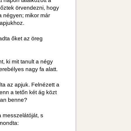
t napon találkozott a
yőztek örvendezni, hogy
a négyen; mikor már
sapjukhoz.
adta őket az öreg
t, ki mit tanult a négy
erebélyes nagy fa alatt.
ta az apjuk. Felnézett a
Fenn a tetőn két ág közt
 van benne?
 a messzelátóját, s
 mondta: