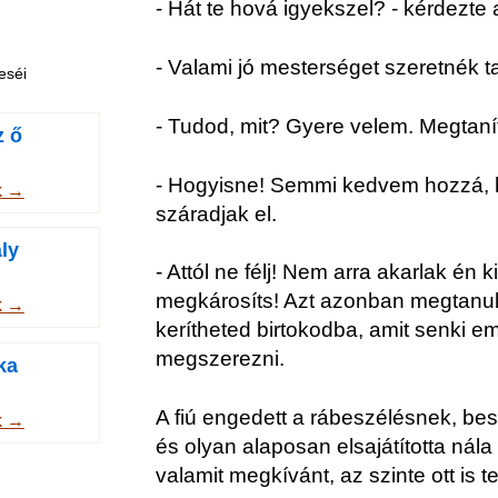
- Hát te hová igyekszel? - kérdezte
- Valami jó mesterséget szeretnék tanu
eséi
- Tudod, mit? Gyere velem. Megtanít
z ő
- Hogyisne! Semmi kedvem hozzá, 
k →
száradjak el.
ly
- Attól ne félj! Nem arra akarlak én 
megkárosíts! Azt azonban megtanu
k →
kerítheted birtokodba, amit senki e
megszerezni.
ka
A fiú engedett a rábeszélésnek, be
k →
és olyan alaposan elsajátította nála 
valamit megkívánt, az szinte ott is 