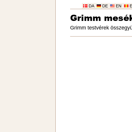
DA
DE
EN
Grimm mesé
Grimm testvérek összegyü