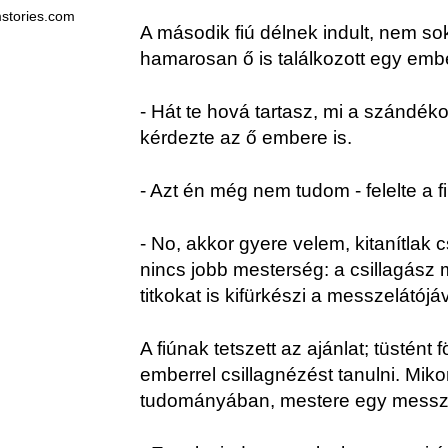
stories.com
A második fiú délnek indult, nem so
hamarosan ő is találkozott egy embe
- Hát te hová tartasz, mi a szándék
kérdezte az ő embere is.
- Azt én még nem tudom - felelte a fi
- No, akkor gyere velem, kitanítlak 
nincs jobb mesterség: a csillagász 
titkokat is kifürkészi a messzelátójáv
A fiúnak tetszett az ajánlat; tüstént 
emberrel csillagnézést tanulni. Miko
tudományában, mestere egy messzel