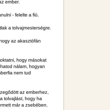
 az ember.
lni - felelte a fiú.
lak a tolvajmesterségre.
hogy az akasztófán
kioktatni, hogy másokat
lhatod nálam, hogyan
mberfia nem tud
szegődött az emberhez,
a tolvajlást, hogy ha
termett már a zsebében.