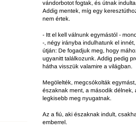
vándorbotot fogtak, és útnak indulta
Addig mentek, míg egy keresztútho
nem értek.
- Itt el kell válnunk egymástól - mon
-, négy irányba indulhatunk el innét
útján: De fogadjuk meg, hogy máho
ugyanitt találkozunk. Addig pedig p
hátha visszük valamire a világban.
Megölelték, megcsókolták egymást,
északnak ment, a második délnek, 
legkisebb meg nyugatnak.
Az a fiú, aki északnak indult, csakh
emberrel.