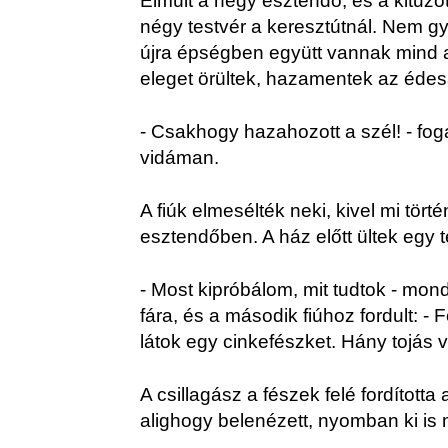
Elmúlt a négy esztendő, és a kitűzöt
négy testvér a keresztútnál. Nem g
újra épségben együtt vannak mind 
eleget örültek, hazamentek az éde
- Csakhogy hazahozott a szél! - fog
vidáman.
A fiúk elmesélték neki, kivel mi történ
esztendőben. A ház előtt ültek egy t
- Most kipróbálom, mit tudtok - mond
fára, és a második fiúhoz fordult: - 
látok egy cinkefészket. Hány tojás
A csillagász a fészek felé fordította
alighogy belenézett, nyomban ki is