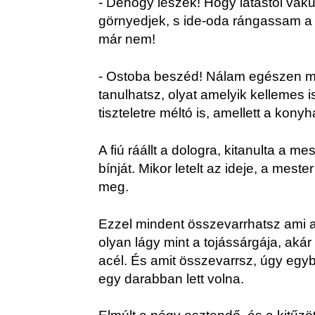
- Dehogy leszek! Hogy látástól vakul
görnyedjek, s ide-oda rángassam a 
már nem!
- Ostoba beszéd! Nálam egészen 
tanulhatsz, olyat amelyik kellemes is
tiszteletre méltó is, amellett a konyh
A fiú ráállt a dologra, kitanulta a m
bínját. Mikor letelt az ideje, a mest
meg.
Ezzel mindent összevarrhatsz ami a
olyan lágy mint a tojássárgája, aká
acél. És amit összevarrsz, úgy egyb
egy darabban lett volna.