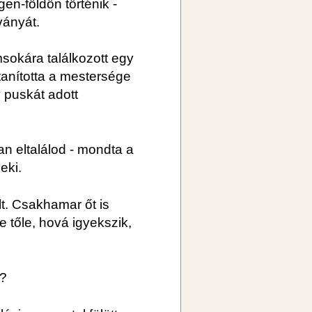
en-földön történik -
ványát.
emsokára találkozott egy
tanította a mestersége
 puskát adott
san eltalálod - mondta a
eki.
lt. Csakhamar őt is
 tőle, hová igyekszik,
l?