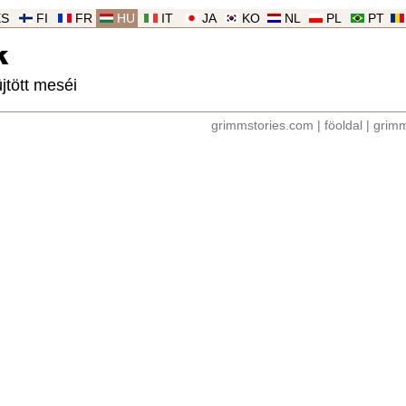
ES
FI
FR
HU
IT
JA
KO
NL
PL
PT
k
jtött meséi
grimmstories.com
|
föoldal
|
grim