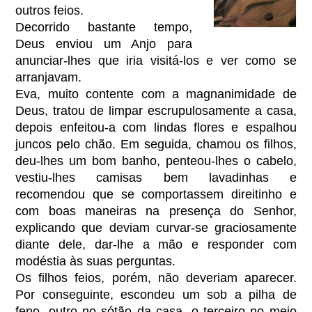
outros feios.
Decorrido bastante tempo,
Deus enviou um Anjo para
anunciar-lhes que iria visitá-los e ver como se
arranjavam.
Eva, muito contente com a magnanimidade de
Deus, tratou de limpar escrupulosamente a casa,
depois enfeitou-a com lindas flores e espalhou
juncos pelo chão. Em seguida, chamou os filhos,
deu-lhes um bom banho, penteou-lhes o cabelo,
vestiu-lhes camisas bem lavadinhas e
recomendou que se comportassem direitinho e
com boas maneiras na presença do Senhor,
explicando que deviam curvar-se graciosamente
diante dele, dar-lhe a mão e responder com
modéstia às suas perguntas.
Os filhos feios, porém, não deveriam aparecer.
Por conseguinte, escondeu um sob a pilha de
feno, outro no sótão da casa, o terceiro no meio