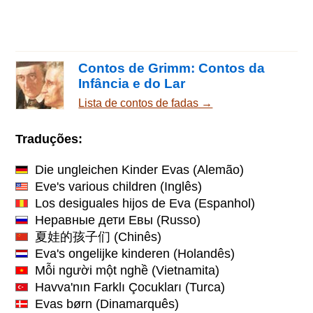
Contos de Grimm: Contos da
Infância e do Lar
Lista de contos de fadas →
Traduções:
Die ungleichen Kinder Evas
(Alemão)
Eve's various children
(Inglês)
Los desiguales hijos de Eva
(Espanhol)
Неравные дети Евы
(Russo)
夏娃的孩子们
(Chinês)
Eva's ongelijke kinderen
(Holandês)
Mỗi người một nghề
(Vietnamita)
Havva'nın Farklı Çocukları
(Turca)
Evas børn
(Dinamarquês)