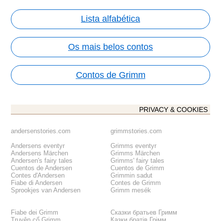
Lista alfabética
Os mais belos contos
Contos de Grimm
PRIVACY & COOKIES
andersenstories.com
grimmstories.com
Andersens eventyr
Grimms eventyr
Andersens Märchen
Grimms Märchen
Andersen's fairy tales
Grimms' fairy tales
Cuentos de Andersen
Cuentos de Grimm
Contes d'Andersen
Grimmin sadut
Fiabe di Andersen
Contes de Grimm
Sprookjes van Andersen
Grimm mesék
Fiabe dei Grimm
Сказки братьев Гримм
Truyện cổ Grimm
Казки братів Грімм