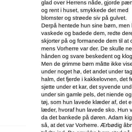
glad over Herrens nåde, gjorde pæn
og rent i huset, smykkede det med
blomster og strøede siv på gulvet.
Derpå hentede hun sine børn, men
vaskede og badede dem, redte dere
skjorter på og formanede dem til at o
mens Vorherre var der. De skulle ne
hånden og svare beskedent og klog
Men de grimme børn måtte ikke vise 
under noget hø, det andet under tage
halm, det fjerde i kakkelovnen, det 
sjette under et kar, det syvende und
under sin gamle pels, det niende og
tøj, som hun lavede klæder af, det e
læder, hvoraf hun lavede sko. Hun v
da det bankede på døren. Adam ki
så, at det var Vorherre. Ærbødig å