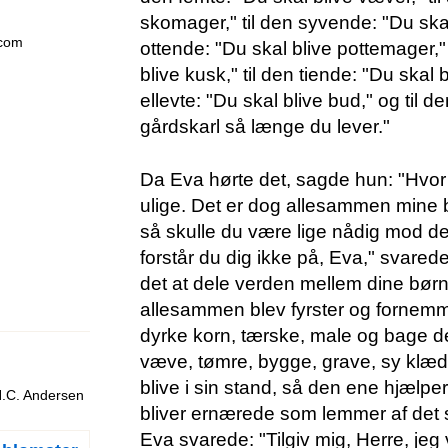
skomager," til den syvende: "Du skal
.com
ottende: "Du skal blive pottemager,"
blive kusk," til den tiende: "Du skal b
ellevte: "Du skal blive bud," og til de
gårdskarl så længe du lever."
Da Eva hørte det, sagde hun: "Hvor
ulige. Det er dog allesammen mine b
så skulle du være lige nådig mod d
forstår du dig ikke på, Eva," svare
det at dele verden mellem dine børn
allesammen blev fyrster og fornemm
dyrke korn, tærske, male og bage d
væve, tømre, bygge, grave, sy klæd
blive i sin stand, så den ene hjælpe
H.C. Andersen
bliver ernærede som lemmer af de
Eva svarede: "Tilgiv mig, Herre, jeg va