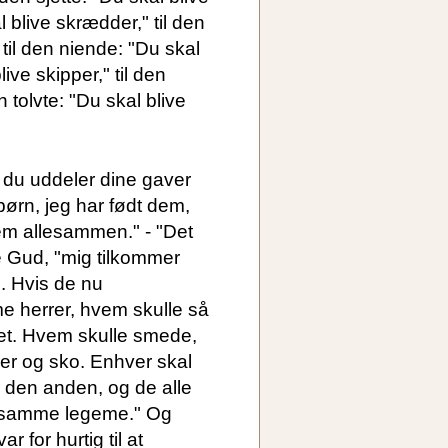
 blive skrædder," til den
 til den niende: "Du skal
live skipper," til den
n tolvte: "Du skal blive
 du uddeler dine gaver
ørn, jeg har født dem,
em allesammen." - "Det
de Gud, "mig tilkommer
. Hvis de nu
e herrer, hvem skulle så
et. Hvem skulle smede,
er og sko. Enhver skal
r den anden, og de alle
t samme legeme." Og
r for hurtig til at