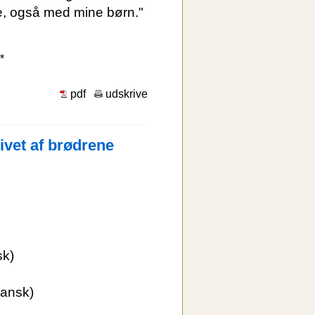
, også med mine børn."
*
pdf
udskrive
vet af brødrene
sk)
ansk)