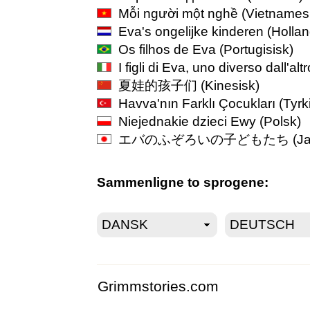
Mỗi người một nghề
(Vietnames
Eva's ongelijke kinderen
(Hollan
Os filhos de Eva
(Portugisisk)
I figli di Eva, uno diverso dall'altr
夏娃的孩子们
(Kinesisk)
Havva'nın Farklı Çocukları
(Tyrk
Niejednakie dzieci Ewy
(Polsk)
エバのふぞろいの子どもたち
(J
Sammenligne to sprogene:
Grimmstories.com