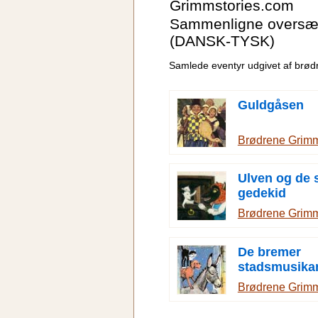
Grimmstories.com
Sammenligne oversæt
(DANSK-TYSK)
Samlede eventyr udgivet af brø
Guldgåsen
Brødrene Grim
Ulven og de 
gedekid
Brødrene Grim
De bremer
stadsmusika
Brødrene Grim