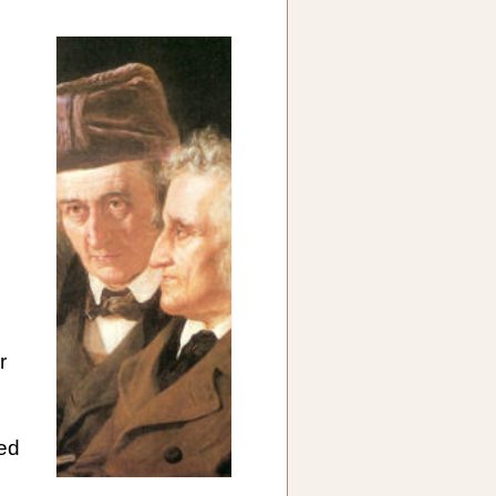
d
r
ed