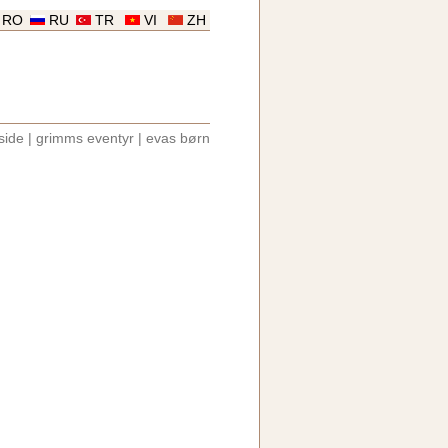
RO
RU
TR
VI
ZH
side
|
grimms eventyr
|
evas børn