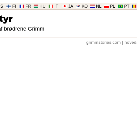
ES
FI
FR
HU
IT
JA
KO
NL
PL
PT
tyr
af brødrene Grimm
grimmstories.com
|
hoved