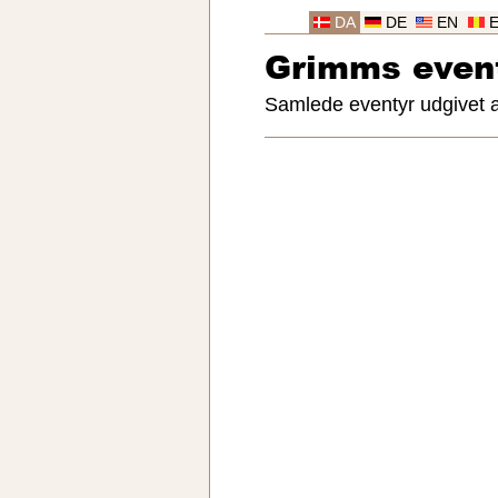
DA
DE
EN
Grimms even
Samlede eventyr udgivet 