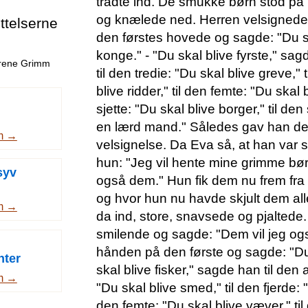
trådte ind. De smukke børn stod på
og knælede ned. Herren velsignede
telserne
den førstes hovede og sagde: "Du s
konge." - "Du skal blive fyrste," sa
drene Grimm
til den tredie: "Du skal blive greve," 
blive ridder," til den femte: "Du skal
sjette: "Du skal blive borger," til de
en lærd mand." Således gav han dem
m →
velsignelse. Da Eva så, at han var 
hun: "Jeg vil hente mine grimme bø
syv
også dem." Hun fik dem nu frem fra
og hvor hun nu havde skjult dem a
m →
da ind, store, snavsede og pjalted
smilende og sagde: "Dem vil jeg og
hånden på den første og sagde: "Du 
nter
skal blive fisker," sagde han til den 
m →
"Du skal blive smed," til den fjerde: "
den femte: "Du skal blive væver," til 