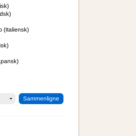
isk)
dsk)
o
(Italiensk)
isk)
apansk)