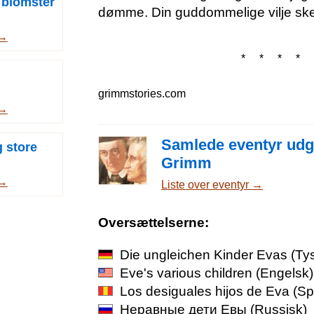
s blomster
dømme. Din guddommelige vilje ske
 →
* * * * 
grimmstories.com
 →
Samlede eventyr udgi
g store
Grimm
 →
Liste over eventyr →
Oversættelserne:
Die ungleichen Kinder Evas
(Ty
Eve's various children
(Engelsk)
Los desiguales hijos de Eva
(Sp
Неравные дети Евы
(Russisk)