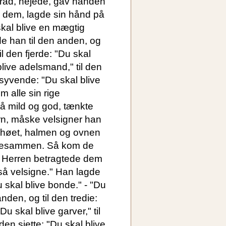
 rad, nejede, gav hånden
 dem, lagde sin hånd på
kal blive en mægtig
gde han til den anden, og
til den fjerde: "Du skal
 blive adelsmand," til den
n syvende: "Du skal blive
 alle sin rige
så mild og god, tænkte
rn, måske velsigner han
 høet, halmen og ovnen
llesammen. Så kom de
e. Herren betragtede dem
så velsigne." Han lagde
skal blive bonde." - "Du
anden, og til den tredie:
Du skal blive garver," til
den sjette: "Du skal blive