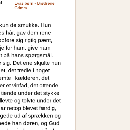
t
Evas børn - Brødrene
Grimm
 kun de smukke. Hun
s hår, gav dem rene
pføre sig rigtig pænt,
je for ham, give ham
t på hans spørgsmål.
sig. Det ene skjulte hun
t, det tredie i noget
femte i kælderen, det
er et vinfad, det ottende
 tiende under det stykke
llevte og tolvte under det
ar netop blevet færdig,
ggede ud af sprækken og
bnede han døren, og Gud