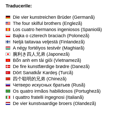
Traducerile:
Die vier kunstreichen Brüder
(Germană)
The four skilful brothers
(Engleză)
Los cuatro hermanos ingeniosos
(Spaniolă)
Bajka o czterech braciach
(Poloneză)
Neljä taitavaa veljestä
(Finlandeză)
A négy fortélyos testvér
(Maghiară)
腕利き四人兄弟
(Japoneză)
Bốn anh em tài giỏi
(Vietnameză)
De fire kunstfærdige brødre
(Daneză)
Dört Sanatkâr Kardeş
(Turcă)
四个聪明的兄弟
(Chineză)
Четверо искусных братьев
(Rusă)
Os quatro irmãos habilidosos
(Portugheză)
I quattro fratelli ingegnosi
(Italiană)
De vier kunstvaardige broers
(Olandeză)