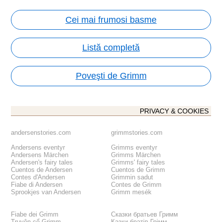
Cei mai frumosi basme
Listă completă
Poveşti de Grimm
PRIVACY & COOKIES
andersenstories.com
grimmstories.com
Andersens eventyr
Grimms eventyr
Andersens Märchen
Grimms Märchen
Andersen's fairy tales
Grimms' fairy tales
Cuentos de Andersen
Cuentos de Grimm
Contes d'Andersen
Grimmin sadut
Fiabe di Andersen
Contes de Grimm
Sprookjes van Andersen
Grimm mesék
Fiabe dei Grimm
Сказки братьев Гримм
Truyện cổ Grimm
Казки братів Грімм