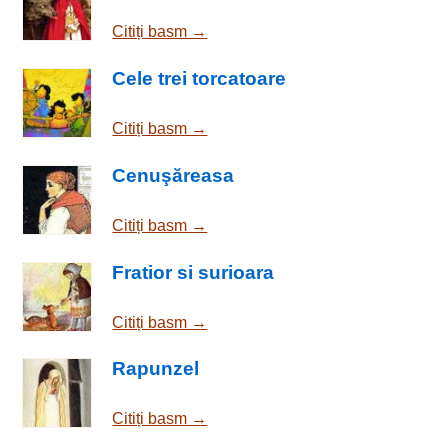
Citiți basm →
Cele trei torcatoare
Citiți basm →
Cenuşăreasa
Citiți basm →
Fratior si surioara
Citiți basm →
Rapunzel
Citiți basm →