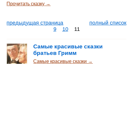
что любит его больше, чем целое
Прочитать сказку →
королевство; средняя – больше всех
драгоценных камней и жемчугов на
свете; младшая однако сказала, что
предыдущая страница
полный список
любит его больше, чем соль.
9
10
11
Рассердился король, что она свою
любовь к нему с такой мелочью
сравнила, передал дочь своему слуге
Самые красивые сказки
и приказал, чтобы тот отвёл её в лес
братьев Гримм
и убил. Когда они пришли в лес, ст
Самые красивые сказки →