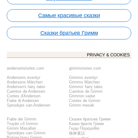
Самые красивые сказки
Сказки братьев Гримм
PRIVACY & COOKIES
andersenstories.com
grimmstories.com
Andersens eventyr
Grimms eventyr
Andersens Märchen
Grimms Märchen
Andersen's fairy tales
Grimms' fairy tales
Cuentos de Andersen
Cuentos de Grimm
Contes d'Andersen
Grimmin sadut
Fiabe di Andersen
Contes de Grimm
Sprookjes van Andersen
Grimm mesék
Fiabe dei Grimm
Сказки братьев Гримм
Truyện cổ Grimm
Казки братів Грімм
Grimm Masalları
Γκριμ Παραμύθια
Sprookjes van Grimm
格林童話
Baśnie braci Grimm