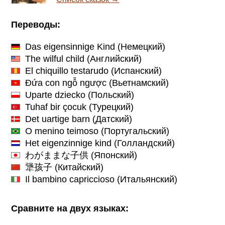
Переводы:
Das eigensinnige Kind
(Немецкий)
The wilful child
(Английский)
El chiquillo testarudo
(Испанский)
Đứa con ngỗ ngược
(Вьетнамский)
Uparte dziecko
(Польский)
Tuhaf bir çocuk
(Турецкий)
Det uartige barn
(Датский)
O menino teimoso
(Португальский)
Het eigenzinnige kind
(Голландский)
わがままな子供
(Японский)
犟孩子
(Китайский)
Il bambino capriccioso
(Итальянский)
Сравните на двух языках: