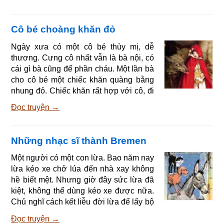
Cô bé choàng khăn đỏ
Ngày xưa có một cô bé thùy mị, dễ
thương. Cưng cô nhất vẫn là bà nội, có
cái gì bà cũng để phần cháu. Một lần bà
cho cô bé một chiếc khăn quàng bằng
nhung đỏ. Chiếc khăn rất hợp với cô, đi
đâu cô cũng chỉ thích quàng chiếc khăn
Đọc truyện →
đó, vì vậy mọi người đều gọi cô là cô bé
Khăn đỏ. Một hôm, mẹ bảo cô: - Khăn
đỏ ạ, đây là miếng bánh và bình sữa.
Những nhạc sĩ thành Bremen
Con mang đến cho bà nhé! Bà ốm yếu,
cần phải ăn uống cho khỏe người. Con
Một người có một con lừa. Bao năm nay
đi ngay bây giờ kẻo tí nữa lại nắng. Con
lừa kéo xe chở lúa đến nhà xay không
đi cho ngoan, đừng có lang thang trong
hề biết mệt. Nhưng giờ đây sức lừa đã
rừng
kiệt, không thể dùng kéo xe được nữa.
Chủ nghĩ cách kết liễu đời lừa để lấy bộ
da. Lừa cảm thấy nguy đến nơi liền trốn
Đọc truyện →
đi và lên đường đến thành Bremen. Lừa