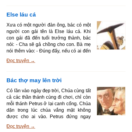
xem ông ấy có dạy được con không.
Người con trai được đưa tới chỗ ông
Else láu cá
thợ cả, chàng ở đó một năm, thời gian
học nghề hết, chàng trở về nhà. Người
Xưa có một người đàn ông, bác có một
cha hỏi: - Nào, con của cha, con học
người con gái tên là Else láu cá. Khi
được gì rồi? Người con đáp: - Thưa
con gái đã đến tuổi trưởng thành, bác
cha, con học
nói: - Cha sẽ gả chồng cho con. Bà mẹ
nói thêm vào: - Đúng đấy, nếu có ai đến
hỏi thì gả cho họ. Có một chàng trai
Đọc truyện →
người vùng xa, chàng tên là Hans,
chàng xin ăn hỏi nhưng với một điều
kiện là Else phải thật chăm chỉ siêng
Bác thợ may lên trời
năng. Ông bố nói: - Trời, nó tính toán
giỏi lắm. Và bà mẹ bảo: - Ái chà, nó còn
Có lần vào ngày đẹp trời, Chúa cùng tất
nhìn thấy gió chạy ngoài đường, nghe
cả các thần thánh cùng đi chơi, chỉ còn
được tiếng ruồi ho. Chàng Hans nói: -
mỗi thánh Petrus ở lại canh cổng. Chúa
Như vậy c
dặn trong lúc chúa vắng mặt không
được cho ai vào. Petrus đứng ngay
cạnh cổng canh gác. Một lúc sau có
Đọc truyện →
người gõ cổng. Petrus hỏi ai gõ cửa, và