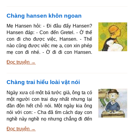
hứa cho tôi cái đứng đằng sau cái cối
xay. Bác nghĩ: - Đứng sau cái cối xay
Chàng hansen khôn ngoan
chẳng có gì khác ngoài cây táo. Rồi bác
nói: - Cũng được. Nghe bác hứa, ông
Mẹ Hansen hỏi: - Đi đâu đấy Hansen?
cụ cười mỉa và nói: - Ba năm nữa tôi sẽ
Hansen đáp: - Con đến Gretel. - Ờ thế
đến lấy cái bác hứa với tôi. Và ông đi
con đi cho được việc, Hansen. - Thế
mấ
nào cũng được việc mẹ ạ, con xin phép
mẹ con đi nhé. - Ờ đi đi con Hansen.
Tới nơi Hansen nói: - Xin chào Gretel. -
Đọc truyện →
Xin chào anh Hansen thân mến. Gretel
tặng Hansen chiếc kim khâu. Hansen
nói: - Xin tạm biệt người đẹp Gretel. -
Chàng trai hiểu loài vật nói
Xin tạm biệt anh Hansen thân mến.
Hansen cầm chiếc kim găm vào xe chở
Ngày xưa có một bá tước già, ông ta có
rơm, rồi đi theo xe chở rơm về nhà. -
một người con trai duy nhất nhưng lại
Con xin chào mẹ của con. - Con đã về
đần độn hết chỗ nói. Một ngày kia ông
đấy à, Hansen. Co
nói với con: - Cha đã tìm cách dạy con
nghề này nghề nọ nhưng chẳng đi đến
đâu cả. Giờ cha sẽ gởi con học nghề ở
Đọc truyện →
một ông cụ giỏi nổi tiếng trong vùng, để