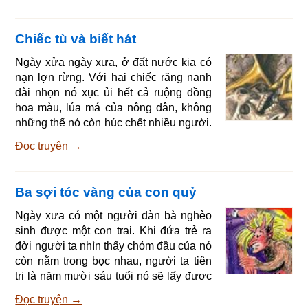
ta nghĩ bụng: đến đó chắc mình có thể
làm nhạc sĩ thành phố. Lừa đi được một
Chiếc tù và biết hát
lúc thì gặp một con chó nằm bên đường
vừa ngáp vừa thở ư ứ như vừa chạy rất
Ngày xửa ngày xưa, ở đất nước kia có
mệt. Lừa hỏi: - Này anh bạn, làm sao
nạn lợn rừng. Với hai chiếc răng nanh
mà anh cứ ngáp dài và thở hoài vậy?
dài nhọn nó xục ủi hết cả ruộng đồng
Chó
hoa màu, lúa má của nông dân, không
những thế nó còn húc chết nhiều người.
Nhà vua cho truyền báo trong dân, ai
Đọc truyện →
giải thoát cho đất nước khỏi cảnh ấy sẽ
được trọng thưởng. Nhưng con thú kia
to khỏe và rất hung dữ nên không một ai
Ba sợi tóc vàng của con quỷ
dám liều mạng tới khu rừng nó ở. Cuối
cùng nhà vua phải cho loan báo rằng ai
Ngày xưa có một người đàn bà nghèo
bẫy hay giết chết được con lợn rừng đó
sinh được một con trai. Khi đứa trẻ ra
nhà vua sẽ gả công chúa cho, người
đời người ta nhìn thấy chỏm đầu của nó
con gái
còn nằm trong bọc nhau, người ta tiên
tri là năm mười sáu tuổi nó sẽ lấy được
công chúa. Thời gian đó nhà vua đang
Đọc truyện →
muốn hiểu lòng dân nên di hành. Nhà