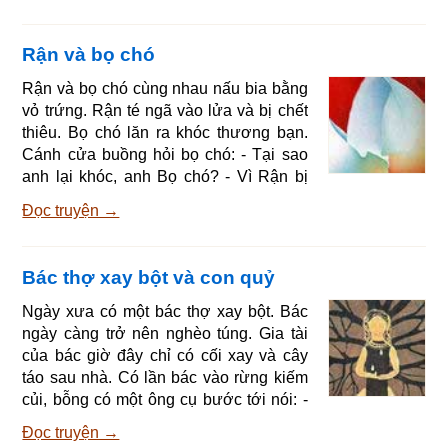
vua hỏi dân làng rằng trong làng có sự
gì lạ không, họ tâu: - Gần đây ở làng có
Rận và bọ chó
một bé trai khi sinh ra chỏm đầu còn
nằm trong bọc nhau, người ta tiên tri là
Rận và bọ chó cùng nhau nấu bia bằng
năm mười sáu tuổi nó sẽ lấy được công
vỏ trứng. Rận té ngã vào lửa và bị chết
chúa. Vốn tính độc ác, nghe nói vậy nhà
thiêu. Bọ chó lăn ra khóc thương bạn.
Cánh cửa buồng hỏi bọ chó: - Tại sao
anh lại khóc, anh Bọ chó? - Vì Rận bị
chết thiêu. Và thế là Cánh cửa bắt đầu
Đọc truyện →
kêu kẽo kẹt. Chổi ở trong góc nhà hỏi: -
Tại sao lại kẽo kẹt thế, anh Cánh cửa? -
Tôi không kẽo kẹt sao được Rận bị chết
Bác thợ xay bột và con quỷ
thiêu, Bọ chó thương khóc. Thế là chổi
vung tứ phía quét. Một chiếc xe lăn qua
Ngày xưa có một bác thợ xay bột. Bác
thấy vậy hỏi: - Tại sao anh lại vung lên
ngày càng trở nên nghèo túng. Gia tài
thế, anh Chổi? - Tôi không vun
của bác giờ đây chỉ có cối xay và cây
táo sau nhà. Có lần bác vào rừng kiếm
củi, bỗng có một ông cụ bước tới nói: -
Bác làm gì phải khổ như thế này. Tôi sẽ
Đọc truyện →
làm cho bác giàu có, nhưng bác phải