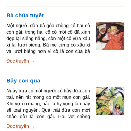
bàn ăn, việc nấu nướng thì do dồi đảm
nhiệm. Ở đời sướng quá hóa rồ! Một
Bà chúa tuyết
hôm, dọc đường bay vào rừng kiếm củi
chim sẻ gặp một con chim sẻ khác, nó
Một người đàn bà góa chồng có hai cô
kể cho con kia nghe về đời sống sung
con gái, trong hai cô có một cô đã xinh
sướng của mình, nói là mình số sướng.
đẹp lại siêng năng, còn một cô vừa xấu
Con chim kia nói rằng th
xí lại lười biếng. Bà mẹ cưng cô xấu xí
và lười biếng hơn vì cô là con của bà
đẻ ra. Mọi việc trong nhà cô kia phải
Đọc truyện →
đảm nhận nên người cô bụi bậm như
cô Lọ Lem trong gia đình. Ngày ngày, cô
bé đáng thương ấy phải ra ngồi ở con
Bảy con quạ
đường lớn bên giếng mà kéo sợi, cô
phải kéo nhiều đến nỗi máu cháy rỉ ra.
Ngày xưa có một người có bảy đứa con
Có lần máu thấm đầu ống sợi, cô cúi
trai, nên rất mong có một mụn con gái.
xuống định rửa sạch sợi nhưng tuột tay
Khi vợ có mang, bác ta hy vọng lần này
ống sợi
sẽ toại nguyện. Quả thật đứa con mới
chào đời là con gái. Hai vợ chồng
mừng lắm nhưng đứa con lại gầy gò ốm
Đọc truyện →
yếu quá nên phải chịu phép rửa tội.