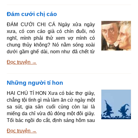
Bác gái thở dài đáp: - Ờ, giá chỉ có một
đứa duy nhất, dù nó có thật bé nhỏ như
Đám cưới chị cáo
ngón tay cái đi chăng nữa tôi cũng thỏa
lòng. Chắc vợ chồng mình sẽ yêu quí
ĐÁM CƯỚI CHỊ CÁ Ngày xửa ngày
nó lắm nhỉ. Được ít lâu, người vợ ốm
xưa, có con cáo già có chín đuôi, nó
nghén, và bảy tháng sau sinh một đứa
nghĩ, mình phải thử xem vợ mình có
chung thủy không? Nó nằm sóng xoài
dưới gầm ghế dài, nom như đã chết từ
đời thuở nào ấy. Vợ cáo buồn rầu đóng
Đọc truyện →
cửa buồng mình lại, ở buồng ngoài chỉ
còn chị mèo người ở đang đứng bên
bếp nấu ăn. Chuyện cáo già chín đuôi
Những người tí hon
chết đã lan tin khắp nơi. Một hôm, nghe
tiếng gõ cửa, mèo ra mở cửa, thấy mèo,
HAI CHÚ TÍ HON Xưa có bác thợ giày,
chàng cáo liền nói: À, chào chị mèo. Bà
chẳng tội tình gì mà làm ăn cứ ngày một
chủ ở nhà, Bà ngủ hay thức? Mèo đáp:
sa sút, gia sản cuối cùng còn lại là
Bà có ngủ đâu, Tôi đang
miếng da chỉ vừa đủ đóng một đôi giày.
Tối bác ngồi đo cắt, định sáng hôm sau
sẽ khâu thành giày. Vốn tính phúc hậu,
Đọc truyện →
cắt xong, bác yên trí lên giường, mới