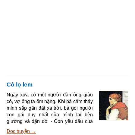
Cô lọ lem
Ngày xưa có một người đàn ông giàu
có, vợ ông ta ốm nặng. Khi bà cảm thấy
mình sắp gần đất xa trời, bà gọi người
con gái duy nhất của mình lại bên
giường và dặn dò: - Con yêu dấu của
mẹ, con phải chăm chỉ nết na nhé, mẹ
Đọc truyện →
sẽ luôn luôn ở bên con, phù hộ cho con.