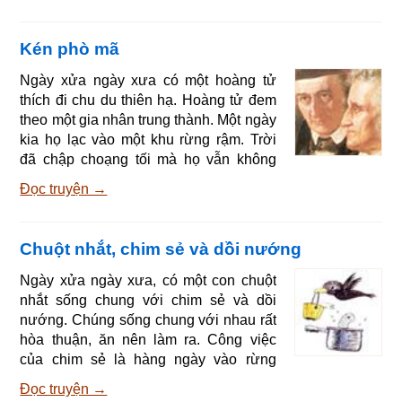
Nói xong bà nhắm mắt qua đời. Ngày
ngày cô bé đến bên mộ mẹ ngồi khóc.
Kén phò mã
Cô chăm chỉ, nết na ai cũng yêu mến.
Mùa đông tới, tuyết phủ đầy trên mộ
Ngày xửa ngày xưa có một hoàng tử
người mẹ nom như một tấm khăn trắng.
thích đi chu du thiên hạ. Hoàng tử đem
Và khi ánh nắng trời xuân cuốn đi chiếc
theo một gia nhân trung thành. Một ngày
khăn tuyết ấy, ngườ
kia họ lạc vào một khu rừng rậm. Trời
đã chập choạng tối mà họ vẫn không
nhìn thấy một ngôi nhà nào, họ lo tối
Đọc truyện →
không biết ngủ ở đâu. Đang đi thì
thoáng thấy bóng một người con gái,
nhìn theo thấy cô đang đi về hướng một
Chuột nhắt, chim sẻ và dồi nướng
căn nhà nhỏ, hoàng tử rảo bước theo
sau. Tới gần thấy cô gái vừa trẻ vừa
Ngày xửa ngày xưa, có một con chuột
xinh, hoàng tử cất tiếng hỏi cô gái: - Cô
nhắt sống chung với chim sẻ và dồi
gái ơi, chúng tôi muốn ngủ nhờ đêm
nướng. Chúng sống chung với nhau rất
nay ở đây có được
hòa thuận, ăn nên làm ra. Công việc
của chim sẻ là hàng ngày vào rừng
kiếm củi mang về, còn chuột nhắt thì đi
Đọc truyện →
xách nước, nhóm lửa chất bếp và dọn