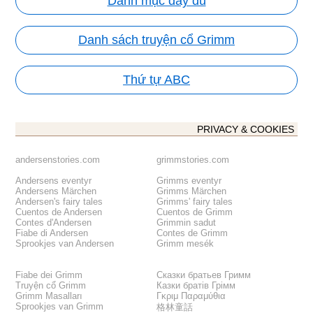
Danh mục đầy đủ
Danh sách truyện cổ Grimm
Thứ tự ABC
PRIVACY & COOKIES
andersenstories.com
grimmstories.com
Andersens eventyr
Grimms eventyr
Andersens Märchen
Grimms Märchen
Andersen's fairy tales
Grimms' fairy tales
Cuentos de Andersen
Cuentos de Grimm
Contes d'Andersen
Grimmin sadut
Fiabe di Andersen
Contes de Grimm
Sprookjes van Andersen
Grimm mesék
Fiabe dei Grimm
Сказки братьев Гримм
Truyện cổ Grimm
Казки братів Грімм
Grimm Masalları
Γκριμ Παραμύθια
Sprookjes van Grimm
格林童話