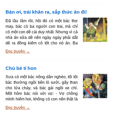
muốn gì. Một giọng nói nhỏ nhẹ đáp: -
Tôi là bác thợ may thật thà nhưng
Bàn ơi, trải khăn ra, sắp thức ăn đi!
nghèo xin được vào. Petrus nói: - Vâng
thật thà lắm, thợ may ăn bớt vải có khác
Đã lâu lắm rồi, hồi đó có một bác thợ
gì kẻ cắp đâu. Ngươi không được lên
may, bác có ba người con trai, mà chỉ
thiên đường. Chúa dặn ta lúc Chúa đi
có một con dê cái duy nhất. Nhưng vì cả
vắng không ch
nhà ăn sữa dê nên ngày ngày phải dắt
dê ra đồng kiếm cỏ tốt cho nó ăn. Ba
người con trai cắt lượt nhau đi chăn dê.
Đọc truyện →
Một hôm, người con cả dắt dê đến bãi
tha ma ở cạnh nhà thờ - nơi đấy có cỏ
non - để dê ăn cỏ và chạy ở đó. Chiều
Chú bé tí hon
tối, đã đến lúc phải về, anh hỏi dê: - Dê
ơi, dê ăn no chưa? Dê đáp: - Tôi ăn no
Xưa có một bác nông dân nghèo, tối tối
căng Chẳng buồn ăn nữa, Be Be…
bác thường ngồi bên lò sưởi, gẩy than
Chàng trai nói: - Thế thì về chuồng! Rồi
cho lửa cháy, và bác gái ngồi xe chỉ.
anh
Một hôm bác nói với vợ: - Vợ chồng
mình hiếm hoi, không có con nên thật là
buồn. Nhà mình lạnh ngắt, còn các nhà
Đọc truyện →
láng giềng thì thật là vui vẻ, nhộn nhịp.