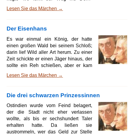
'Wenn Ihr ihn wissen wollt,' sprach die
Lesen Sie das Märchen →
Mutter, 'so sucht ihn selber,' und die
Tochter setzte hinzu 'habt Ihr Sorge, daß
Ihr ihn nicht findet, so nehmt Euch einen
Der Eisenhans
Wegweiser mit.' Die Stieftochter aber
sprach 'armer Mann, ich will dich führen,
Es war einmal ein König, der hatte
komm mit mir.' Da zürnte der liebe Gott
einen großen Wald bei seinem Schloß;
über die Mutter und Tochter, wendete
darin lief Wild aller Art herum. Zu einer
Zeit schickte er einen Jäger hinaus, der
sollte ein Reh schießen, aber er kam
nicht wieder. »Vielleicht ist ihm ein
Lesen Sie das Märchen →
Unglück zugestoßen«, sagte der König
und schickte den folgenden Tag zwei
andere Jäger hinaus, die sollten ihn
Die drei schwarzen Prinzessinnen
aufsuchen; aber die blieben auch weg.
Da ließ er am dritten Tag alle seine
Ostindien wurde vom Feind belagert,
Jäger kommen und sprach: »Streift
der die Stadt nicht eher verlassen
durch den ganzen Wald und laßt nicht
wollte, als bis er sechshundert Taler
ab, bis ihr si
erhalten hatte. Da ließen sie
austrommeln, wer das Geld zur Stelle