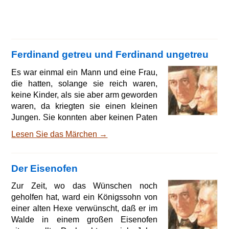
Ferdinand getreu und Ferdinand ungetreu
Es war einmal ein Mann und eine Frau,
die hatten, solange sie reich waren,
keine Kinder, als sie aber arm geworden
waren, da kriegten sie einen kleinen
Jungen. Sie konnten aber keinen Paten
für ihn kriegen; da sagte der Mann, er
Lesen Sie das Märchen →
wolle in einen andern Ort gehen und
zusehen, daß er dort einen bekomme.
Und wie er so ging, begegnete ihm ein
Der Eisenofen
anderer armer Mann, der ihn nach
seinem Wohin fragte. Der Mann
Zur Zeit, wo das Wünschen noch
antwortete, er wolle hin und zusehen,
geholfen hat, ward ein Königssohn von
daß er einen Paten kriegte, aber er sei
einer alten Hexe verwünscht, daß er im
arm, und da wolle ke
Walde in einem großen Eisenofen