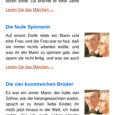
sitzen sollte. Da brachte er viele Jahre
zu, und konnte ihn niemand erlösen.
Lesen Sie das Märchen →
Einmal kam eine Königstochter in den
Wald, die hatte sich irre gegangen und
konnte ihres Vaters Reich nicht
Die faule Spinnerin
wiederfinden, neun Tage war sie so
herumgegangen und stand zuletzt vor
Auf einem Dorfe lebte ein Mann und
dem eisernen Kasten. Da kam eine
eine Frau, und die Frau war so faul, daß
Stimme heraus und fragte sie: Wo
sie immer nichts arbeiten wollte: und
kommst du her' und wo willst du hin? S
was ihr der Mann zu spinnen gab, das
spann sie nicht fertig, und was sie auch
spann, haspelte sie nicht, sondern ließ
Lesen Sie das Märchen →
alles auf dem Klauel gewickelt liegen.
Schalt sie nun der Mann, so war sie mit
ihrem Maul doch vornen und sprach 'ei,
Die vier kunstreichen Brüder
wie sollt ich haspeln, da ich keinen
Haspel habe, geh du erst in den Wald
Es war ein armer Mann, der hatte vier
und schaff mir einen.' 'Wenns daran
Söhne, wie die herangewachsen waren,
liegt,' sagte der Mann, 'so will ich in
sprach er zu ihnen 'liebe Kinder, ihr
müßt jetzt hinaus in die Welt, ich habe