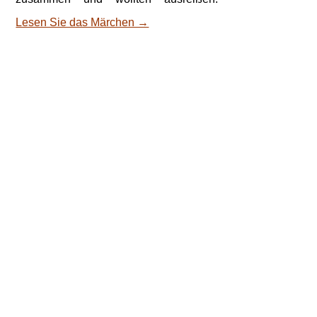
Einer sprach zum andern wenn wir
Lesen Sie das Märchen →
erwischt werden, so hängt man uns an
den Galgenbaum: wie wollen wirs
machen? Sprach der andere seht dort
das große Kornfeld, wenn wir uns da
verstecken, so findet uns kein Mensch:
das Heer darf nicht hinein und muß
morgen weiter ziehen. Sie krochen in
das Korn, aber das Heer zog nicht weit