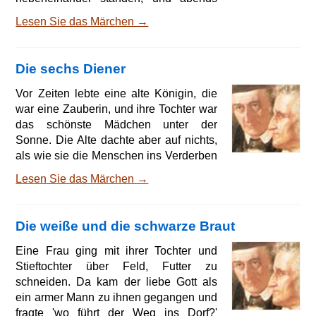
wenn sie darin lagen, schloß der König
Lesen Sie das Märchen →
die Tür zu und verriegelte sie. Wenn er
aber am Morgen die Türe aufschloß, so
sah er, daß ihre Schuhe zertanzt waren,
Die sechs Diener
und niemand konnte herausbringen, wie
das zugegangen war. Da ließ der König
Vor Zeiten lebte eine alte Königin, die
ausrufen, wers könnte ausfindig
war eine Zauberin, und ihre Tochter war
machen, wo sie in der Nacht tanzten,
das schönste Mädchen unter der
der sollte sich eine davon
Sonne. Die Alte dachte aber auf nichts,
als wie sie die Menschen ins Verderben
locken könnte, und wenn ein Freier
Lesen Sie das Märchen →
kam, so sprach sie, wer ihre Tochter
haben wollte, müßte zuvor eine Aufgabe
lösen, oder er müßte sterben. Viele
Die weiße und die schwarze Braut
waren von der Schönheit der Jungfrau
verblendet und wagten es wohl, aber
Eine Frau ging mit ihrer Tochter und
sie konnten nicht vollbringen, was die
Stieftochter über Feld, Futter zu
Alte ihnen auflegte, und dann war keine
schneiden. Da kam der liebe Gott als
Gnade, sie
ein armer Mann zu ihnen gegangen und
fragte 'wo führt der Weg ins Dorf?'