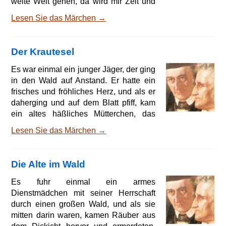
weite Welt gehen, da wird mir Zeit und
Weile nicht lang, und ich werde
Lesen Sie das Märchen →
wunderliche Dinge genug sehen.' Also
nahm er von seinen Eltern Abschied
und ging fort, immerzu, von Morgen bis
Der Krautesel
Abend, und es war ihm einerlei, wo
hinaus ihn der Weg führte. Es trug sich
Es war einmal ein junger Jäger, der ging
zu, daß er vor eines Riesen Haus kam,
in den Wald auf Anstand. Er hatte ein
und weil er müde war, setzte er sich vor
frisches und fröhliches Herz, und als er
die Türe und r
daherging und auf dem Blatt pfiff, kam
ein altes häßliches Mütterchen, das
redete ihn an und sprach 'guten Tag,
Lesen Sie das Märchen →
lieber Jäger, du bist wohl lustig und
vergnügt, aber ich leide Hunger und
Durst, gib mir doch ein Almosen.' Da
Die Alte im Wald
dauerte den Jäger das arme
Mütterchen, daß er in seine Tasche griff
Es fuhr einmal ein armes
und ihr nach seinem Vermögen etwas
Dienstmädchen mit seiner Herrschaft
reichte. Nun wollte er weitergehen, aber
durch einen großen Wald, und als sie
die alte Frau
mitten darin waren, kamen Räuber aus
dem Dickicht hervor und ermordeten,