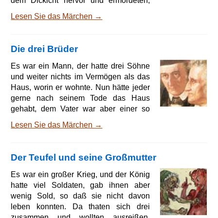
wen sie fanden. Da kamen alle
Lesen Sie das Märchen →
miteinander um bis auf das Mädchen,
das war in der Angst aus dem Wagen
gesprungen und hatte sich hinter einem
Die drei Brüder
Baum verborgen. Wie die Räuber mit
ihrer Beute fort waren, trat es herbei und
Es war ein Mann, der hatte drei Söhne
sah das große Unglück. Da fing es an
und weiter nichts im Vermögen als das
bitterlich zu weinen und sagte: »Was
Haus, worin er wohnte. Nun hätte jeder
soll ich armes Mädchen nun anfangen,
gerne nach seinem Tode das Haus
gehabt, dem Vater war aber einer so
lieb als der andere, da wußte er nicht,
Lesen Sie das Märchen →
wie ers anfangen sollte, daß er keinem
zu nahe tät; verkaufen wollte er das
Haus auch nicht, weils von seinen
Der Teufel und seine Großmutter
Voreltern war, sonst hätte er das Geld
unter sie geteilt. Da fiel ihm endlich ein
Es war ein großer Krieg, und der König
Rat ein, und er sprach zu seinen
hatte viel Soldaten, gab ihnen aber
Söhnen 'geht in die Welt und versucht
wenig Sold, so daß sie nicht davon
euch, und lern
leben konnten. Da thaten sich drei
zusammen und wollten ausreißen.