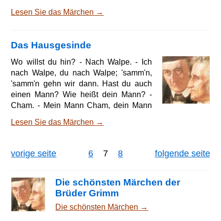
Kapelle, so sang es: O heilige Sankt
Lesen Sie das Märchen →
Anne, Verhilf mir doch zu einem Manne,
Du kennst ihn ja wohl: Er wohnt vorm
Suttmertore, Hat gelbe Haare: Du
Das Hausgesinde
kennst ihn ja wohl! Der Küster stand
aber hinter dem Altar und hörte das, da
Wo willst du hin? - Nach Walpe. - Ich
rief er mit seiner krächzenden Stimme:
nach Walpe, du nach Walpe; 'samm'n,
Du kriegst ihn nicht! Du kriegst ihn nicht!
'samm'n gehn wir dann. Hast du auch
Das Mädchen abe
einen Mann? Wie heißt dein Mann? -
Cham. - Mein Mann Cham, dein Mann
Cham: ich nach Walpe, du nach Walpe;
Lesen Sie das Märchen →
'samm'n, 'samm'n gehn wir dann. Hast
du auch ein Kind? Wie heißt dein Kind?
- Grind. - Mein Kind Grind, dein Kind
vorige seite
6
7
8
folgende seite
Grind; mein Mann Cham, dein Mann
Cham; ich nach Walpe, du nach Walpe;
'samm'n, 'samm'n gehn wir dann. Hast
Die schönsten Märchen der
du auch eine Wiege? Wie heißt deine
Brüder Grimm
Wiege? - Hippodeige. -Meine
Die schönsten Märchen →