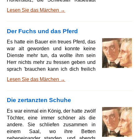
und die schöne Katrinelje will, so kanns
Lesen Sie das Märchen →
geschehen.' 'Wo ist dann die Mutter
Malcho?' 'Sie ist im Stall und melkt die
Kuh.' 'Guten Tag, Mutter Malcho.'
Der Fuchs und das Pferd
'Großen Dank, Pif Paf Poltrie.' 'Könnt ich
wohl Eure Tochter kriegen?, 'O ja,
Es hatte ein Bauer ein treues Pferd, das
wenns der Vater Hollenthe, der Bruder
war alt geworden und konnte keine
Hohenstolz, die Schwester Käsetraut
Dienste mehr tun, da wollte ihm sein
und d
Herr nichts mehr zu fressen geben und
sprach 'brauchen kann ich dich freilich
nicht mehr, indes mein ich es gut mit dir,
Lesen Sie das Märchen →
zeigst du dich noch so stark, daß du mir
einen Löwen hierher bringst, so will ich
dich behalten, jetzt aber mach dich fort
Die zertanzten Schuhe
aus meinem Stall,' und jagte es damit
ins weite Feld. Das Pferd war traurig
Es war einmal ein König, der hatte zwölf
und ging nach dem Wald zu, dort ein
Töchter, eine immer schöner als die
wenig Schutz vor dem Wetter zu s
andere. Sie schliefen zusammen in
einem Saal, wo ihre Betten
nebeneinander standen, und abends