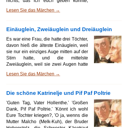
nichts, das ich euch geben könnte;
macht euch auf und geht in die Fremde,
Lesen Sie das Märchen →
lernt ein Handwerk und seht, wie ihr
euch durchschlagt.' Da ergriffen die vier
Brüder den Wanderstab, nahmen
Einäuglein, Zweiäuglein und Dreiäuglein
Abschied von ihrem Vater und zogen
zusammen zum Tor hinaus. Als sie eine
Es war eine Frau, die hatte drei Töchter,
Zeitlang gewandert waren, kamen sie
davon hieß die älteste Einäuglein, weil
an einen Kreuzweg, der nach vier
sie nur ein einziges Auge mitten auf der
verschiedenen Gegenden
Stirn hatte, und die mittelste
Zweiäuglein, weil sie zwei Augen hatte
wie andere Menschen und die jüngste
Lesen Sie das Märchen →
Dreiäuglein, weil sie drei Augen hatte,
und das dritte stand ihr gleichfalls mitten
auf der Stirne. Darum aber, daß
Die schöne Katrinelje und Pif Paf Poltrie
Zweiäuglein nicht anders aussah als
andere Menschenkinder, konnten es die
'Guten Tag, Vater Hollenthe.' 'Großen
Schwestern und die Mutter nicht leiden.
Dank, Pif Paf Poltrie.' 'Könnt ich wohl
Sie sprachen zu ihm: Du mit deinen
Eure Tochter kriegen?, 'O ja, wenns die
zwei A
Mutter Malcho (Melk-Kuh), der Bruder
Hohenstolz, die Schwester Käsetraut