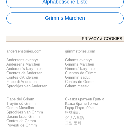
Alphabetische Liste
Grimms Märchen
PRIVACY & COOKIES
andersenstories.com
grimmstories.com
Andersens eventyr
Grimms eventyr
Andersens Märchen
Grimms Märchen
Andersen's fairy tales
Grimms' fairy tales
Cuentos de Andersen
Cuentos de Grimm
Contes d'Andersen
Grimmin sadut
Fiabe di Andersen
Contes de Grimm
Sprookjes van Andersen
Grimm mesék
Fiabe dei Grimm
Сказки братьев Гримм
Truyện cổ Grimm
Казки братів Грімм
Grimm Masalları
Γκριμ Παραμύθια
Sprookjes van Grimm
格林童話
Baśnie braci Grimm
グリム童話
Contos de Grimm
그림 동화
Poveşti de Grimm