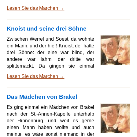
schaffen könnte, der sollte
Lesen Sie das Märchen →
Bürgermeister werden. Nun gab es da
einen armen Fischer, der fischte auf der
See mit seinem Sohn. Da kam der
Knoist und seine drei Söhne
Feind, nahm den Sohn gefangen und
gab ihm dafür sechshundert Taler. Da
Zwischen Werrel und Soest, da wohnte
ging der Vater hin und gab sie den
ein Mann, und der hieß Knoist; der hatte
Herren in der Stadt, und daraufhin zog
drei Söhne: der eine war blind, der
der Feind ab, und der Fischer wurde
andere war lahm, der dritte war
Bürger
splitternackt. Da gingen sie einmal
übers Feld, da sahen sie einen Hasen.
Lesen Sie das Märchen →
Der Blinde schoß auf ihn, der Lahme
fing ihn und der Splitternackte, der
steckte ihn in die Tasche. Da kamen sie
Das Mädchen von Brakel
zu einem großen, allmächtigen Wasser,
da waren drei Schiffe darauf: das eine
Es ging einmal ein Mädchen von Brakel
rann, das andere sank und das dritte
nach der St.-Annen-Kapelle unterhalb
hatte keinen Boden. Und worin kein
der Hinnenburg, und weil es gerne
Boden war, in dies
einen Mann haben wollte und auch
meinte, es wäre sonst niemand in der