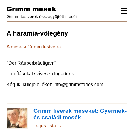
Grimm mesék
☰
Grimm testvérek összegyüjtött meséi
A haramia-vőlegény
A mese a Grimm testvérek
"
Der Räuberbräutigam
"
Fordításokat szívesen fogadunk
Kérjük, küldje el őket:
info@grimmstories.com
Grimm fivérek meséket: Gyermek-
és családi mesék
Teljes lista →