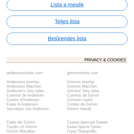
Lista a mesék
Teljes lista
Betűrendes lista
PRIVACY & COOKIES
andersenstories.com
grimmstories.com
Andersens eventyr
Grimms eventyr
Andersens Märchen
Grimms Märchen
Andersen's fairy tales
Grimms' fairy tales
Cuentos de Andersen
Cuentos de Grimm
Contes d'Andersen
Grimmin sadut
Fiabe di Andersen
Contes de Grimm
Sprookjes van Andersen
Grimm mesék
Fiabe dei Grimm
Сказки братьев Гримм
Truyện cổ Grimm
Казки братів Грімм
Grimm Masalları
Γκριμ Παραμύθια