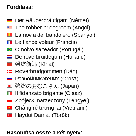
Fordítása:
Der Räuberbräutigam
(Német)
The robber bridegroom
(Angol)
La novia del bandolero
(Spanyol)
Le fiancé voleur
(Francia)
O noivo salteador
(Portugál)
De roverbruidegom
(Holland)
强盗新郎
(Kínai)
Røverbrudgommen
(Dán)
Разбойник-жених
(Orosz)
強盗のおむこさん
(Japán)
Il fidanzato brigante
(Olasz)
Zbójecki narzeczony
(Lengyel)
Chàng rể tương lai
(Vietnami)
Haydut Damat
(Török)
Hasonlítsa össze a két nyelv: