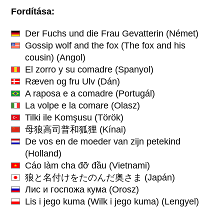
Fordítása:
Der Fuchs und die Frau Gevatterin
(Német)
Gossip wolf and the fox (The fox and his
cousin)
(Angol)
El zorro y su comadre
(Spanyol)
Ræven og fru Ulv
(Dán)
A raposa e a comadre
(Portugál)
La volpe e la comare
(Olasz)
Tilki ile Komşusu
(Török)
母狼高司普和狐狸
(Kínai)
De vos en de moeder van zijn petekind
(Holland)
Cáo làm cha đỡ đầu
(Vietnami)
狼と名付けをたのんだ奥さま
(Japán)
Лис и госпожа кума
(Orosz)
Lis i jego kuma (Wilk i jego kuma)
(Lengyel)