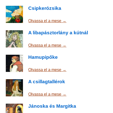
Csipkerózsika
Olvassa el a mese →
A libapásztorlány a kútnál
Olvassa el a mese →
Hamupipőke
Olvassa el a mese →
A csillagtallérok
Olvassa el a mese →
Jánoska és Margitka