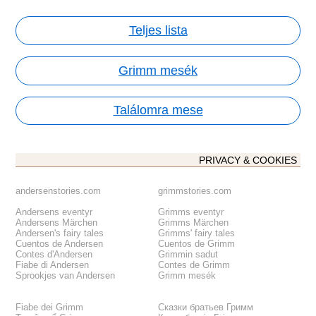
Teljes lista
Grimm mesék
Találomra mese
PRIVACY & COOKIES
andersenstories.com
grimmstories.com
Andersens eventyr
Grimms eventyr
Andersens Märchen
Grimms Märchen
Andersen's fairy tales
Grimms' fairy tales
Cuentos de Andersen
Cuentos de Grimm
Contes d'Andersen
Grimmin sadut
Fiabe di Andersen
Contes de Grimm
Sprookjes van Andersen
Grimm mesék
Fiabe dei Grimm
Сказки братьев Гримм