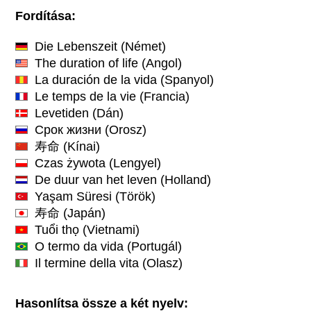
Fordítása:
Die Lebenszeit
(Német)
The duration of life
(Angol)
La duración de la vida
(Spanyol)
Le temps de la vie
(Francia)
Levetiden
(Dán)
Срок жизни
(Orosz)
寿命
(Kínai)
Czas żywota
(Lengyel)
De duur van het leven
(Holland)
Yaşam Süresi
(Török)
寿命
(Japán)
Tuổi thọ
(Vietnami)
O termo da vida
(Portugál)
Il termine della vita
(Olasz)
Hasonlítsa össze a két nyelv: